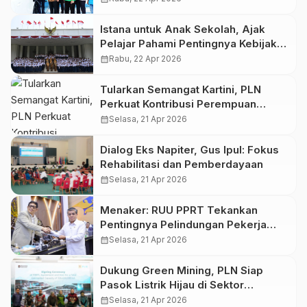
Istana untuk Anak Sekolah, Ajak
Pelajar Pahami Pentingnya Kebijakan
bagi Masa Depan Bangsa
calendar_month
Rabu, 22 Apr 2026
Tularkan Semangat Kartini, PLN
Perkuat Kontribusi Perempuan
Lewat Srikandi Movement
calendar_month
Selasa, 21 Apr 2026
Dialog Eks Napiter, Gus Ipul: Fokus
Rehabilitasi dan Pemberdayaan
calendar_month
Selasa, 21 Apr 2026
Menaker: RUU PPRT Tekankan
Pentingnya Pelindungan Pekerja
Rumah Tangga
calendar_month
Selasa, 21 Apr 2026
Dukung Green Mining, PLN Siap
Pasok Listrik Hijau di Sektor
Tambang
calendar_month
Selasa, 21 Apr 2026