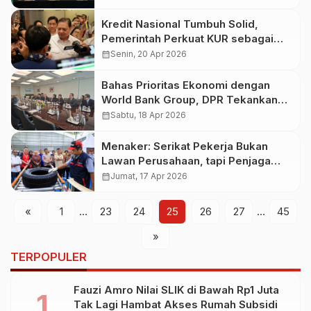
Kredit Nasional Tumbuh Solid,
Pemerintah Perkuat KUR sebagai
Pengungkit UMKM dan Pertumbuhan
calendar_month
Senin, 20 Apr 2026
Ekonomi Inklusif
Bahas Prioritas Ekonomi dengan
World Bank Group, DPR Tekankan
Disiplin Fiskal Indonesia
calendar_month
Sabtu, 18 Apr 2026
Menaker: Serikat Pekerja Bukan
Lawan Perusahaan, tapi Penjaga
Hak Pekerja
calendar_month
Jumat, 17 Apr 2026
«
1
…
23
24
25
26
27
…
45
»
TERPOPULER
Fauzi Amro Nilai SLIK di Bawah Rp1 Juta
Tak Lagi Hambat Akses Rumah Subsidi