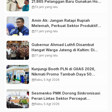
21.865 Pelanggan Baru Gunakan Home
Charging Services PLN pada
calendar_month
13 jam yang lalu
Semester I 2026
Amin Ak: Jangan Ratapi Rupiah
Melemah, Perkuat Sektor Produktif
Negara
calendar_month
17 jam yang lalu
Gubernur Ahmad Luthfi Disambut
Hangat Warga Jateng di Kaltim: Di
Mana Bumi Dipijak, Di Situ Langit
calendar_month
17 jam yang lalu
Dijunjung
Kunjungi Booth PLN di GIIAS 2026,
Nikmati Promo Tambah Daya 50
Persen
calendar_month
Rabu, 5 Agt 2026
Sesmenko PMK Dorong Sinkronisasi
Peran Lintas Sektor Percepat
Penurunan Stunting
calendar_month
Rabu, 5 Agt 2026