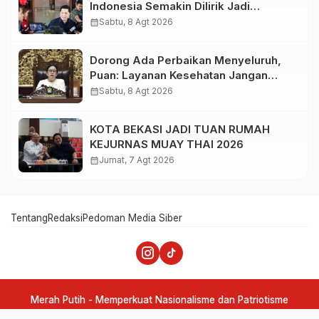
Indonesia Semakin Dilirik Jadi
Destinasi Pramusim Favorit Klub-Klub
calendar_month
Sabtu, 8 Agt 2026
Sepak Bola Dunia
Dorong Ada Perbaikan Menyeluruh,
Puan: Layanan Kesehatan Jangan
Kehilangan Empati
calendar_month
Sabtu, 8 Agt 2026
KOTA BEKASI JADI TUAN RUMAH
KEJURNAS MUAY THAI 2026
calendar_month
Jumat, 7 Agt 2026
Tentang
Redaksi
Pedoman Media Siber
Merah Putih - Memperkuat Nasionalisme dan Patriotisme
Copyright @ 2025 majalahmerahputih.com