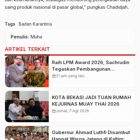
saing produk nasional di pasar global,” pungkas Chadidjah.
Tags
Badan Karantina
Penulis
: Muha
ARTIKEL TERKAIT
Raih LPM Award 2026, Sachrudin
Tegaskan Pembangunan
Berbasis Kolaborasi Masyarakat
calendar_month
21 jam yang lalu
KOTA BEKASI JADI TUAN RUMAH
KEJURNAS MUAY THAI 2026
calendar_month
Jumat, 7 Agt 2026
Gubernur Ahmad Luthfi Disambut
Hangat Warga Jateng di Kaltim: Di