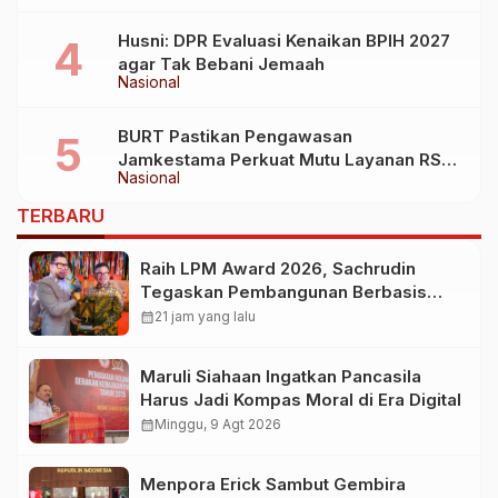
Husni: DPR Evaluasi Kenaikan BPIH 2027
agar Tak Bebani Jemaah
Nasional
BURT Pastikan Pengawasan
Jamkestama Perkuat Mutu Layanan RS
Nasional
Siloam Makassar
TERBARU
Raih LPM Award 2026, Sachrudin
Tegaskan Pembangunan Berbasis
Kolaborasi Masyarakat
calendar_month
21 jam yang lalu
Maruli Siahaan Ingatkan Pancasila
Harus Jadi Kompas Moral di Era Digital
calendar_month
Minggu, 9 Agt 2026
Menpora Erick Sambut Gembira