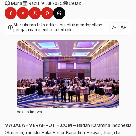
account_circle
calendar_month
print
Muha
Rabu, 9 Jul 2025
Cetak
Atur ukuran teks artikel ini untuk mendapatkan
text_increase
info
text_decrease
pengalaman membaca terbaik.
dok. istimewa
MAJALAHMERAHPUTIH.COM
–
Badan Karantina Indonesia
(Barantin) melalui Balai Besar Karantina Hewan, Ikan, dan