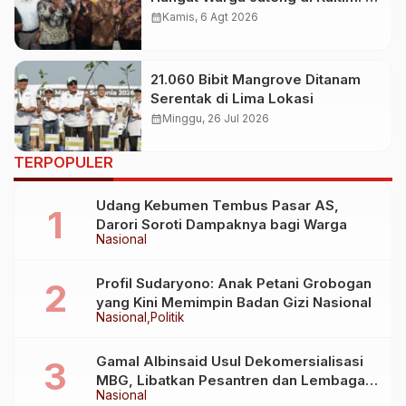
Mana Bumi Dipijak, Di Situ Langit
calendar_month
Kamis, 6 Agt 2026
Dijunjung
21.060 Bibit Mangrove Ditanam
Serentak di Lima Lokasi
calendar_month
Minggu, 26 Jul 2026
TERPOPULER
Udang Kebumen Tembus Pasar AS,
Darori Soroti Dampaknya bagi Warga
Nasional
Profil Sudaryono: Anak Petani Grobogan
yang Kini Memimpin Badan Gizi Nasional
Nasional
Politik
Gamal Albinsaid Usul Dekomersialisasi
MBG, Libatkan Pesantren dan Lembaga
Nasional
Sosial