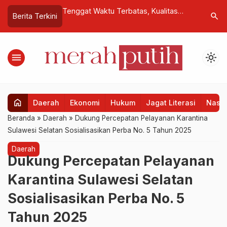
i Jawab Tantangan
Tenggat Waktu Terbatas, Kualitas
Pemerint
search
Berita Terkini
bangan Teknologi
Pembangunan Sekolah Rakyat di
Menteri t
Cikarang Harus Tetap Terjaga
Pendidik
menu
light_mode
home
Daerah
Ekonomi
Hukum
Jagat Literasi
Nasio
Beranda
»
Daerah
»
Dukung Percepatan Pelayanan Karantina
Sulawesi Selatan Sosialisasikan Perba No. 5 Tahun 2025
Daerah
Dukung Percepatan Pelayanan
Karantina Sulawesi Selatan
Sosialisasikan Perba No. 5
Tahun 2025