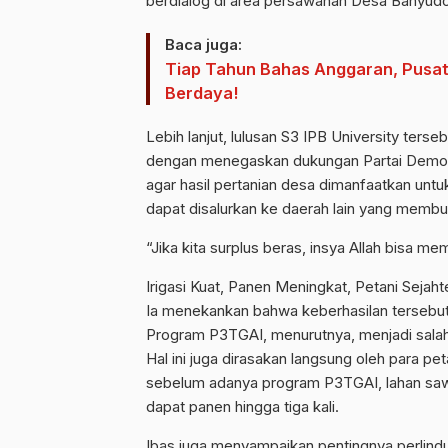
berdialog di area persawahan Desa Banyud
Baca juga:
Tiap Tahun Bahas Anggaran, Pusat 
Berdaya!
Lebih lanjut, lulusan S3 IPB University te
dengan menegaskan dukungan Partai Demokra
agar hasil pertanian desa dimanfaatkan unt
dapat disalurkan ke daerah lain yang membu
“Jika kita surplus beras, insya Allah bisa me
Irigasi Kuat, Panen Meningkat, Petani Sejaht
Ia menekankan bahwa keberhasilan tersebut t
Program P3TGAI, menurutnya, menjadi salah 
Hal ini juga dirasakan langsung oleh para 
sebelum adanya program P3TGAI, lahan saw
dapat panen hingga tiga kali.
Ibas juga menyampaikan pentingnya perlind