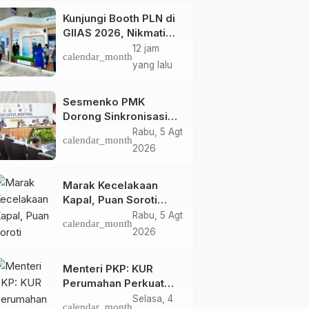
Kunjungi Booth PLN di
GIIAS 2026, Nikmati
Promo Tambah Daya
12 jam
calendar_month
50 Persen
yang lalu
Sesmenko PMK
Dorong Sinkronisasi
Peran Lintas Sektor
Rabu, 5 Agt
calendar_month
Percepat Penurunan
2026
Stunting
Marak Kecelakaan
Kapal, Puan Soroti
Minimnya Faktor
Rabu, 5 Agt
calendar_month
Keamanan
2026
Transportasi Laut
Menteri PKP: KUR
Perumahan Perkuat
Ekonomi Keluarga
Selasa, 4
calendar_month