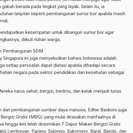
 gabah berada pada tingkat yang layak. Selain itu, ia
tuhan lanjutan seperti pembangunan sumur bor apabila masih
imal.
endapatkan kesempatan untuk dibangun sumur bor agar
kasnya, diikuti riuhan warga.
dan Pembangunan SDM
y Singapura ini juga menyebutkan bahwa Indonesia adalah
a setiap persoalan dapat diatasi apabila dihadapi secara
hatian negara pada sektor pendidikan dan kesehatan sebagai
ereka harus sehat, bergizi, berilmu, dan kelak menjadi tunas
n dan pembangunan sumber daya manusia, Edhie Baskoro juga
rgizi Gratis (MBG) yang mulai dirasakan manfaatnya di
hingga kini telah diresmikan 7 Dapur Makan Bergizi Gratis
yakni Lembeyan, Parang, Sidorejo, Sukomoro, Barat, Bendo, dan