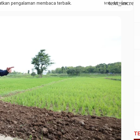
text_increas
apatkan pengalaman membaca terbaik.
text_decrease
T