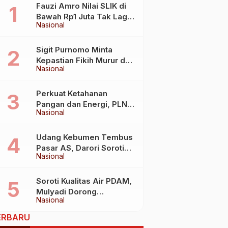
e
Fauzi Amro Nilai SLIK di
Bawah Rp1 Juta Tak Lagi
Nasional
Hambat Akses Rumah
Subsidi
Sigit Purnomo Minta
Kepastian Fikih Murur dan
Nasional
Mabit untuk Perkuat
Kebijakan Haji
Perkuat Ketahanan
Pangan dan Energi, PLN
Nasional
Jalin Kerja Sama Strategis
dengan Kementerian
Kelautan dan Perikanan
Udang Kebumen Tembus
Pasar AS, Darori Soroti
Nasional
Dampaknya bagi Warga
Soroti Kualitas Air PDAM,
Mulyadi Dorong
Nasional
Standardisasi Lewat RUU
Pengelolaan Air Minum
ERBARU