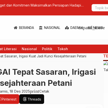
rget dan Komitmen Maksimalkan Persiapan Hadapi
PLN Enjinir
Conferenc
expand_more
BERANDA
NASIONAL
DAERAH
NEWS
t Literasi
Nasional
Politik
Tokoh
T
at Sasaran, Irigasi Kuat Jadi Kunci Kesejahteraan Petani
AI Tepat Sasaran, Irigasi
sejahteraan Petani
print
amis, 18 Des 2025
Cetak
Pinterest
Threads