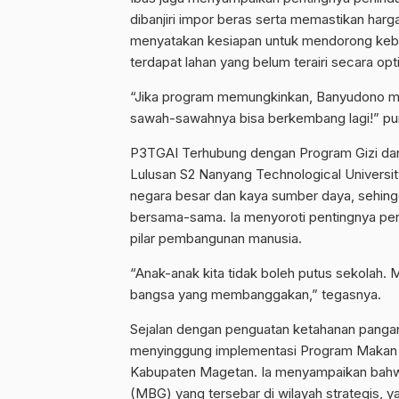
dibanjiri impor beras serta memastikan harga
menyatakan kesiapan untuk mendorong kebu
terdapat lahan yang belum terairi secara opt
“Jika program memungkinkan, Banyudono m
sawah-sawahnya bisa berkembang lagi!” pung
P3TGAI Terhubung dengan Program Gizi 
Lulusan S2 Nanyang Technological Universit
negara besar dan kaya sumber daya, sehingg
bersama-sama. Ia menyoroti pentingnya per
pilar pembangunan manusia.
“Anak-anak kita tidak boleh putus sekolah. M
bangsa yang membanggakan,” tegasnya.
Sejalan dengan penguatan ketahanan panga
menyinggung implementasi Program Makan Be
Kabupaten Magetan. Ia menyampaikan bahwa 
(MBG) yang tersebar di wilayah strategis, 