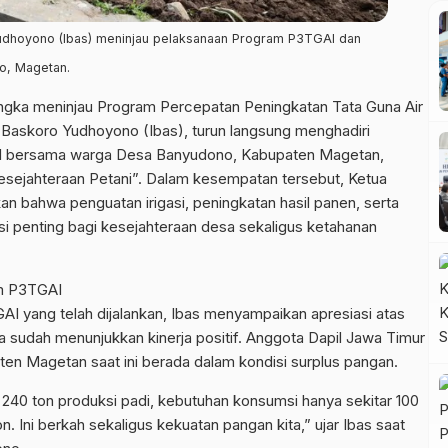
Yudhoyono (Ibas) meninjau pelaksanaan Program P3TGAI dan
o, Magetan.
ngka meninjau Program Percepatan Peningkatan Tata Guna Air
e Baskoro Yudhoyono (Ibas), turun langsung menghadiri
RI bersama warga Desa Banyudono, Kabupaten Magetan,
esejahteraan Petani”. Dalam kesempatan tersebut, Ketua
n bahwa penguatan irigasi, peningkatan hasil panen, serta
i penting bagi kesejahteraan desa sekaligus ketahanan
am P3TGAI
AI yang telah dijalankan, Ibas menyampaikan apresiasi atas
ya sudah menunjukkan kinerja positif. Anggota Dapil Jawa Timur
n Magetan saat ini berada dalam kondisi surplus pangan.
ar 240 ton produksi padi, kebutuhan konsumsi hanya sekitar 100
n. Ini berkah sekaligus kekuatan pangan kita,” ujar Ibas saat