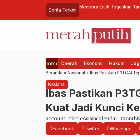
 KALSEL LIBATKAN PENGUSAHA
Menpora Erick Tegaskan Ta
Berita Terkini
Asian Games 2026
home
Daerah
Ekonomi
Hukum
Jaga
Beranda
»
Nasional
»
Ibas Pastikan P3TGAI Tep
Nasional
Ibas Pastikan P3TG
Kuat Jadi Kunci Ke
account_circle
calendar_month
Aslam
K
Facebook
Twitter
Whatsapp