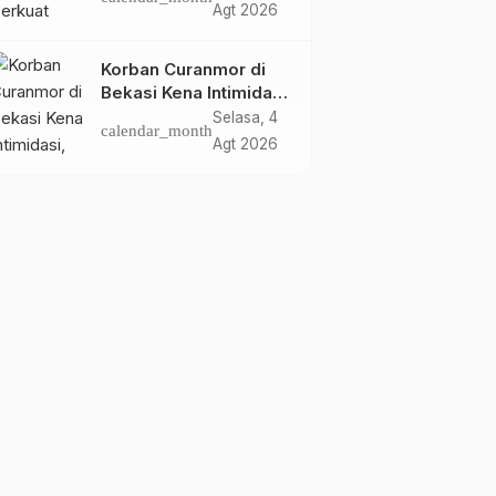
Agt 2026
Korban Curanmor di
Bekasi Kena Intimidasi,
Abdullah Desak Polisi
Selasa, 4
calendar_month
Bongkar Dugaan
Agt 2026
Sindikat