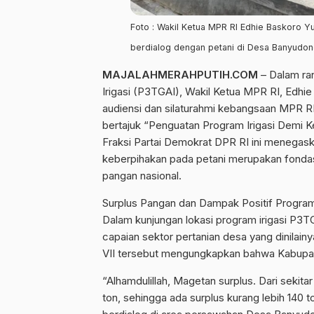
Foto : Wakil Ketua MPR RI Edhie Baskoro 
berdialog dengan petani di Desa Banyudon
MAJALAHMERAHPUTIH.COM
– Dalam ra
Irigasi (P3TGAI), Wakil Ketua MPR RI, Edhi
audiensi dan silaturahmi kebangsaan MPR 
bertajuk “Penguatan Program Irigasi Demi K
Fraksi Partai Demokrat DPR RI ini menegaska
keberpihakan pada petani merupakan fondas
pangan nasional.
Surplus Pangan dan Dampak Positif Progr
Dalam kunjungan lokasi program irigasi P3TG
capaian sektor pertanian desa yang dinilain
VII tersebut mengungkapkan bahwa Kabupate
“Alhamdulillah, Magetan surplus. Dari sekit
ton, sehingga ada surplus kurang lebih 140 to