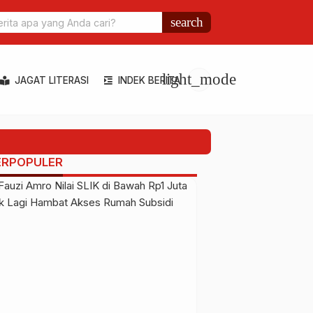
ing Raih Penghargaan Best Presenter Award di Astechnova Internati
search
e 2025
light_mode
JAGAT LITERASI
INDEK BERITA
ERPOPULER