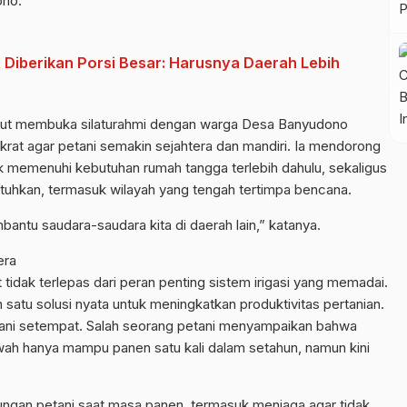
ono.
Diberikan Porsi Besar: Harusnya Daerah Lebih
rsebut membuka silaturahmi dengan warga Desa Banyudono
t agar petani semakin sejahtera dan mandiri. Ia mendorong
uk memenuhi kebutuhan rumah tangga terlebih dahulu, sekaligus
tuhkan, termasuk wilayah yang tengah tertimpa bencana.
mbantu saudara-saudara kita di daerah lain,” katanya.
era
idak terlepas dari peran penting sistem irigasi yang memadai.
satu solusi nyata untuk meningkatkan produktivitas pertanian.
petani setempat. Salah seorang petani menyampaikan bahwa
ah hanya mampu panen satu kali dalam setahun, namun kini
ungan petani saat masa panen, termasuk menjaga agar tidak