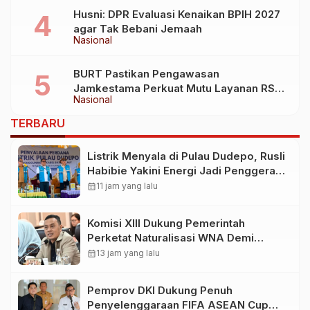
Husni: DPR Evaluasi Kenaikan BPIH 2027
agar Tak Bebani Jemaah
Nasional
BURT Pastikan Pengawasan
Jamkestama Perkuat Mutu Layanan RS
Nasional
Siloam Makassar
TERBARU
Listrik Menyala di Pulau Dudepo, Rusli
Habibie Yakini Energi Jadi Penggerak
Kesejahteraan Masyarakat
calendar_month
11 jam yang lalu
Komisi XIII Dukung Pemerintah
Perketat Naturalisasi WNA Demi
Lindungi Aset Nasional
calendar_month
13 jam yang lalu
Pemprov DKI Dukung Penuh
Penyelenggaraan FIFA ASEAN Cup