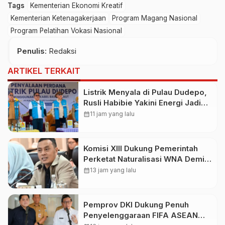
Tags
Kementerian Ekonomi Kreatif
Kementerian Ketenagakerjaan
Program Magang Nasional
Program Pelatihan Vokasi Nasional
Penulis
: Redaksi
ARTIKEL TERKAIT
Listrik Menyala di Pulau Dudepo,
Rusli Habibie Yakini Energi Jadi
Penggerak Kesejahteraan
calendar_month
11 jam yang lalu
Masyarakat
Komisi XIII Dukung Pemerintah
Perketat Naturalisasi WNA Demi
Lindungi Aset Nasional
calendar_month
13 jam yang lalu
Pemprov DKI Dukung Penuh
Penyelenggaraan FIFA ASEAN