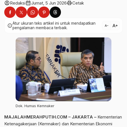
account_circle
calendar_month
print
Redaksi
Jumat, 5 Jun 2026
Cetak
Atur ukuran teks artikel ini untuk mendapatkan
text_increase
info
text_decrease
pengalaman membaca terbaik.
Dok. Humas Kemnaker
MAJALAHMERAHPUTIH.COM – JAKARTA –
Kementerian
Ketenagakerjaan (Kemnaker) dan Kementerian Ekonomi