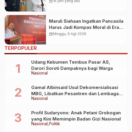
Cup 2026 di Jakarta
calendar_month
16 jam yang lalu
Maruli Siahaan Ingatkan Pancasila
Harus Jadi Kompas Moral di Era
Digital
calendar_month
Minggu, 9 Agt 2026
TERPOPULER
Udang Kebumen Tembus Pasar AS,
Darori Soroti Dampaknya bagi Warga
Nasional
Gamal Albinsaid Usul Dekomersialisasi
MBG, Libatkan Pesantren dan Lembaga
Nasional
Sosial
Profil Sudaryono: Anak Petani Grobogan
yang Kini Memimpin Badan Gizi Nasional
Nasional
Politik