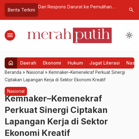
afid: Satelit
Dari Respons Darurat ke Pemulihan
Rieke Dia
search
Berita Terkini
i Nyata
Total, Ini Tahapan Penanganan
Mafia Per
ndonesia
Pascabencana Sumatera
menu
light_mode
home
Daerah
Ekonomi
Hukum
Jagat Literasi
Nasio
Beranda
»
Nasional
»
Kemnaker–Kemenekraf Perkuat Sinergi
Ciptakan Lapangan Kerja di Sektor Ekonomi Kreatif
Nasional
Kemnaker–Kemenekraf
Perkuat Sinergi Ciptakan
Lapangan Kerja di Sektor
Ekonomi Kreatif