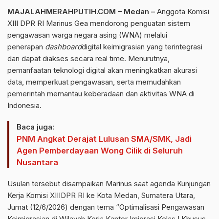
MAJALAHMERAHPUTIH.COM – Medan –
Anggota
Komisi
XIII
DPR RI
Marinus Gea mendorong penguatan sistem
pengawasan warga negara asing (
WNA
) melalui
penerapan
dashboard
digital
keimigrasian yang terintegrasi
dan dapat diakses secara real time. Menurutnya,
pemanfaatan
teknologi
digital
akan meningkatkan akurasi
data, memperkuat pengawasan, serta memudahkan
pemerintah memantau keberadaan dan aktivitas
WNA
di
Indonesia.
Baca juga:
PNM Angkat Derajat Lulusan SMA/SMK, Jadi
Agen Pemberdayaan Wong Cilik di Seluruh
Nusantara
Usulan tersebut disampaikan Marinus saat agenda Kunjungan
Kerja
Komisi XIII
DPR RI
ke Kota Medan, Sumatera Utara,
Jumat (12/6/2026) dengan tema “Optimalisasi Pengawasan
Keimigrasian di Wilayah Kerja Kantor
Imigrasi
Kelas I Khusus