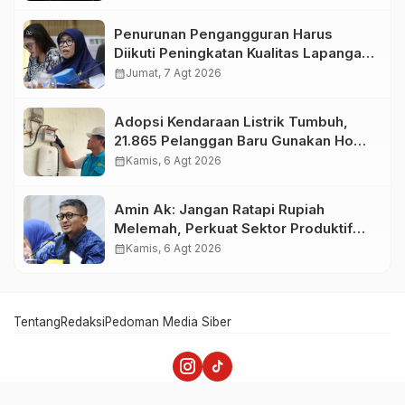
Penurunan Pengangguran Harus
Diikuti Peningkatan Kualitas Lapangan
Kerja
calendar_month
Jumat, 7 Agt 2026
Adopsi Kendaraan Listrik Tumbuh,
21.865 Pelanggan Baru Gunakan Home
Charging Services PLN pada
calendar_month
Kamis, 6 Agt 2026
Semester I 2026
Amin Ak: Jangan Ratapi Rupiah
Melemah, Perkuat Sektor Produktif
Negara
calendar_month
Kamis, 6 Agt 2026
Tentang
Redaksi
Pedoman Media Siber