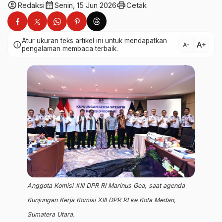
account_circle
calendar_month
print
Redaksi
Senin, 15 Jun 2026
Cetak
Atur ukuran teks artikel ini untuk mendapatkan
text_increase
info
text_decrease
pengalaman membaca terbaik.
Anggota Komisi XIII DPR RI Marinus Gea, saat agenda
Kunjungan Kerja Komisi XIII DPR RI ke Kota Medan,
Sumatera Utara.