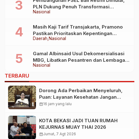
Pembangunan PSEL Bali Resmi Dimulai,
PLN Dukung Penuh Transformasi
Nasional
Nasional Pengelolaan Sampah Jadi
Energi Listrik
Masih Kaji Tarif Transjakarta, Pramono
Pastikan Prioritaskan Kepentingan
Daerah
Nasional
Masyarakat
Gamal Albinsaid Usul Dekomersialisasi
MBG, Libatkan Pesantren dan Lembaga
Nasional
Sosial
TERBARU
Dorong Ada Perbaikan Menyeluruh,
Puan: Layanan Kesehatan Jangan
Kehilangan Empati
calendar_month
16 jam yang lalu
KOTA BEKASI JADI TUAN RUMAH
KEJURNAS MUAY THAI 2026
calendar_month
Jumat, 7 Agt 2026