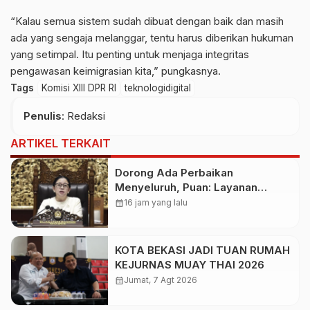
“Kalau semua sistem sudah dibuat dengan baik dan masih
ada yang sengaja melanggar, tentu harus diberikan hukuman
yang setimpal. Itu penting untuk menjaga integritas
pengawasan keimigrasian kita,” pungkasnya.
Tags
Komisi XIII DPR RI
teknologidigital
Penulis
: Redaksi
ARTIKEL TERKAIT
Dorong Ada Perbaikan
Menyeluruh, Puan: Layanan
Kesehatan Jangan Kehilangan
calendar_month
16 jam yang lalu
Empati
KOTA BEKASI JADI TUAN RUMAH
KEJURNAS MUAY THAI 2026
calendar_month
Jumat, 7 Agt 2026