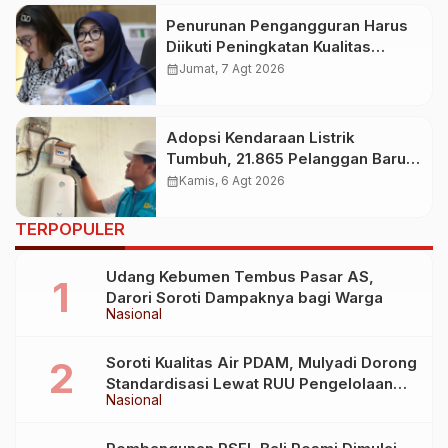
Penurunan Pengangguran Harus
Diikuti Peningkatan Kualitas
Lapangan Kerja
calendar_month
Jumat, 7 Agt 2026
Adopsi Kendaraan Listrik
Tumbuh, 21.865 Pelanggan Baru
Gunakan Home Charging
calendar_month
Kamis, 6 Agt 2026
Services PLN pada Semester I
2026
TERPOPULER
Udang Kebumen Tembus Pasar AS,
Darori Soroti Dampaknya bagi Warga
Nasional
Soroti Kualitas Air PDAM, Mulyadi Dorong
Standardisasi Lewat RUU Pengelolaan
Nasional
Air Minum