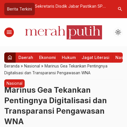
angun UMKM
Sekretaris Disdik Jabar Pastikan SPMB
Kemensos Gan
search
Berita Terkini
kan Tenaga
2026 Lebih Tertib
Korupsi Progra
menu
light_mode
home
Daerah
Ekonomi
Hukum
Jagat Literasi
Nasio
Beranda
»
Nasional
»
Marinus Gea Tekankan Pentingnya
Digitalisasi dan Transparansi Pengawasan WNA
Nasional
Marinus Gea Tekankan
Pentingnya Digitalisasi dan
Transparansi Pengawasan
WNA