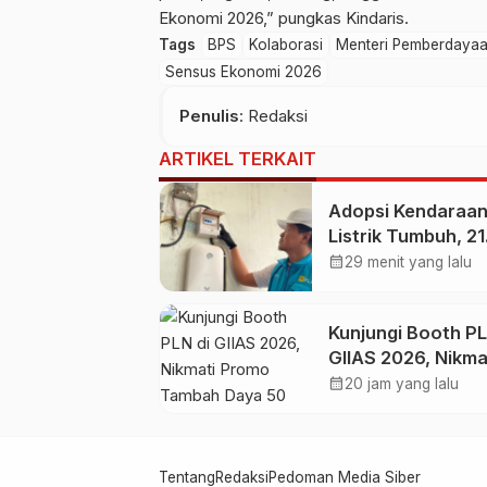
Ekonomi 2026,” pungkas Kindaris.
Tags
BPS
Kolaborasi
Menteri Pemberdayaa
Sensus Ekonomi 2026
Penulis
: Redaksi
ARTIKEL TERKAIT
Adopsi Kendaraa
Listrik Tumbuh, 2
Pelanggan Baru
calendar_month
29 menit yang lalu
Gunakan Home
Charging Service
Kunjungi Booth PL
pada Semester I 
GIIAS 2026, Nikma
Promo Tambah D
calendar_month
20 jam yang lalu
50 Persen
Tentang
Redaksi
Pedoman Media Siber