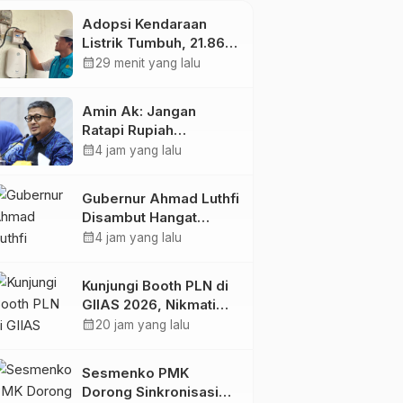
Adopsi Kendaraan
Listrik Tumbuh, 21.865
Pelanggan Baru
calendar_month
29 menit yang lalu
Gunakan Home
Charging Services PLN
Amin Ak: Jangan
pada Semester I 2026
Ratapi Rupiah
Melemah, Perkuat
calendar_month
4 jam yang lalu
Sektor Produktif
Negara
Gubernur Ahmad Luthfi
Disambut Hangat
Warga Jateng di
calendar_month
4 jam yang lalu
Kaltim: Di Mana Bumi
Dipijak, Di Situ Langit
Kunjungi Booth PLN di
Dijunjung
GIIAS 2026, Nikmati
Promo Tambah Daya
calendar_month
20 jam yang lalu
50 Persen
Sesmenko PMK
Dorong Sinkronisasi