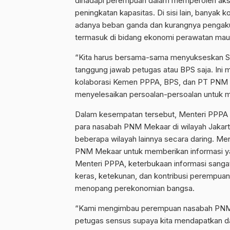
dihadapi perempuan dalam memperoleh akse
peningkatan kapasitas. Di sisi lain, banyak 
adanya beban ganda dan kurangnya pengakua
termasuk di bidang ekonomi perawatan ma
“Kita harus bersama-sama menyukseskan S
tanggung jawab petugas atau BPS saja. Ini
kolaborasi Kemen PPPA, BPS, dan PT PNM in
menyelesaikan persoalan-persoalan untuk m
Dalam kesempatan tersebut, Menteri PPPA
para nasabah PNM Mekaar di wilayah Jakarta
beberapa wilayah lainnya secara daring. 
PNM Mekaar untuk memberikan informasi yan
Menteri PPPA, keterbukaan informasi sanga
keras, ketekunan, dan kontribusi perempua
menopang perekonomian bangsa.
“Kami mengimbau perempuan nasabah PNM 
petugas sensus supaya kita mendapatkan da