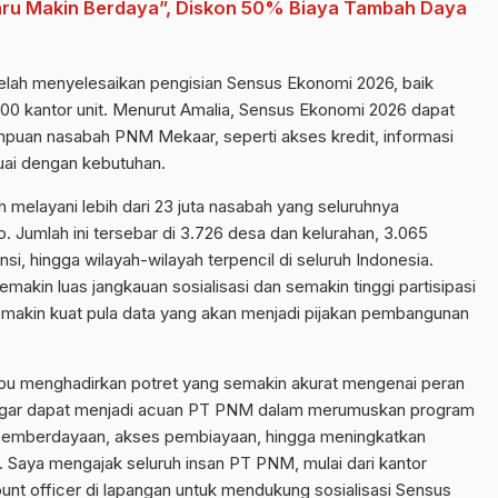
ru Makin Berdaya”, Diskon 50% Biaya Tambah Daya
elah menyelesaikan pengisian Sensus Ekonomi 2026, baik
.200 kantor unit. Menurut Amalia, Sensus Ekonomi 2026 dapat
puan nasabah PNM Mekaar, seperti akses kredit, informasi
suai dengan kebutuhan.
elayani lebih dari 23 juta nasabah yang seluruhnya
Jumlah ini tersebar di 3.726 desa dan kelurahan, 3.065
i, hingga wilayah-wilayah terpencil di seluruh Indonesia.
akin luas jangkauan sosialisasi dan semakin tinggi partisipasi
makin kuat pula data yang akan menjadi pijakan pembangunan
u menghadirkan potret yang semakin akurat mengenai peran
agar dapat menjadi acuan PT PNM dalam merumuskan program
 pemberdayaan, akses pembiayaan, hingga meningkatkan
 Saya mengajak seluruh insan PT PNM, mulai dari kantor
ount officer di lapangan untuk mendukung sosialisasi Sensus