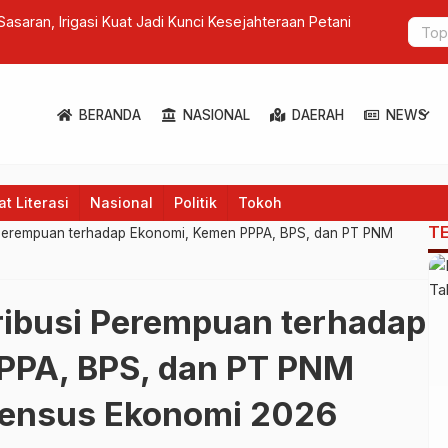
k Nonhalal Dapat Diimpor
Dorong Aks
Youthverse
expand_more
BERANDA
NASIONAL
DAERAH
NEWS
t Literasi
Nasional
Politik
Tokoh
T
i Perempuan terhadap Ekonomi, Kemen PPPA, BPS, dan PT PNM
ribusi Perempuan terhadap
PPA, BPS, dan PT PNM
Sensus Ekonomi 2026