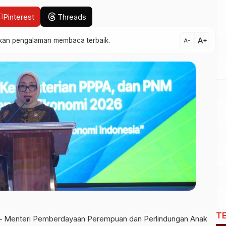
Pinterest
Threads
text_increase
atkan pengalaman membaca terbaik.
text_decrease
T
–
Menteri Pemberdayaan Perempuan dan Perlindungan Anak