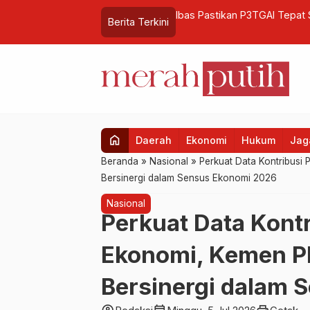
uat Jadi Kunci Kesejahteraan Petani
BPJPH Di Sidang WTO: Produ
Berita Terkini
home
Daerah
Ekonomi
Hukum
Jaga
Beranda
»
Nasional
»
Perkuat Data Kontribus
Bersinergi dalam Sensus Ekonomi 2026
Nasional
Perkuat Data Kont
Ekonomi, Kemen P
Bersinergi dalam 