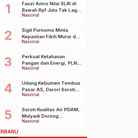
Fauzi Amro Nilai SLIK di
Bawah Rp1 Juta Tak Lagi
Nasional
Hambat Akses Rumah
Subsidi
Sigit Purnomo Minta
Kepastian Fikih Murur dan
Nasional
Mabit untuk Perkuat
Kebijakan Haji
Perkuat Ketahanan
Pangan dan Energi, PLN
Nasional
Jalin Kerja Sama Strategis
dengan Kementerian
Kelautan dan Perikanan
Udang Kebumen Tembus
Pasar AS, Darori Soroti
Nasional
Dampaknya bagi Warga
Soroti Kualitas Air PDAM,
Mulyadi Dorong
Nasional
Standardisasi Lewat RUU
Pengelolaan Air Minum
ERBARU