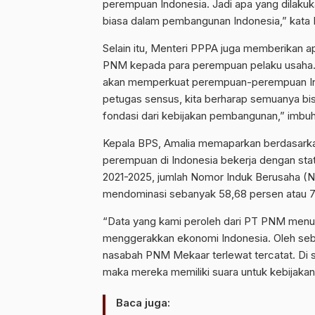
perempuan Indonesia. Jadi apa yang dilakukan
biasa dalam pembangunan Indonesia,” kata
Selain itu, Menteri PPPA juga memberikan a
PNM kepada para perempuan pelaku usaha. “P
akan memperkuat perempuan-perempuan In
petugas sensus, kita berharap semuanya bi
fondasi dari kebijakan pembangunan,” imbu
Kepala BPS, Amalia memaparkan berdasarka
perempuan di Indonesia bekerja dengan sta
2021-2025, jumlah Nomor Induk Berusaha (N
mendominasi sebanyak 58,68 persen atau 7,
“Data yang kami peroleh dari PT PNM menu
menggerakkan ekonomi Indonesia. Oleh seba
nasabah PNM Mekaar terlewat tercatat. Di
maka mereka memiliki suara untuk kebijakan
Baca juga: