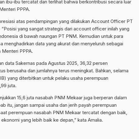
 ibu-ibu tercatat dan terlihat bahwa berkontribusi secara luar
 Menteri PPPA.
presiasi atas pendampingan yang dilakukan Account Officer PT
osisi yang sangat strategis dari account officer inilah yang
donesia di bawah naungan PT PNM. Kemudian untuk para
sa menghadirkan data yang akurat dan menyeluruh sebagai
h Menteri PPPA.
n data Sakernas pada Agustus 2025, 36,32 persen
tus berusaha dan jumlahnya terus meningkat. Bahkan, selama
IB) yang diterbitkan untuk pelaku usaha perempuan
99 juta.
njukkan 15,6 juta nasabah PNM Mekaar juga berperan dalam
b itu, jangan sampai usaha dan jerih payah perempuan
 saat perempuan nasabah PNM Mekaar tercatat dengan baik,
 ekonomi yang lebih baik ke depan,” kata Amalia.