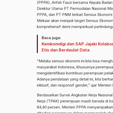
(PPPA), Arifah Fauzi bersama Kepala Badan 
Direktur Utama PT Permodalan Nasional Ma
PPPA, dan PT PNM terkait Sensus Ekonomi 2
Mekaar akan menjadi target Sensus Ekonomi
komprehensif demi memperkuat perlindun
Baca juga:
Kemkomdigi dan SAP Jajaki Kolabor
Etis dan Berdaulat Data
“Melalui sensus ekonomi ini kita bisa meng
masyarakat Indonesia, khususnya perempuan. 
mengidentifikasi kontribusi perempuan pelak
Adanya pendataan yang detail ini, kita berh
inklusif, dan responsif gender,” ujar Menteri
Berdasarkan Survei Angkatan Kerja Nasional
Kerja (TPAK) perempuan masih berada di baw
84,40 persen. Menteri PPPA menyampaikan 