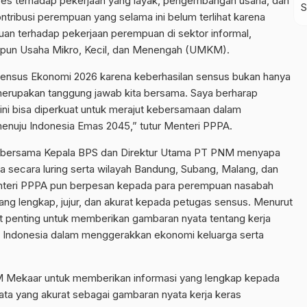
s terhadap pekerjaan yang layak, pengembangan usaha, dan
kontribusi perempuan yang selama ini belum terlihat karena
n terhadap pekerjaan perempuan di sektor informal,
upun Usaha Mikro, Kecil, dan Menengah (UMKM).
ensus Ekonomi 2026 karena keberhasilan sensus bukan hanya
 merupakan tanggung jawab kita bersama. Saya berharap
i bisa diperkuat untuk merajut kebersamaan dalam
enuju Indonesia Emas 2045,” tutur Menteri PPPA.
 bersama Kepala BPS dan Direktur Utama PT PNM menyapa
 secara luring serta wilayah Bandung, Subang, Malang, dan
Menteri PPPA pun berpesan kepada para perempuan nasabah
g lengkap, jujur, dan akurat kepada petugas sensus. Menurut
t penting untuk memberikan gambaran nyata tentang kerja
n Indonesia dalam menggerakkan ekonomi keluarga serta
Mekaar untuk memberikan informasi yang lengkap kepada
ta yang akurat sebagai gambaran nyata kerja keras