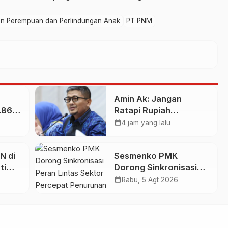
n Perempuan dan Perlindungan Anak
PT PNM
n
Amin Ak: Jangan
1.865
Ratapi Rupiah
Melemah, Perkuat
calendar_month
4 jam yang lalu
Sektor Produktif
s PLN
Negara
N di
Sesmenko PMK
2026
ti
Dorong Sinkronisasi
aya
Peran Lintas Sektor
calendar_month
Rabu, 5 Agt 2026
Percepat Penurunan
Stunting