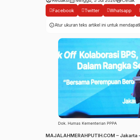
account_circle
calendar_month
print
Redaksi
Minggu, 5 Jul 2026
Cetak
Facebook
Twitter
Whatsapp
info
Atur ukuran teks artikel ini untuk mendap
Dok. Humas Kementerian PPPA
MAJALAHMERAHPUTIH.COM – Jakarta 