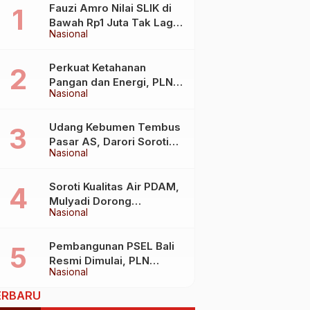
Fauzi Amro Nilai SLIK di
Bawah Rp1 Juta Tak Lagi
Nasional
Hambat Akses Rumah
Subsidi
Perkuat Ketahanan
Pangan dan Energi, PLN
Nasional
Jalin Kerja Sama Strategis
dengan Kementerian
Kelautan dan Perikanan
Udang Kebumen Tembus
Pasar AS, Darori Soroti
Nasional
Dampaknya bagi Warga
Soroti Kualitas Air PDAM,
Mulyadi Dorong
Nasional
Standardisasi Lewat RUU
Pengelolaan Air Minum
Pembangunan PSEL Bali
Resmi Dimulai, PLN
Nasional
Dukung Penuh
Transformasi Nasional
ERBARU
Pengelolaan Sampah Jadi