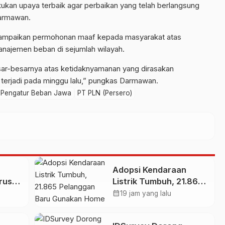
ukan upaya terbaik agar perbaikan yang telah berlangsung
Darmawan.
ampaikan permohonan maaf kepada masyarakat atas
anajemen beban di sejumlah wilayah.
ar-besarnya atas ketidaknyamanan yang dirasakan
terjadi pada minggu lalu,” pungkas Darmawan.
t Pengatur Beban Jawa
PT PLN (Persero)
Adopsi Kendaraan
rus
Listrik Tumbuh, 21.865
an
Pelanggan Baru
calendar_month
19 jam yang lalu
n
Gunakan Home
Charging Services PLN