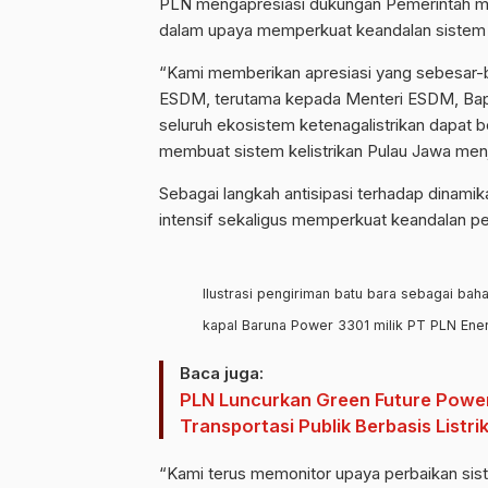
PLN mengapresiasi dukungan Pemerintah me
dalam upaya memperkuat keandalan sistem k
“Kami memberikan apresiasi yang sebesar-b
ESDM, terutama kepada Menteri ESDM, Bapak
seluruh ekosistem ketenagalistrikan dapat
membuat sistem kelistrikan Pulau Jawa menj
Sebagai langkah antisipasi terhadap dinam
intensif sekaligus memperkuat keandalan pem
Ilustrasi pengiriman batu bara sebagai ba
kapal Baruna Power 3301 milik PT PLN Ener
Baca juga:
PLN Luncurkan Green Future Powe
Transportasi Publik Berbasis Listri
“Kami terus memonitor upaya perbaikan siste