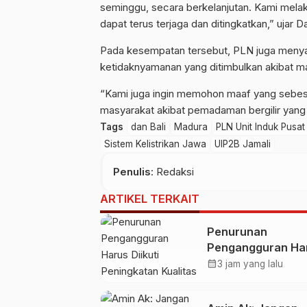
seminggu, secara berkelanjutan. Kami melak
dapat terus terjaga dan ditingkatkan,” ujar 
Pada kesempatan tersebut, PLN juga meny
ketidaknyamanan yang ditimbulkan akibat m
“Kami juga ingin memohon maaf yang sebes
masyarakat akibat pemadaman bergilir yang 
Tags
dan Bali
Madura
PLN Unit Induk Pusa
Sistem Kelistrikan Jawa
UIP2B Jamali
Penulis
: Redaksi
ARTIKEL TERKAIT
Penurunan
Pengangguran Ha
Diikuti Peningkat
calendar_month
3 jam yang lalu
Kualitas Lapanga
Kerja