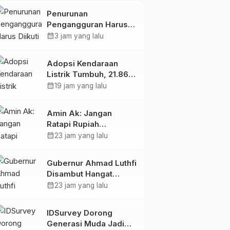
Energi Listrik
Penurunan
Pengangguran Harus
Diikuti Peningkatan
calendar_month
3 jam yang lalu
Kualitas Lapangan
Kerja
Adopsi Kendaraan
Listrik Tumbuh, 21.865
Pelanggan Baru
calendar_month
19 jam yang lalu
Gunakan Home
Charging Services PLN
Amin Ak: Jangan
pada Semester I 2026
Ratapi Rupiah
Melemah, Perkuat
calendar_month
23 jam yang lalu
Sektor Produktif
Negara
Gubernur Ahmad Luthfi
Disambut Hangat
Warga Jateng di
calendar_month
23 jam yang lalu
Kaltim: Di Mana Bumi
Dipijak, Di Situ Langit
IDSurvey Dorong
Dijunjung
Generasi Muda Jadi