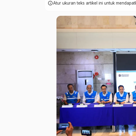
info
Atur ukuran teks artikel ini untuk mendap