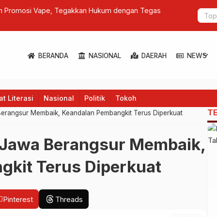
ati Sulsel Untuk Mitigasi Risiko Hukum Pada
Pembajakan 
Sulawesi Selatan
expand_more
BERANDA
NASIONAL
DAERAH
NEWS
t Literasi
Nasional
Politik
Tokoh
T
 Berangsur Membaik, Keandalan Pembangkit Terus Diperkuat
n Jawa Berangsur Membaik,
kit Terus Diperkuat
Pinterest
Threads