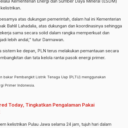
lalui Kementerian Energi dan Sumber Daya Mineral (ESDM)
elistrikan.
esarnya atas dukungan pemerintah, dalam hal ini Kementerian
 Bahlil Lahadalia, atas dukungan dan koordinasinya sehingga
 bekerja sama secara solid dalam rangka memperkuat dan
adi lebih andal,” tutur Darmawan.
ika sistem ke depan, PLN terus melakukan pemantauan secara
bangkitan dan tata kelola rantai pasok energi primer.
han bakar Pembangkit Listrik Tenaga Uap (PLTU) menggunakan
gi Primer Indonesia.
red Today, Tingkatkan Pengalaman Pakai
k
m kelistrikan Pulau Jawa selama 24 jam, tujuh hari dalam