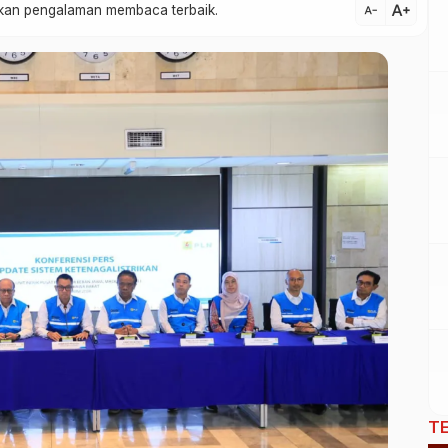
text_increase
atkan pengalaman membaca terbaik.
text_decrease
T