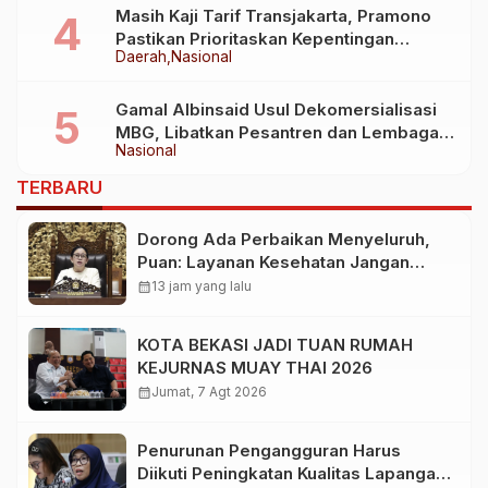
Masih Kaji Tarif Transjakarta, Pramono
Pastikan Prioritaskan Kepentingan
Daerah
Nasional
Masyarakat
Gamal Albinsaid Usul Dekomersialisasi
MBG, Libatkan Pesantren dan Lembaga
Nasional
Sosial
TERBARU
Dorong Ada Perbaikan Menyeluruh,
Puan: Layanan Kesehatan Jangan
Kehilangan Empati
calendar_month
13 jam yang lalu
KOTA BEKASI JADI TUAN RUMAH
KEJURNAS MUAY THAI 2026
calendar_month
Jumat, 7 Agt 2026
Penurunan Pengangguran Harus
Diikuti Peningkatan Kualitas Lapangan