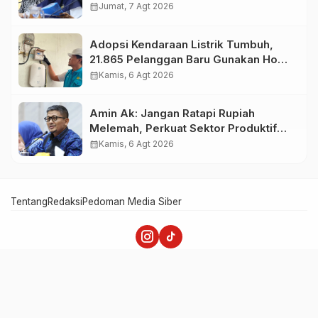
Kerja
calendar_month
Jumat, 7 Agt 2026
Adopsi Kendaraan Listrik Tumbuh,
21.865 Pelanggan Baru Gunakan Home
Charging Services PLN pada
calendar_month
Kamis, 6 Agt 2026
Semester I 2026
Amin Ak: Jangan Ratapi Rupiah
Melemah, Perkuat Sektor Produktif
Negara
calendar_month
Kamis, 6 Agt 2026
Tentang
Redaksi
Pedoman Media Siber
Merah Putih - Memperkuat Nasionalisme dan Patriotisme
Copyright @ 2025 majalahmerahputih.com