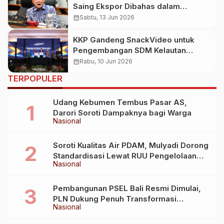
Saing Ekspor Dibahas dalam
Anggaran KKP 2027
calendar_month
Sabtu, 13 Jun 2026
KKP Gandeng SnackVideo untuk
Pengembangan SDM Kelautan
Perikanan
calendar_month
Rabu, 10 Jun 2026
TERPOPULER
Udang Kebumen Tembus Pasar AS,
Darori Soroti Dampaknya bagi Warga
Nasional
Soroti Kualitas Air PDAM, Mulyadi Dorong
Standardisasi Lewat RUU Pengelolaan
Nasional
Air Minum
Pembangunan PSEL Bali Resmi Dimulai,
PLN Dukung Penuh Transformasi
Nasional
Nasional Pengelolaan Sampah Jadi
Energi Listrik