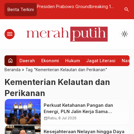
ntas Permudah
Presiden Prabowo Groundbreaking 10
Perluas In
search
Berita Terkini
25, Kemkomdigi
Gudang Pangan Polri dan Luncurkan
Kemenper
166 SPPG
menu
light_mode
home
Daerah
Ekonomi
Hukum
Jagat Literasi
Nasio
Beranda
»
Tag "Kementerian Kelautan dan Perikanan"
Kementerian Kelautan dan
Perikanan
Perkuat Ketahanan Pangan dan
Energi, PLN Jalin Kerja Sama
Strategis dengan Kementerian
calendar_month
Rabu, 8 Jul 2026
Kelautan dan Perikanan
Kesejahteraan Nelayan hingga Daya