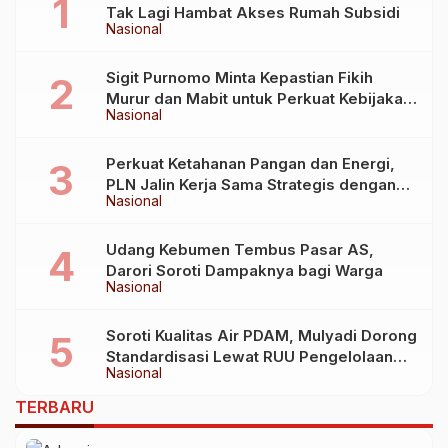
Tak Lagi Hambat Akses Rumah Subsidi
Nasional
Sigit Purnomo Minta Kepastian Fikih
Murur dan Mabit untuk Perkuat Kebijakan
Nasional
Haji
Perkuat Ketahanan Pangan dan Energi,
PLN Jalin Kerja Sama Strategis dengan
Nasional
Kementerian Kelautan dan Perikanan
Udang Kebumen Tembus Pasar AS,
Darori Soroti Dampaknya bagi Warga
Nasional
Soroti Kualitas Air PDAM, Mulyadi Dorong
Standardisasi Lewat RUU Pengelolaan
Nasional
Air Minum
TERBARU