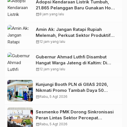
Adopsi Kendaraan Listrik Tumbuh,
21.865 Pelanggan Baru Gunakan Home
Charging Services PLN pada
calendar_month
8 jam yang lalu
Semester I 2026
Amin Ak: Jangan Ratapi Rupiah
Melemah, Perkuat Sektor Produktif
Negara
calendar_month
12 jam yang lalu
Gubernur Ahmad Luthfi Disambut
Hangat Warga Jateng di Kaltim: Di
Mana Bumi Dipijak, Di Situ Langit
calendar_month
12 jam yang lalu
Dijunjung
Kunjungi Booth PLN di GIIAS 2026,
Nikmati Promo Tambah Daya 50
Persen
calendar_month
Rabu, 5 Agt 2026
Sesmenko PMK Dorong Sinkronisasi
Peran Lintas Sektor Percepat
Penurunan Stunting
calendar_month
Rabu, 5 Agt 2026