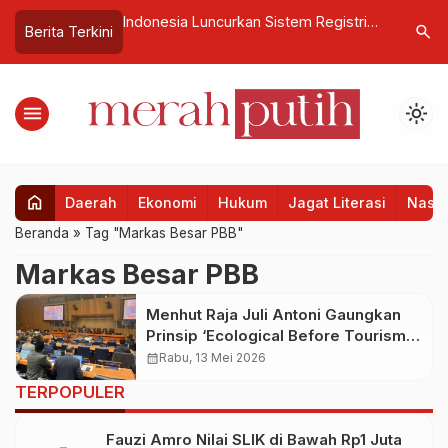
 Muda Jadi
Indonesia Luncurkan Sistem Registri
Lampaui T
search
Berita Terkini
etuaan Indonesia
Unit Karbon Berstandar Internasional,
Jemaah Ha
Menteri LH: Wujudkan Keadilan Iklim
Kebangs
Indonesia
menu
light_mode
home
Daerah
Ekonomi
Hukum
Jagat Literasi
Nasio
Beranda
»
Tag "Markas Besar PBB"
Markas Besar PBB
Menhut Raja Juli Antoni Gaungkan
Prinsip ‘Ecological Before Tourism’
di Forum PBB
calendar_month
Rabu, 13 Mei 2026
TERPOPULER
Fauzi Amro Nilai SLIK di Bawah Rp1 Juta