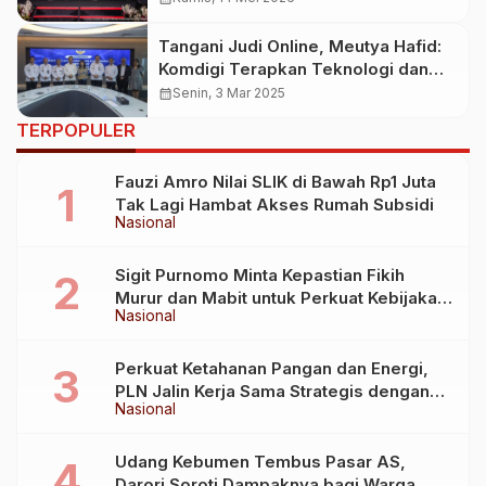
Tangani Judi Online, Meutya Hafid:
Komdigi Terapkan Teknologi dan
Kerja Lintas Sektor
calendar_month
Senin, 3 Mar 2025
TERPOPULER
Fauzi Amro Nilai SLIK di Bawah Rp1 Juta
Tak Lagi Hambat Akses Rumah Subsidi
Nasional
Sigit Purnomo Minta Kepastian Fikih
Murur dan Mabit untuk Perkuat Kebijakan
Nasional
Haji
Perkuat Ketahanan Pangan dan Energi,
PLN Jalin Kerja Sama Strategis dengan
Nasional
Kementerian Kelautan dan Perikanan
Udang Kebumen Tembus Pasar AS,
Darori Soroti Dampaknya bagi Warga