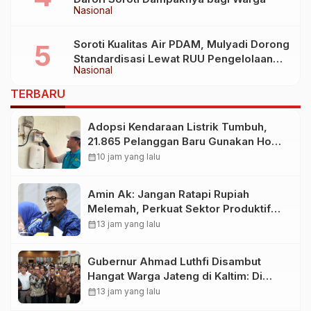
Nasional
Soroti Kualitas Air PDAM, Mulyadi Dorong
Standardisasi Lewat RUU Pengelolaan
Nasional
Air Minum
TERBARU
Adopsi Kendaraan Listrik Tumbuh,
21.865 Pelanggan Baru Gunakan Home
Charging Services PLN pada
calendar_month
10 jam yang lalu
Semester I 2026
Amin Ak: Jangan Ratapi Rupiah
Melemah, Perkuat Sektor Produktif
Negara
calendar_month
13 jam yang lalu
Gubernur Ahmad Luthfi Disambut
Hangat Warga Jateng di Kaltim: Di
Mana Bumi Dipijak, Di Situ Langit
calendar_month
13 jam yang lalu
Dijunjung