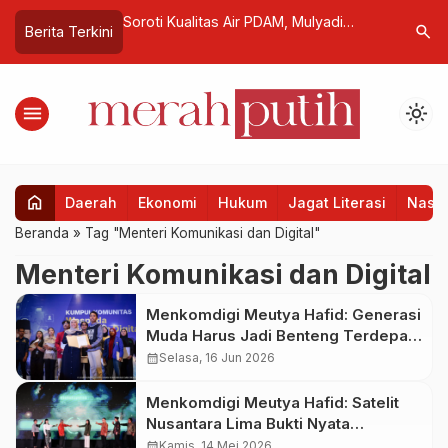
i Istana, Presiden
Soroti Kualitas Air PDAM, Mulyadi
Targetka
search
Berita Terkini
an Warga dalam
Dorong Standardisasi Lewat RUU
Ungkap A
Pengelolaan Air Minum
Pemerint
menu
light_mode
home
Daerah
Ekonomi
Hukum
Jagat Literasi
Nasio
Beranda
»
Tag "Menteri Komunikasi dan Digital"
Menteri Komunikasi dan Digital
Menkomdigi Meutya Hafid: Generasi
Muda Harus Jadi Benteng Terdepan
Lawan Kejahatan Digital
calendar_month
Selasa, 16 Jun 2026
Menkomdigi Meutya Hafid: Satelit
Nusantara Lima Bukti Nyata
Kedaulatan Digital Indonesia
calendar_month
Kamis, 14 Mei 2026