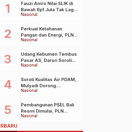
Fauzi Amro Nilai SLIK di
Bawah Rp1 Juta Tak Lagi
Nasional
Hambat Akses Rumah
Subsidi
Perkuat Ketahanan
Pangan dan Energi, PLN
Nasional
Jalin Kerja Sama Strategis
dengan Kementerian
Kelautan dan Perikanan
Udang Kebumen Tembus
Pasar AS, Darori Soroti
Nasional
Dampaknya bagi Warga
Soroti Kualitas Air PDAM,
Mulyadi Dorong
Nasional
Standardisasi Lewat RUU
Pengelolaan Air Minum
Pembangunan PSEL Bali
Resmi Dimulai, PLN
Nasional
Dukung Penuh
Transformasi Nasional
ERBARU
Pengelolaan Sampah Jadi