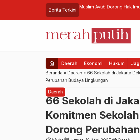
Dorong Hak Imunitas Kurator Masuk dalam RUU Profesi Kurator
Berita Terkini
home
Daerah
Ekonomi
Hukum
Jaga
Beranda
»
Daerah
»
66 Sekolah di Jakarta De
Perubahan Budaya Lingkungan
Daerah
66 Sekolah di Jaka
Komitmen Sekolah 
Dorong Perubahan