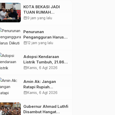
Energi Listrik
KOTA BEKASI JADI
TUAN RUMAH
KEJURNAS MUAY THAI
calendar_month
9 jam yang lalu
2026
Penurunan
Pengangguran Harus
Diikuti Peningkatan
calendar_month
12 jam yang lalu
Kualitas Lapangan
Kerja
Adopsi Kendaraan
Listrik Tumbuh, 21.865
Pelanggan Baru
calendar_month
Kamis, 6 Agt 2026
Gunakan Home
Charging Services PLN
Amin Ak: Jangan
pada Semester I 2026
Ratapi Rupiah
Melemah, Perkuat
calendar_month
Kamis, 6 Agt 2026
Sektor Produktif
Negara
Gubernur Ahmad Luthfi
Disambut Hangat