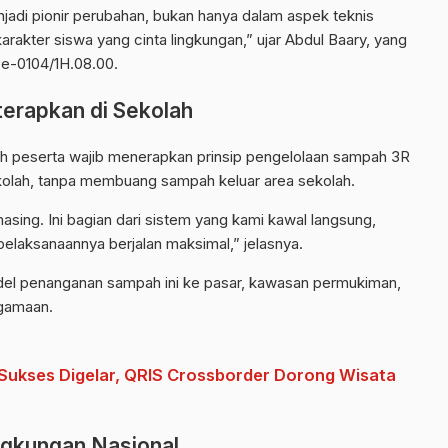
njadi pionir perubahan, bukan hanya dalam aspek teknis
akter siswa yang cinta lingkungan,” ujar Abdul Baary, yang
 e-0104/1H.08.00.
erapkan di Sekolah
h peserta wajib menerapkan prinsip pengelolaan sampah 3R
kolah, tanpa membuang sampah keluar area sekolah.
sing. Ini bagian dari sistem yang kami kawal langsung,
pelaksanaannya berjalan maksimal,” jelasnya.
el penanganan sampah ini ke pasar, kawasan permukiman,
agamaan.
ukses Digelar, QRIS Crossborder Dorong Wisata
ngkungan Nasional