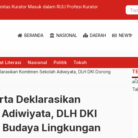
Targetkan Standar Global, Menkes Ungkap Arah Baru Transfor
expand_more
BERANDA
NASIONAL
DAERAH
NEWS
t Literasi
Nasional
Politik
Tokoh
T
klarasikan Komitmen Sekolah Adiwiyata, DLH DKI Dorong
rta Deklarasikan
Adiwiyata, DLH DKI
 Budaya Lingkungan