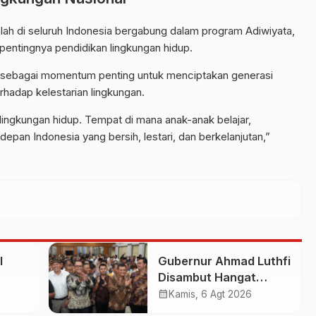
olah di seluruh Indonesia bergabung dalam program Adiwiyata,
entingnya pendidikan lingkungan hidup.
ng sebagai momentum penting untuk menciptakan generasi
hadap kelestarian lingkungan.
lingkungan hidup. Tempat di mana anak-anak belajar,
depan Indonesia yang bersih, lestari, dan berkelanjutan,”
I
Gubernur Ahmad Luthfi
Disambut Hangat
THAI
Warga Jateng di
calendar_month
Kamis, 6 Agt 2026
Kaltim: Di Mana Bumi