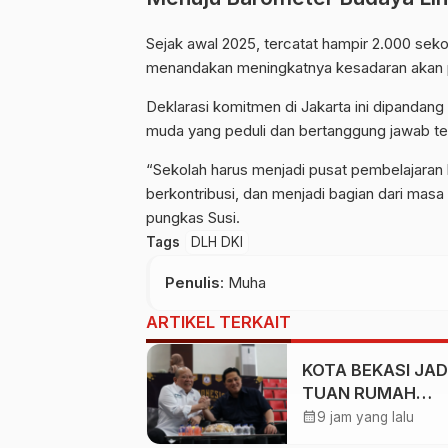
Sejak awal 2025, tercatat hampir 2.000 sek
menandakan meningkatnya kesadaran akan p
Deklarasi komitmen di Jakarta ini dipanda
muda yang peduli dan bertanggung jawab ter
“Sekolah harus menjadi pusat pembelajaran 
berkontribusi, dan menjadi bagian dari masa 
pungkas Susi.
Tags
DLH DKI
Penulis
: Muha
ARTIKEL TERKAIT
KOTA BEKASI JAD
TUAN RUMAH
KEJURNAS MUAY 
calendar_month
9 jam yang lalu
2026