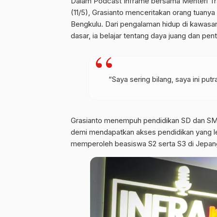
Dalam Podcast Inframe bersama Menteri Tran
(11/5), Grasianto menceritakan orang tuany
Bengkulu. Dari pengalaman hidup di kawasan
dasar, ia belajar tentang daya juang dan pen
“Saya sering bilang, saya ini put
Grasianto menempuh pendidikan SD dan SMP
demi mendapatkan akses pendidikan yang leb
memperoleh beasiswa S2 serta S3 di Jepan