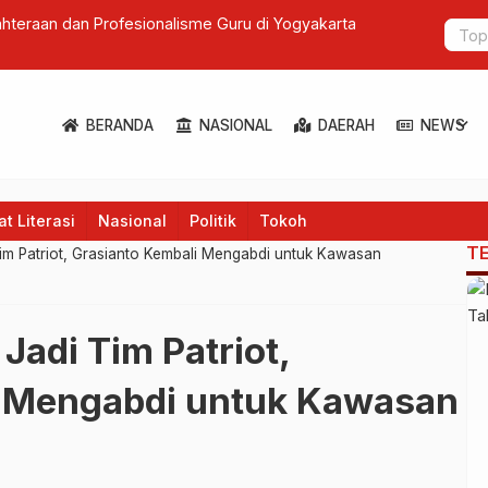
lak Kapal, Tekan Kecelakaan Wali Kota Siapkan Sistem
Wakil Wali
Tinjau Pas
expand_more
BERANDA
NASIONAL
DAERAH
NEWS
t Literasi
Nasional
Politik
Tokoh
T
im Patriot, Grasianto Kembali Mengabdi untuk Kawasan
adi Tim Patriot,
i Mengabdi untuk Kawasan