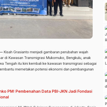
 —
Kisah Grasianto menjadi gambaran perubahan wajah
 besar di Kawasan Transmigrasi Mukomuko, Bengkulu, anak
wa Tengah itu kini kembali ke kawasan transmigrasi sebagai
k membantu memetakan potensi ekonomi dan pembangunan
nko PM: Pembenahan Data PBI-JKN Jadi Fondasi
ional