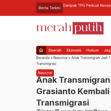
sionalisme Guru di Yogyakarta
Tinjau Perlintasan Kereta Bu
Berita Terkini
…
Peringatan Dini
home
Daerah
Ekonomi
Hukum
Jaga
Beranda
»
Nasional
»
Anak Transmigran Jadi T
Transmigrasi
Nasional
Anak Transmigran J
Grasianto Kembal
Transmigrasi