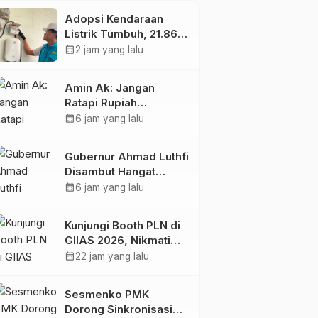
Adopsi Kendaraan
Listrik Tumbuh, 21.865
Pelanggan Baru
calendar_month
2 jam yang lalu
Gunakan Home
Charging Services PLN
Amin Ak: Jangan
pada Semester I 2026
Ratapi Rupiah
Melemah, Perkuat
calendar_month
6 jam yang lalu
Sektor Produktif
Negara
Gubernur Ahmad Luthfi
Disambut Hangat
Warga Jateng di
calendar_month
6 jam yang lalu
Kaltim: Di Mana Bumi
Dipijak, Di Situ Langit
Kunjungi Booth PLN di
Dijunjung
GIIAS 2026, Nikmati
Promo Tambah Daya
calendar_month
22 jam yang lalu
50 Persen
Sesmenko PMK
Dorong Sinkronisasi