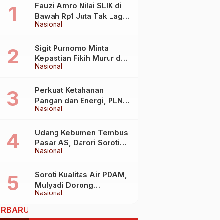
Fauzi Amro Nilai SLIK di
Bawah Rp1 Juta Tak Lagi
Nasional
Hambat Akses Rumah
Subsidi
Sigit Purnomo Minta
Kepastian Fikih Murur dan
Nasional
Mabit untuk Perkuat
Kebijakan Haji
Perkuat Ketahanan
Pangan dan Energi, PLN
Nasional
Jalin Kerja Sama Strategis
dengan Kementerian
Kelautan dan Perikanan
Udang Kebumen Tembus
Pasar AS, Darori Soroti
Nasional
Dampaknya bagi Warga
Soroti Kualitas Air PDAM,
Mulyadi Dorong
Nasional
Standardisasi Lewat RUU
Pengelolaan Air Minum
ERBARU