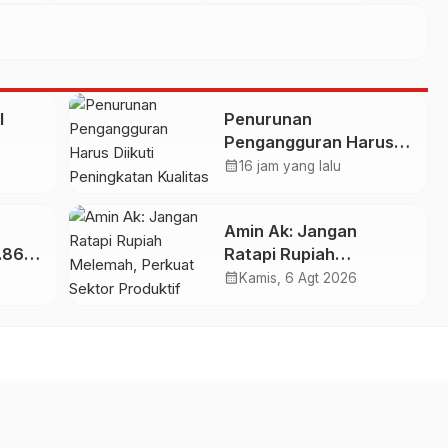
I
Penurunan
Pengangguran Harus
THAI
Diikuti Peningkatan
calendar_month
16 jam yang lalu
Kualitas Lapangan
Kerja
n
Amin Ak: Jangan
1.865
Ratapi Rupiah
Melemah, Perkuat
calendar_month
Kamis, 6 Agt 2026
Sektor Produktif
s PLN
Negara
2026
Merah Putih - Memperkuat Nasionalisme dan Patriotisme