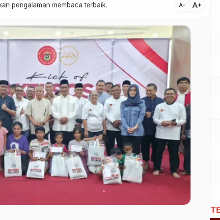
text_increase
atkan pengalaman membaca terbaik.
text_decrease
T