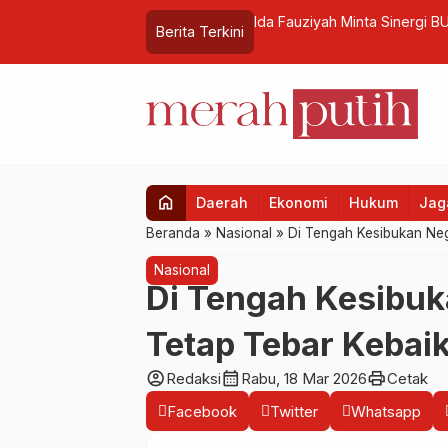
katan Kualitas Lapangan Kerja
Ida Fauziyah Minta Sinergi 
Berita Terkini
home
Daerah
Ekonomi
Hukum
Jaga
Beranda
»
Nasional
»
Di Tengah Kesibukan Ne
Nasional
Di Tengah Kesibu
Tetap Tebar Keba
account_circle
calendar_month
print
Redaksi
Rabu, 18 Mar 2026
Cetak
Facebook
Twitter
Whatsapp