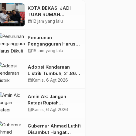
Energi Listrik
KOTA BEKASI JADI
TUAN RUMAH
KEJURNAS MUAY THAI
calendar_month
12 jam yang lalu
2026
Penurunan
Pengangguran Harus
Diikuti Peningkatan
calendar_month
16 jam yang lalu
Kualitas Lapangan
Kerja
Adopsi Kendaraan
Listrik Tumbuh, 21.865
Pelanggan Baru
calendar_month
Kamis, 6 Agt 2026
Gunakan Home
Charging Services PLN
Amin Ak: Jangan
pada Semester I 2026
Ratapi Rupiah
Melemah, Perkuat
calendar_month
Kamis, 6 Agt 2026
Sektor Produktif
Negara
Gubernur Ahmad Luthfi
Disambut Hangat