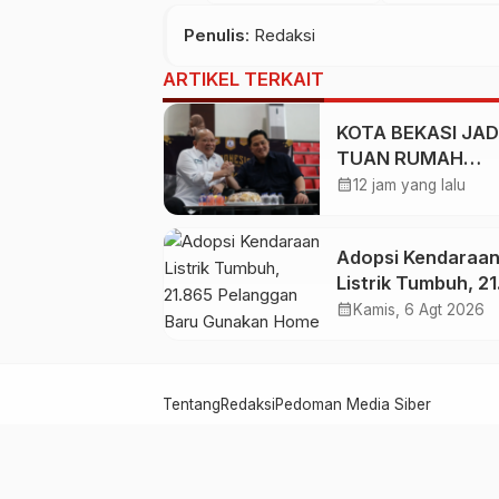
Penulis
: Redaksi
ARTIKEL TERKAIT
KOTA BEKASI JAD
TUAN RUMAH
KEJURNAS MUAY 
calendar_month
12 jam yang lalu
2026
Adopsi Kendaraa
Listrik Tumbuh, 2
Pelanggan Baru
calendar_month
Kamis, 6 Agt 2026
Gunakan Home
Charging Service
pada Semester I 
Tentang
Redaksi
Pedoman Media Siber