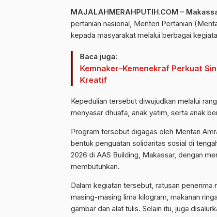
MAJALAHMERAHPUTIH.COM – Makassa
pertanian nasional, Menteri Pertanian (Men
kepada masyarakat melalui berbagai kegiat
Baca juga:
Kemnaker–Kemenekraf Perkuat Sine
Kreatif
Kepedulian tersebut diwujudkan melalui ra
menyasar dhuafa, anak yatim, serta anak b
Program tersebut digagas oleh Mentan Amra
bentuk penguatan solidaritas sosial di tengah
2026 di AAS Building, Makassar, dengan me
membutuhkan.
Dalam kegiatan tersebut, ratusan penerima
masing-masing lima kilogram, makanan ringa
gambar dan alat tulis. Selain itu, juga disa