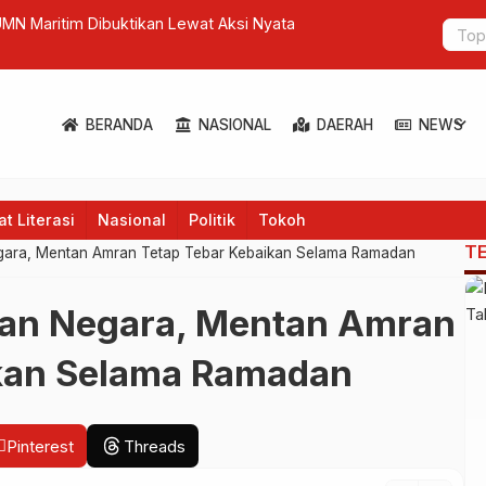
BUMN Maritim Dibuktikan Lewat Aksi Nyata
Stabilitas 
Pertumbuh
expand_more
BERANDA
NASIONAL
DAERAH
NEWS
t Literasi
Nasional
Politik
Tokoh
T
gara, Mentan Amran Tetap Tebar Kebaikan Selama Ramadan
kan Negara, Mentan Amran
ikan Selama Ramadan
Pinterest
Threads