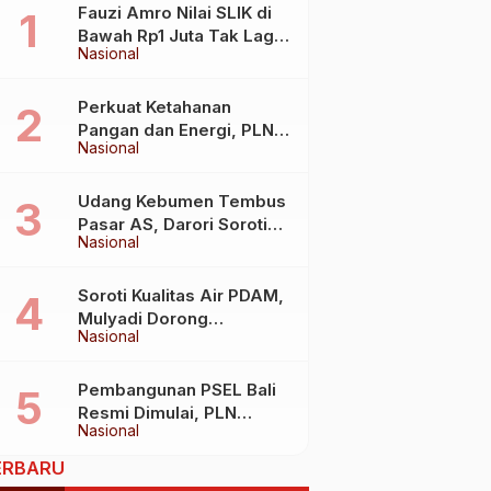
Fauzi Amro Nilai SLIK di
Bawah Rp1 Juta Tak Lagi
Nasional
Hambat Akses Rumah
Subsidi
Perkuat Ketahanan
Pangan dan Energi, PLN
Nasional
Jalin Kerja Sama Strategis
dengan Kementerian
Kelautan dan Perikanan
Udang Kebumen Tembus
Pasar AS, Darori Soroti
Nasional
Dampaknya bagi Warga
Soroti Kualitas Air PDAM,
Mulyadi Dorong
Nasional
Standardisasi Lewat RUU
Pengelolaan Air Minum
Pembangunan PSEL Bali
Resmi Dimulai, PLN
Nasional
Dukung Penuh
Transformasi Nasional
ERBARU
Pengelolaan Sampah Jadi