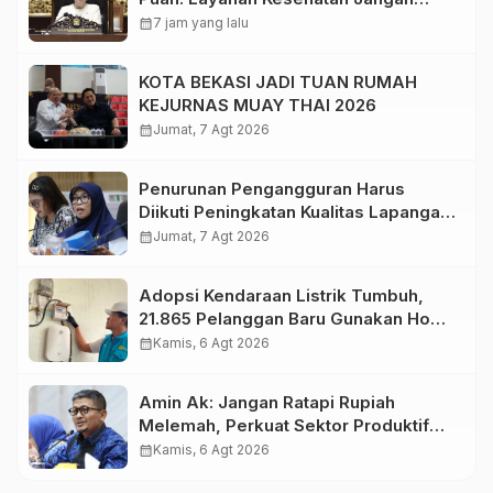
Kehilangan Empati
calendar_month
7 jam yang lalu
KOTA BEKASI JADI TUAN RUMAH
KEJURNAS MUAY THAI 2026
calendar_month
Jumat, 7 Agt 2026
Penurunan Pengangguran Harus
Diikuti Peningkatan Kualitas Lapangan
Kerja
calendar_month
Jumat, 7 Agt 2026
Adopsi Kendaraan Listrik Tumbuh,
21.865 Pelanggan Baru Gunakan Home
Charging Services PLN pada
calendar_month
Kamis, 6 Agt 2026
Semester I 2026
Amin Ak: Jangan Ratapi Rupiah
Melemah, Perkuat Sektor Produktif
Negara
calendar_month
Kamis, 6 Agt 2026