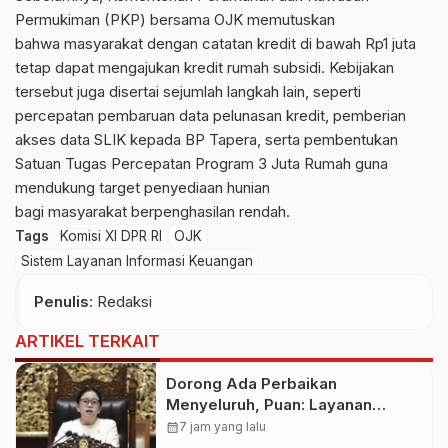
Permukiman (PKP) bersama
OJK
memutuskan
bahwa
masyarakat
dengan catatan kredit di bawah Rp1 juta
tetap dapat mengajukan kredit
rumah subsidi
. Kebijakan
tersebut juga disertai sejumlah langkah lain, seperti
percepatan pembaruan data pelunasan kredit, pemberian
akses data
SLIK
kepada BP
Tapera
, serta pembentukan
Satuan Tugas Percepatan Program 3 Juta
Rumah
guna
mendukung target penyediaan hunian
bagi
masyarakat
berpenghasilan rendah.
Tags
Komisi XI DPR RI
OJK
Sistem Layanan Informasi Keuangan
Penulis
: Redaksi
ARTIKEL TERKAIT
Dorong Ada Perbaikan
Menyeluruh, Puan: Layanan
Kesehatan Jangan Kehilangan
calendar_month
7 jam yang lalu
Empati