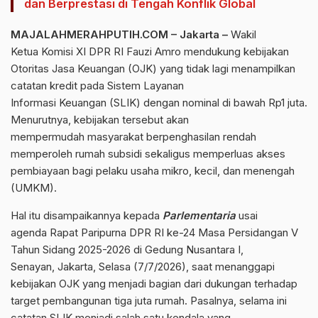
dan Berprestasi di Tengah Konflik Global
MAJALAHMERAHPUTIH.COM –
Jakarta
–
Wakil
Ketua
Komisi XI
DPR RI
Fauzi Amro mendukung kebijakan
Otoritas Jasa
Keuangan
(
OJK
) yang tidak lagi menampilkan
catatan kredit pada Sistem Layanan
Informasi
Keuangan
(
SLIK
) dengan nominal di bawah Rp1 juta.
Menurutnya, kebijakan tersebut akan
mempermudah
masyarakat
berpenghasilan rendah
memperoleh
rumah subsidi
sekaligus memperluas akses
pembiayaan bagi pelaku
usaha
mikro, kecil, dan menengah
(
UMKM
).
Hal itu disampaikannya kepada
Parlementaria
usai
agenda
Rapat Paripurna
DPR RI
ke-24 Masa Persidangan V
Tahun Sidang 2025-2026 di Gedung Nusantara I,
Senayan,
Jakarta
, Selasa (7/7/2026), saat menanggapi
kebijakan
OJK
yang menjadi bagian dari dukungan terhadap
target pembangunan tiga juta
rumah
. Pasalnya, selama ini
catatan
SLIK
menjadi salah satu kendala yang