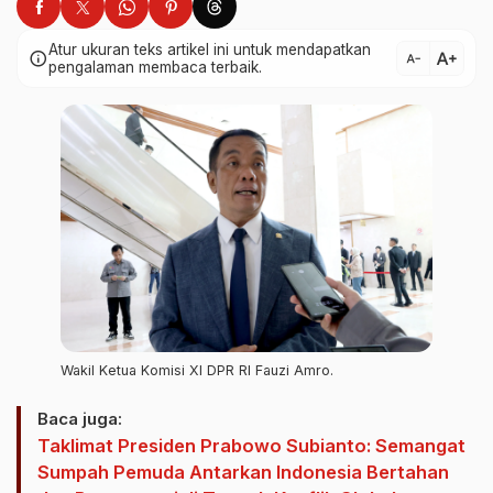
Atur ukuran teks artikel ini untuk mendapatkan
text_increase
info
text_decrease
pengalaman membaca terbaik.
Wakil Ketua Komisi XI DPR RI Fauzi Amro.
Baca juga:
Taklimat Presiden Prabowo Subianto: Semangat
Sumpah Pemuda Antarkan Indonesia Bertahan