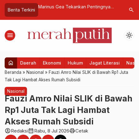
ankan Pentingnya
Mendiktisaintek Paparkan Solusi
Komis
search
Berita Terkini
Transparansi
Penanganan Sampah Nasional
Sekol
NA
Berbasis Sains dan Teknologi
Gratis
menu
light_mode
home
Daerah
Ekonomi
Hukum
Jagat Literasi
Nasio
Beranda
»
Nasional
»
Fauzi Amro Nilai SLIK di Bawah Rp1 Juta
Tak Lagi Hambat Akses Rumah Subsidi
Nasional
Fauzi Amro Nilai SLIK di Bawah
Rp1 Juta Tak Lagi Hambat
Akses Rumah Subsidi
account_circle
calendar_month
print
Redaksi
Rabu, 8 Jul 2026
Cetak