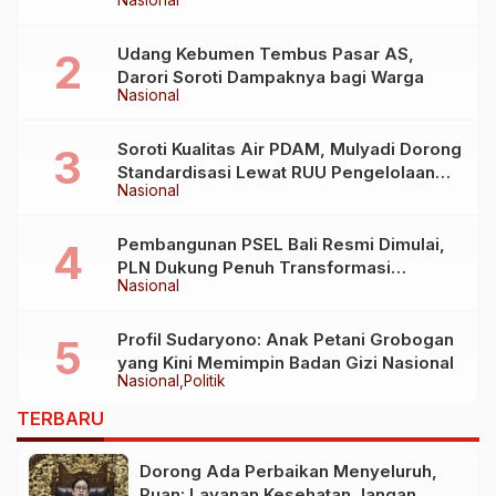
Nasional
Kementerian Kelautan dan Perikanan
Udang Kebumen Tembus Pasar AS,
Darori Soroti Dampaknya bagi Warga
Nasional
Soroti Kualitas Air PDAM, Mulyadi Dorong
Standardisasi Lewat RUU Pengelolaan
Nasional
Air Minum
Pembangunan PSEL Bali Resmi Dimulai,
PLN Dukung Penuh Transformasi
Nasional
Nasional Pengelolaan Sampah Jadi
Energi Listrik
Profil Sudaryono: Anak Petani Grobogan
yang Kini Memimpin Badan Gizi Nasional
Nasional
Politik
TERBARU
Dorong Ada Perbaikan Menyeluruh,
Puan: Layanan Kesehatan Jangan