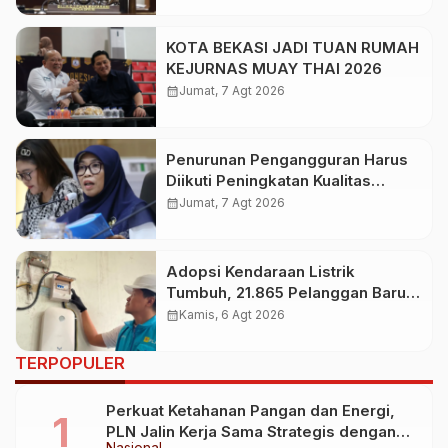
KOTA BEKASI JADI TUAN RUMAH
KEJURNAS MUAY THAI 2026
calendar_month
Jumat, 7 Agt 2026
Penurunan Pengangguran Harus
Diikuti Peningkatan Kualitas
Lapangan Kerja
calendar_month
Jumat, 7 Agt 2026
Adopsi Kendaraan Listrik
Tumbuh, 21.865 Pelanggan Baru
Gunakan Home Charging
calendar_month
Kamis, 6 Agt 2026
Services PLN pada Semester I
2026
TERPOPULER
Perkuat Ketahanan Pangan dan Energi,
PLN Jalin Kerja Sama Strategis dengan