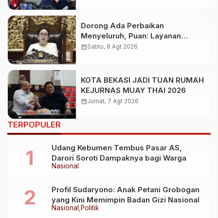
Klub Sepak Bola Dunia
Dorong Ada Perbaikan
Menyeluruh, Puan: Layanan
Kesehatan Jangan Kehilangan
calendar_month
Sabtu, 8 Agt 2026
Empati
KOTA BEKASI JADI TUAN RUMAH
KEJURNAS MUAY THAI 2026
calendar_month
Jumat, 7 Agt 2026
TERPOPULER
Udang Kebumen Tembus Pasar AS,
Darori Soroti Dampaknya bagi Warga
Nasional
Profil Sudaryono: Anak Petani Grobogan
yang Kini Memimpin Badan Gizi Nasional
Nasional
Politik