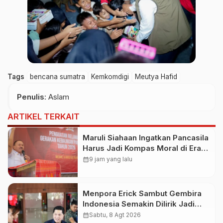
Tags
bencana sumatra
Kemkomdigi
Meutya Hafid
Penulis
: Aslam
ARTIKEL TERKAIT
Maruli Siahaan Ingatkan Pancasila
Harus Jadi Kompas Moral di Era
Digital
calendar_month
9 jam yang lalu
Menpora Erick Sambut Gembira
Indonesia Semakin Dilirik Jadi
Destinasi Pramusim Favorit Klub-
calendar_month
Sabtu, 8 Agt 2026