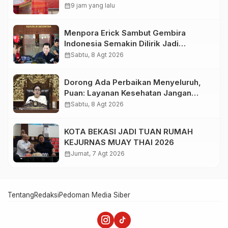
calendar_month
9 jam yang lalu
Menpora Erick Sambut Gembira
Indonesia Semakin Dilirik Jadi
Destinasi Pramusim Favorit Klub-Klub
calendar_month
Sabtu, 8 Agt 2026
Sepak Bola Dunia
Dorong Ada Perbaikan Menyeluruh,
Puan: Layanan Kesehatan Jangan
Kehilangan Empati
calendar_month
Sabtu, 8 Agt 2026
KOTA BEKASI JADI TUAN RUMAH
KEJURNAS MUAY THAI 2026
calendar_month
Jumat, 7 Agt 2026
Tentang
Redaksi
Pedoman Media Siber