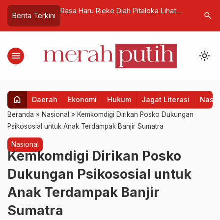
Pembangunan
Rasa Haru Rieke Diah Pitaloka Lihat
Perkuat S
search
Berita Terkini
Palopo,
Jemaah Haji Indonesia Tetap Kuat
dan Ameri
Sulsel
Lempar Jumrah
iliar
menu
light_mode
home
Daerah
Ekonomi
Hukum
Jagat Literasi
Nasio
Beranda
»
Nasional
»
Kemkomdigi Dirikan Posko Dukungan
Psikososial untuk Anak Terdampak Banjir Sumatra
Nasional
Kemkomdigi Dirikan Posko
Dukungan Psikososial untuk
Anak Terdampak Banjir
Sumatra