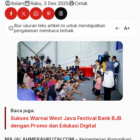
account_circle
calendar_month
print
Aslam
Rabu, 3 Des 2025
Cetak
Atur ukuran teks artikel ini untuk mendapatkan
text_increase
info
text_decrease
pengalaman membaca terbaik.
Baca juga:
Sukses Warnai West Java Festival Bank BJB
dengan Promo dan Edukasi Digital
MAJALAHMERAHPUTIH.COM
– Kementerian Komunikasi