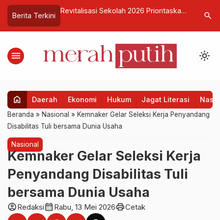
 Perubahan
Revitalisasi Sekolah 2026 Prioritaskan
Cucun Ah
search
Berita Terkini
seroan, Berikut
yang Rusak Berat, 3T, dan Terdampak
dan BI Se
Bencana
Pelemaha
menu
light_mode
home
Daerah
Ekonomi
Hukum
Jagat Literasi
Nasio
Beranda
»
Nasional
»
Kemnaker Gelar Seleksi Kerja Penyandang
Disabilitas Tuli bersama Dunia Usaha
Nasional
Kemnaker Gelar Seleksi Kerja
Penyandang Disabilitas Tuli
bersama Dunia Usaha
account_circle
calendar_month
print
Redaksi
Rabu, 13 Mei 2026
Cetak