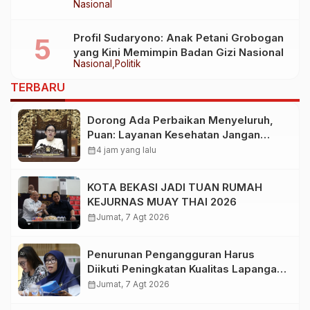
Nasional
Nasional Pengelolaan Sampah Jadi
Energi Listrik
Profil Sudaryono: Anak Petani Grobogan
yang Kini Memimpin Badan Gizi Nasional
Nasional
Politik
TERBARU
Dorong Ada Perbaikan Menyeluruh,
Puan: Layanan Kesehatan Jangan
Kehilangan Empati
calendar_month
4 jam yang lalu
KOTA BEKASI JADI TUAN RUMAH
KEJURNAS MUAY THAI 2026
calendar_month
Jumat, 7 Agt 2026
Penurunan Pengangguran Harus
Diikuti Peningkatan Kualitas Lapangan
Kerja
calendar_month
Jumat, 7 Agt 2026