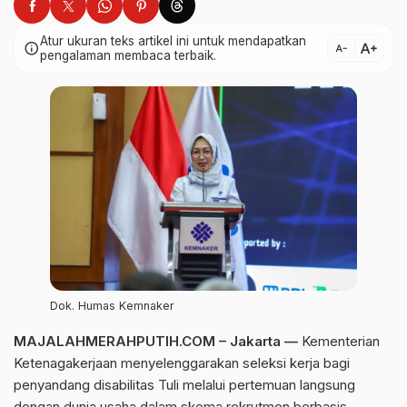
Atur ukuran teks artikel ini untuk mendapatkan
text_increase
info
text_decrease
pengalaman membaca terbaik.
Dok. Humas Kemnaker
MAJALAHMERAHPUTIH.COM – Jakarta —
Kementerian
Ketenagakerjaan menyelenggarakan seleksi kerja bagi
penyandang disabilitas Tuli melalui pertemuan langsung
dengan dunia usaha dalam skema rekrutmen berbasis