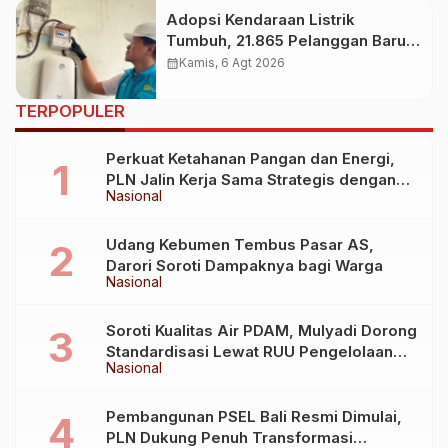
Adopsi Kendaraan Listrik
Tumbuh, 21.865 Pelanggan Baru
Gunakan Home Charging
calendar_month
Kamis, 6 Agt 2026
Services PLN pada Semester I
2026
TERPOPULER
Perkuat Ketahanan Pangan dan Energi,
PLN Jalin Kerja Sama Strategis dengan
Nasional
Kementerian Kelautan dan Perikanan
Udang Kebumen Tembus Pasar AS,
Darori Soroti Dampaknya bagi Warga
Nasional
Soroti Kualitas Air PDAM, Mulyadi Dorong
Standardisasi Lewat RUU Pengelolaan
Nasional
Air Minum
Pembangunan PSEL Bali Resmi Dimulai,
PLN Dukung Penuh Transformasi