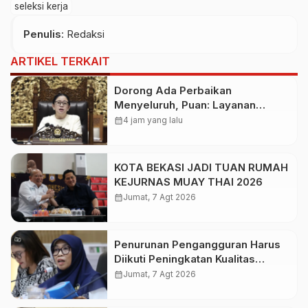
seleksi kerja
Penulis
: Redaksi
ARTIKEL TERKAIT
Dorong Ada Perbaikan
Menyeluruh, Puan: Layanan
Kesehatan Jangan Kehilangan
calendar_month
4 jam yang lalu
Empati
KOTA BEKASI JADI TUAN RUMAH
KEJURNAS MUAY THAI 2026
calendar_month
Jumat, 7 Agt 2026
Penurunan Pengangguran Harus
Diikuti Peningkatan Kualitas
Lapangan Kerja
calendar_month
Jumat, 7 Agt 2026