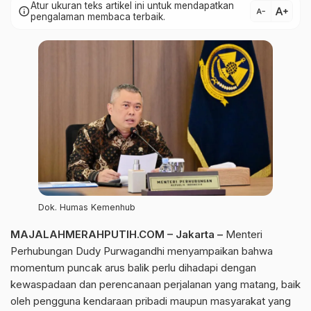
Atur ukuran teks artikel ini untuk mendapatkan
text_increase
info
text_decrease
pengalaman membaca terbaik.
Dok. Humas Kemenhub
MAJALAHMERAHPUTIH.COM – Jakarta –
Menteri
Perhubungan Dudy Purwagandhi menyampaikan bahwa
momentum puncak arus balik perlu dihadapi dengan
kewaspadaan dan perencanaan perjalanan yang matang, baik
oleh pengguna kendaraan pribadi maupun masyarakat yang