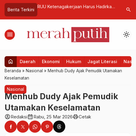
wa Perkuat
RUU Ketenagakerjaan Harus Hadirkan
Penurunan
search
Berita Terkini
Hadapi Tantangan
Hubungan Industrial yang Adil,
Peningkat
Harmonis, dan Transformatif
menu
light_mode
home
Daerah
Ekonomi
Hukum
Jagat Literasi
Nasio
Beranda
»
Nasional
»
Menhub Dudy Ajak Pemudik Utamakan
Keselamatan
Nasional
Menhub Dudy Ajak Pemudik
Utamakan Keselamatan
account_circle
calendar_month
print
Redaksi
Rabu, 25 Mar 2026
Cetak