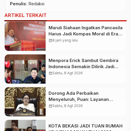
Penulis
: Redaksi
ARTIKEL TERKAIT
Maruli Siahaan Ingatkan Pancasila
Harus Jadi Kompas Moral di Era
Digital
calendar_month
8 jam yang lalu
Menpora Erick Sambut Gembira
Indonesia Semakin Dilirik Jadi
Destinasi Pramusim Favorit Klub-
calendar_month
Sabtu, 8 Agt 2026
Klub Sepak Bola Dunia
Dorong Ada Perbaikan
Menyeluruh, Puan: Layanan
Kesehatan Jangan Kehilangan
calendar_month
Sabtu, 8 Agt 2026
Empati
KOTA BEKASI JADI TUAN RUMAH