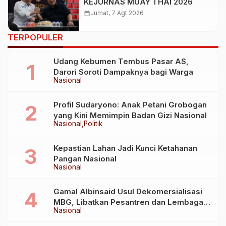
KEJURNAS MUAY THAI 2026
calendar_month
Jumat, 7 Agt 2026
TERPOPULER
Udang Kebumen Tembus Pasar AS,
Darori Soroti Dampaknya bagi Warga
Nasional
Profil Sudaryono: Anak Petani Grobogan
yang Kini Memimpin Badan Gizi Nasional
Nasional
Politik
Kepastian Lahan Jadi Kunci Ketahanan
Pangan Nasional
Nasional
Gamal Albinsaid Usul Dekomersialisasi
MBG, Libatkan Pesantren dan Lembaga
Nasional
Sosial