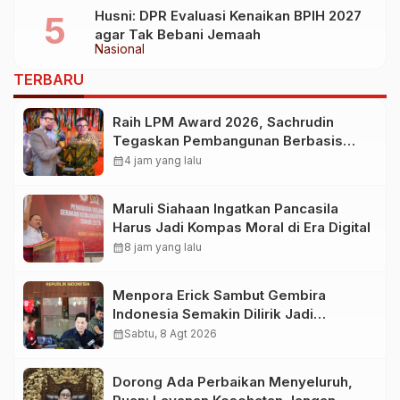
Husni: DPR Evaluasi Kenaikan BPIH 2027
agar Tak Bebani Jemaah
Nasional
TERBARU
Raih LPM Award 2026, Sachrudin
Tegaskan Pembangunan Berbasis
Kolaborasi Masyarakat
calendar_month
4 jam yang lalu
Maruli Siahaan Ingatkan Pancasila
Harus Jadi Kompas Moral di Era Digital
calendar_month
8 jam yang lalu
Menpora Erick Sambut Gembira
Indonesia Semakin Dilirik Jadi
Destinasi Pramusim Favorit Klub-Klub
calendar_month
Sabtu, 8 Agt 2026
Sepak Bola Dunia
Dorong Ada Perbaikan Menyeluruh,