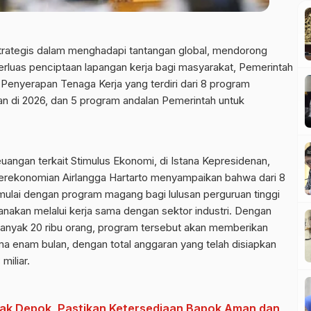
trategis dalam menghadapi tantangan global, mendorong
rluas penciptaan lapangan kerja bagi masyarakat, Pemerintah
enyerapan Tenaga Kerja yang terdiri dari 8 program
kan di 2026, dan 5 program andalan Pemerintah untuk
angan terkait Stimulus Ekonomi, di Istana Kepresidenan,
 Perekonomian Airlangga Hartarto menyampaikan bahwa dari 8
mulai dengan program magang bagi lulusan perguruan tinggi
anakan melalui kerja sama dengan sektor industri. Dengan
anyak 20 ribu orang, program tersebut akan memberikan
ma enam bulan, dengan total anggaran yang telah disiapkan
miliar.
ak Depok, Pastikan Ketersediaan Bapok Aman dan