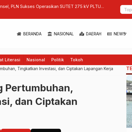
I Tegaskan Negara Hadir untuk Pemulihan Aceh Pascabencana
expand_more
BERANDA
NASIONAL
DAERAH
NEWS
t Literasi
Nasional
Politik
Tokoh
T
mbuhan, Tingkatkan Investasi, dan Ciptakan Lapangan Kerja
g Pertumbuhan,
si, dan Ciptakan