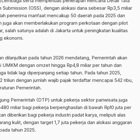
n/Lembaga serta memperluas penerapan Rencana Detail Tata
 Submission (OSS), dengan alokasi dana sebesar Rp3,5 miliar
lah penerima manfaat mencakup 50 daerah pada 2025 dan
ah juga akan memberlakukan program perkotaan dengan pilot
, salah satunya adalah di Jakarta untuk peningkatan kualitas
g ekonomi.
an dilanjutkan pada tahun 2026 mendatang, Pemerintah akan
i UMKM dengan omzet hingga Rp4,8 miliar per tahun dan
ga tidak lagi diperpanjang setiap tahun. Pada tahun 2025,
 triliun dengan jumlah wajib pajak terdaftar mencapai 542 ribu,
eraturan Pemerintah.
ggung Pemerintah (DTP) untuk pekerja sektor pariwisata juga
80 miliar bagi pekerja berpenghasilan di bawah Rp10 juta per
n diberikan bagi pekerja industri padat karya, meliputi alas
an barang kulit, dengan target 1,7 juta pekerja dan alokasi anggaran
 pada tahun 2025.