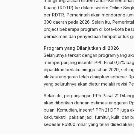
mengintegrasikan sistem antar-Kementeria
Ruang (RDTR) ke dalam sistem Online Single
per RDTR. Pemerintah akan mendorong jum
300 daerah pada 2026. Selain itu, Pemerint
project beberapa program di kota-kota besar
pemukiman dan penyediaan tempat untuk gi
Program yang Dilanjutkan di 2026
Selanjutnya terkait dengan program yang ak
memperpanjang insentif PPh Final 0,5% bag
dipastikan berlaku hingga tahun 2029, sehing
alokasi anggaran telah disiapkan sebesar Rp2
yang seluruhnya akan diatur melalui revisi P
Selain itu, perpanjangan PPh Pasal 21 Ditan
akan diberikan dengan estimasi anggaran Rp4
bulan. Kemudian, insentif PPh 21 DTP juga aka
kaki, tekstil, pakaian jadi, furnitur, kulit, d
sebesar Rp800 miliar yang telah disediakan