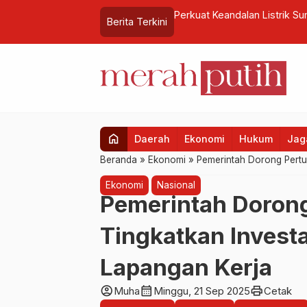
el, PLN Sukses Operasikan SUTET 275 kV PLTU
Pimpinan MPR R
Berita Terkini
home
Daerah
Ekonomi
Hukum
Jaga
Beranda
»
Ekonomi
»
Pemerintah Dorong Pertu
Ekonomi
Nasional
Pemerintah Doron
Tingkatkan Investa
Lapangan Kerja
account_circle
calendar_month
print
Muha
Minggu, 21 Sep 2025
Cetak