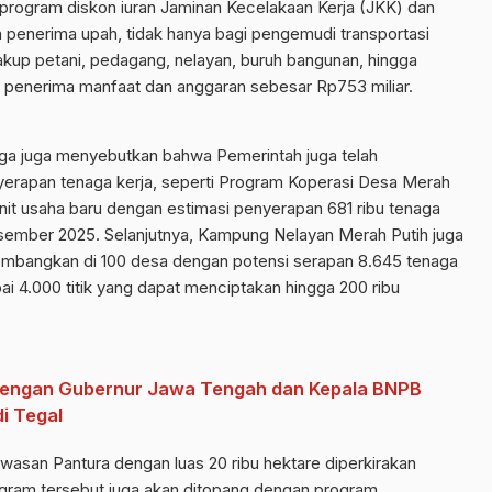
 program diskon iuran Jaminan Kecelakaan Kerja (JKK) dan
 penerima upah, tidak hanya bagi pengemudi transportasi
cakup petani, pedagang, nelayan, buruh bangunan, hingga
a penerima manfaat dan anggaran sebesar Rp753 miliar.
ga juga menyebutkan bahwa Pemerintah juga telah
rapan tenaga kerja, seperti Program Koperasi Desa Merah
nit usaha baru dengan estimasi penyerapan 681 ribu tenaga
Desember 2025. Selanjutnya, Kampung Nelayan Merah Putih juga
embangkan di 100 desa dengan potensi serapan 8.645 tenaga
ai 4.000 titik yang dapat menciptakan hingga 200 ribu
dengan Gubernur Jawa Tengah dan Kepala BNPB
i Tegal
kawasan Pantura dengan luas 20 ribu hektare diperkirakan
gram tersebut juga akan ditopang dengan program