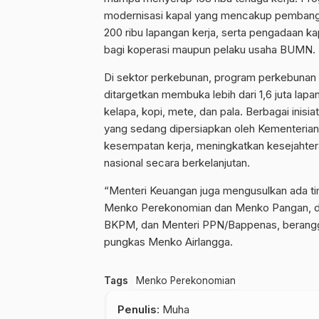
modernisasi kapal yang mencakup pembangu
200 ribu lapangan kerja, serta pengadaan k
bagi koperasi maupun pelaku usaha BUMN.
Di sektor perkebunan, program perkebunan r
ditargetkan membuka lebih dari 1,6 juta lapa
kelapa, kopi, mete, dan pala. Berbagai inisi
yang sedang dipersiapkan oleh Kementeri
kesempatan kerja, meningkatkan kesejahte
nasional secara berkelanjutan.
“Menteri Keuangan juga mengusulkan ada tim 
Menko Perekonomian dan Menko Pangan, den
BKPM, dan Menteri PPN/Bappenas, beranggo
pungkas Menko Airlangga.
Tags
Menko Perekonomian
Penulis
: Muha