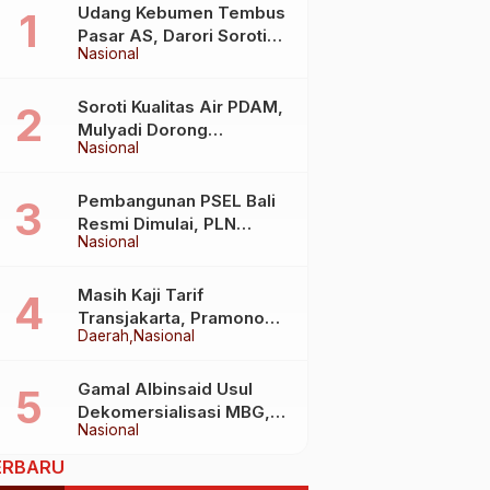
Udang Kebumen Tembus
Pasar AS, Darori Soroti
Nasional
Dampaknya bagi Warga
Soroti Kualitas Air PDAM,
Mulyadi Dorong
Nasional
Standardisasi Lewat RUU
Pengelolaan Air Minum
Pembangunan PSEL Bali
Resmi Dimulai, PLN
Nasional
Dukung Penuh
Transformasi Nasional
Pengelolaan Sampah Jadi
Masih Kaji Tarif
Energi Listrik
Transjakarta, Pramono
Daerah
Nasional
Pastikan Prioritaskan
Kepentingan Masyarakat
Gamal Albinsaid Usul
Dekomersialisasi MBG,
Nasional
Libatkan Pesantren dan
Lembaga Sosial
ERBARU