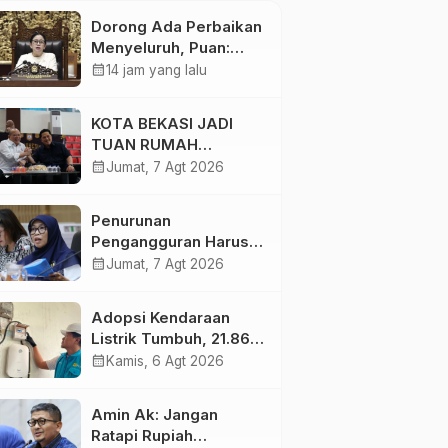
Dorong Ada Perbaikan
Menyeluruh, Puan:
Layanan Kesehatan
calendar_month
14 jam yang lalu
Jangan Kehilangan
Empati
KOTA BEKASI JADI
TUAN RUMAH
KEJURNAS MUAY THAI
calendar_month
Jumat, 7 Agt 2026
2026
Penurunan
Pengangguran Harus
Diikuti Peningkatan
calendar_month
Jumat, 7 Agt 2026
Kualitas Lapangan
Kerja
Adopsi Kendaraan
Listrik Tumbuh, 21.865
Pelanggan Baru
calendar_month
Kamis, 6 Agt 2026
Gunakan Home
Charging Services PLN
Amin Ak: Jangan
pada Semester I 2026
Ratapi Rupiah