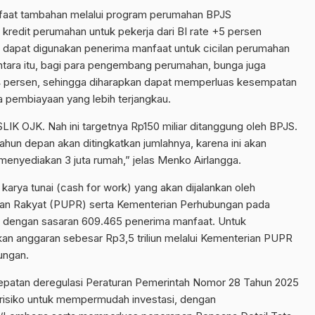
nfaat tambahan melalui program perumahan BPJS
redit perumahan untuk pekerja dari BI rate +5 persen
ut dapat digunakan penerima manfaat untuk cicilan perumahan
ara itu, bagi para pengembang perumahan, bunga juga
 +4 persen, sehingga diharapkan dapat memperluas kesempatan
 pembiayaan yang lebih terjangkau.
i SLIK OJK. Nah ini targetnya Rp150 miliar ditanggung oleh BPJS.
tahun depan akan ditingkatkan jumlahnya, karena ini akan
nyediakan 3 juta rumah,” jelas Menko Airlangga.
arya tunai (cash for work) yang akan dijalankan oleh
n Rakyat (PUPR) serta Kementerian Perhubungan pada
 dengan sasaran 609.465 penerima manfaat. Untuk
an anggaran sebesar Rp3,5 triliun melalui Kementerian PUPR
ungan.
epatan deregulasi Peraturan Pemerintah Nomor 28 Tahun 2025
 risiko untuk mempermudah investasi, dengan