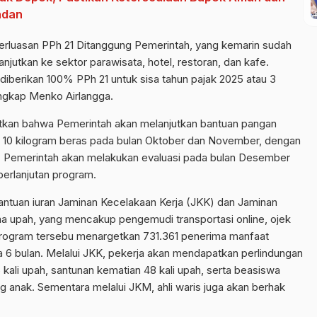
adan
erluasan PPh 21 Ditanggung Pemerintah, yang kemarin sudah
lanjutkan ke sektor parawisata, hotel, restoran, dan kafe.
 diberikan 100% PPh 21 untuk sisa tahun pajak 2025 atau 3
ungkap Menko Airlangga.
utkan bahwa Pemerintah akan melanjutkan bantuan pangan
 10 kilogram beras pada bulan Oktober dan November, dengan
un. Pemerintah akan melakukan evaluasi pada bulan Desember
berlanjutan program.
antuan iuran Jaminan Kecelakaan Kerja (JKK) dan Jaminan
a upah, yang mencakup pengemudi transportasi online, ojek
k. Program tersebu menargetkan 731.361 penerima manfaat
6 bulan. Melalui JKK, pekerja akan mendapatkan perlindungan
kali upah, santunan kematian 48 kali upah, serta beasiswa
g anak. Sementara melalui JKM, ahli waris juga akan berhak