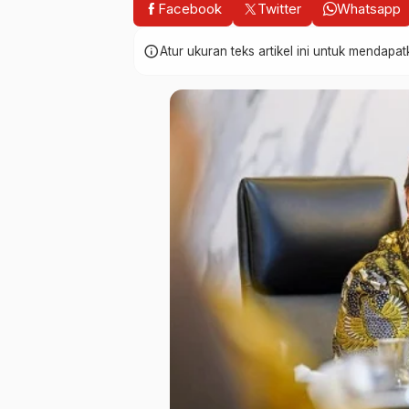
Facebook
Twitter
Whatsapp
info
Atur ukuran teks artikel ini untuk mendap