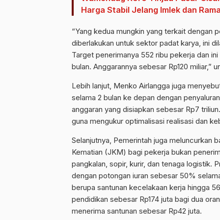
Harga Stabil Jelang Imlek dan Ram
“Yang kedua mungkin yang terkait dengan p
diberlakukan untuk sektor padat karya, ini di
Target penerimanya 552 ribu pekerja dan ini
bulan. Anggarannya sebesar Rp120 miliar,” 
Lebih lanjut, Menko Airlangga juga menyeb
selama 2 bulan ke depan dengan penyaluran
anggaran yang disiapkan sebesar Rp7 trili
guna mengukur optimalisasi realisasi dan ke
Selanjutnya, Pemerintah juga meluncurkan b
Kematian (JKM) bagi pekerja bukan penerim
pangkalan, sopir, kurir, dan tenaga logisti
dengan potongan iuran sebesar 50% selama 
berupa santunan kecelakaan kerja hingga 56 
pendidikan sebesar Rp174 juta bagi dua oran
menerima santunan sebesar Rp42 juta.