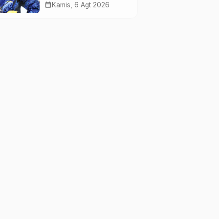
Melemah, Perkuat
calendar_month
Kamis, 6 Agt 2026
Sektor Produktif
Negara