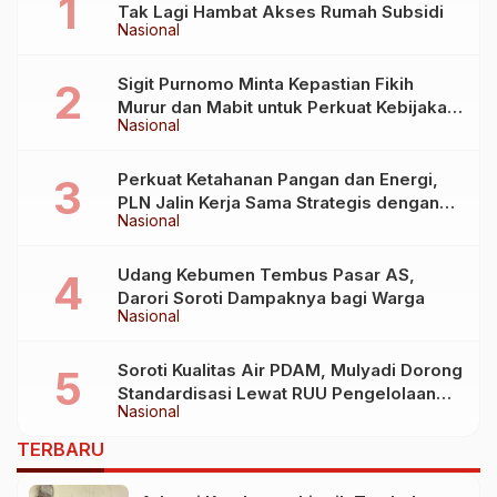
Tak Lagi Hambat Akses Rumah Subsidi
Nasional
Sigit Purnomo Minta Kepastian Fikih
Murur dan Mabit untuk Perkuat Kebijakan
Nasional
Haji
Perkuat Ketahanan Pangan dan Energi,
PLN Jalin Kerja Sama Strategis dengan
Nasional
Kementerian Kelautan dan Perikanan
Udang Kebumen Tembus Pasar AS,
Darori Soroti Dampaknya bagi Warga
Nasional
Soroti Kualitas Air PDAM, Mulyadi Dorong
Standardisasi Lewat RUU Pengelolaan
Nasional
Air Minum
TERBARU