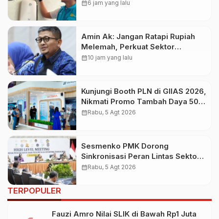
Gunakan Home Charging
calendar_month
6 jam yang lalu
Services PLN pada Semester I
2026
Amin Ak: Jangan Ratapi Rupiah
Melemah, Perkuat Sektor
Produktif Negara
calendar_month
10 jam yang lalu
Kunjungi Booth PLN di GIIAS 2026,
Nikmati Promo Tambah Daya 50
Persen
calendar_month
Rabu, 5 Agt 2026
Sesmenko PMK Dorong
Sinkronisasi Peran Lintas Sektor
Percepat Penurunan Stunting
calendar_month
Rabu, 5 Agt 2026
TERPOPULER
Fauzi Amro Nilai SLIK di Bawah Rp1 Juta