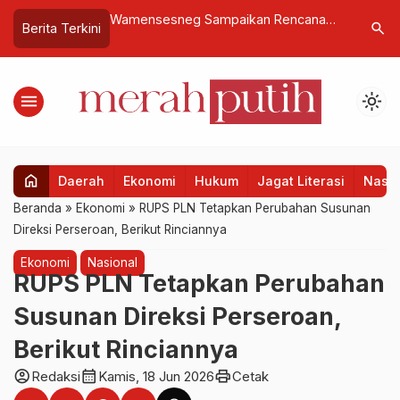
lisasi di Minahasa,
Wamensesneg Sampaikan Rencana
Langkah 
search
Berita Terkini
si Siap Kerja
Kerja dan RKP Kemensetneg Tahun
Kopdes M
Anggaran 2027 di DPR
menu
light_mode
home
Daerah
Ekonomi
Hukum
Jagat Literasi
Nasio
Beranda
»
Ekonomi
»
RUPS PLN Tetapkan Perubahan Susunan
Direksi Perseroan, Berikut Rinciannya
Ekonomi
Nasional
RUPS PLN Tetapkan Perubahan
Susunan Direksi Perseroan,
Berikut Rinciannya
account_circle
calendar_month
print
Redaksi
Kamis, 18 Jun 2026
Cetak