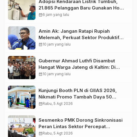
Adopsi Kendaraan Listrik Tumbuh,
21.865 Pelanggan Baru Gunakan Home
Charging Services PLN pada
calendar_month
6 jam yang lalu
Semester I 2026
Amin Ak: Jangan Ratapi Rupiah
Melemah, Perkuat Sektor Produktif
Negara
calendar_month
10 jam yang lalu
Gubernur Ahmad Luthfi Disambut
Hangat Warga Jateng di Kaltim: Di
Mana Bumi Dipijak, Di Situ Langit
calendar_month
10 jam yang lalu
Dijunjung
Kunjungi Booth PLN di GIIAS 2026,
Nikmati Promo Tambah Daya 50
Persen
calendar_month
Rabu, 5 Agt 2026
Sesmenko PMK Dorong Sinkronisasi
Peran Lintas Sektor Percepat
Penurunan Stunting
calendar_month
Rabu, 5 Agt 2026