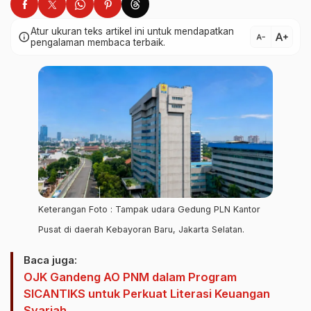
Atur ukuran teks artikel ini untuk mendapatkan
text_increase
info
text_decrease
pengalaman membaca terbaik.
Keterangan Foto : Tampak udara Gedung PLN Kantor
Pusat di daerah Kebayoran Baru, Jakarta Selatan.
Baca juga:
OJK Gandeng AO PNM dalam Program
SICANTIKS untuk Perkuat Literasi Keuangan
Syariah