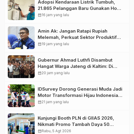
Adopsi Kendaraan Listrik Tumbuh,
21.865 Pelanggan Baru Gunakan Home
Charging Services PLN pada
calendar_month
16 jam yang lalu
Semester I 2026
Amin Ak: Jangan Ratapi Rupiah
Melemah, Perkuat Sektor Produktif
Negara
calendar_month
19 jam yang lalu
Gubernur Ahmad Luthfi Disambut
Hangat Warga Jateng di Kaltim: Di
Mana Bumi Dipijak, Di Situ Langit
calendar_month
20 jam yang lalu
Dijunjung
IDSurvey Dorong Generasi Muda Jadi
Motor Transformasi Hijau Indonesia
,Tanamkan Kesadaran Lingkungan
calendar_month
21 jam yang lalu
kepada 330 Siswa di Bidara Cina
Kunjungi Booth PLN di GIIAS 2026,
Nikmati Promo Tambah Daya 50
Persen
calendar_month
Rabu, 5 Agt 2026