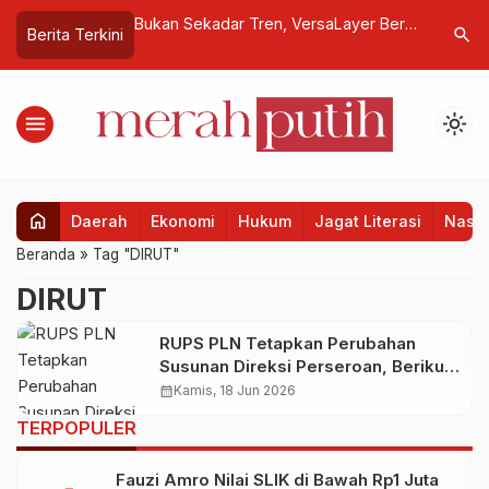
struksikan
Bukan Sekadar Tren, VersaLayer Beri
Pemerint
search
Berita Terkini
n Layak bagi
“Napas Kedua” untuk Limbah Denim
Domestik
Pertumbu
Penyelen
menu
light_mode
home
Daerah
Ekonomi
Hukum
Jagat Literasi
Nasio
Beranda
»
Tag "DIRUT"
DIRUT
RUPS PLN Tetapkan Perubahan
Susunan Direksi Perseroan, Berikut
Rinciannya
calendar_month
Kamis, 18 Jun 2026
TERPOPULER
Fauzi Amro Nilai SLIK di Bawah Rp1 Juta