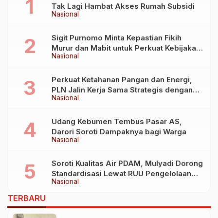
Tak Lagi Hambat Akses Rumah Subsidi
Nasional
Sigit Purnomo Minta Kepastian Fikih
Murur dan Mabit untuk Perkuat Kebijakan
Nasional
Haji
Perkuat Ketahanan Pangan dan Energi,
PLN Jalin Kerja Sama Strategis dengan
Nasional
Kementerian Kelautan dan Perikanan
Udang Kebumen Tembus Pasar AS,
Darori Soroti Dampaknya bagi Warga
Nasional
Soroti Kualitas Air PDAM, Mulyadi Dorong
Standardisasi Lewat RUU Pengelolaan
Nasional
Air Minum
TERBARU