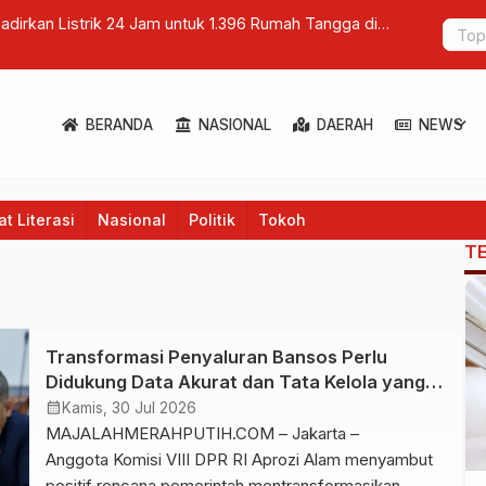
dirkan Listrik 24 Jam untuk 1.396 Rumah Tangga di
Kejar Kete
rat
Khusus dari
expand_more
BERANDA
NASIONAL
DAERAH
NEWS
t Literasi
Nasional
Politik
Tokoh
T
Transformasi Penyaluran Bansos Perlu
Didukung Data Akurat dan Tata Kelola yang
Kuat
calendar_month
Kamis, 30 Jul 2026
MAJALAHMERAHPUTIH.COM – Jakarta –
Anggota Komisi VIII DPR RI Aprozi Alam menyambut
positif rencana pemerintah mentransformasikan