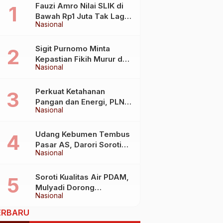
Fauzi Amro Nilai SLIK di
Bawah Rp1 Juta Tak Lagi
Nasional
Hambat Akses Rumah
Subsidi
Sigit Purnomo Minta
Kepastian Fikih Murur dan
Nasional
Mabit untuk Perkuat
Kebijakan Haji
Perkuat Ketahanan
Pangan dan Energi, PLN
Nasional
Jalin Kerja Sama Strategis
dengan Kementerian
Kelautan dan Perikanan
Udang Kebumen Tembus
Pasar AS, Darori Soroti
Nasional
Dampaknya bagi Warga
Soroti Kualitas Air PDAM,
Mulyadi Dorong
Nasional
Standardisasi Lewat RUU
Pengelolaan Air Minum
ERBARU