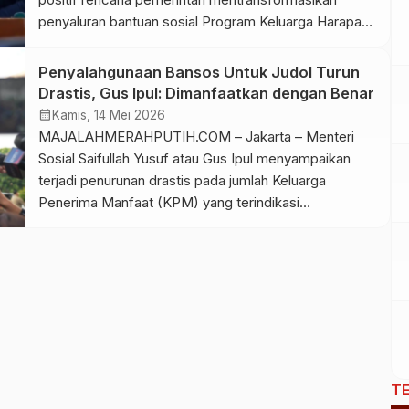
penyaluran bantuan sosial Program Keluarga Harapan
(PKH) dan Bantuan Pangan Non Tunai (BPNT)
melalui Koperasi Desa/Kelurahan Merah Putih
Penyalahgunaan Bansos Untuk Judol Turun
(KDMP). Menurutnya, kebijakan tersebut berpotensi
Drastis, Gus Ipul: Dimanfaatkan dengan Benar
mendekatkan layanan kepada masyarakat sekaligus
calendar_month
Kamis, 14 Mei 2026
memperkuat perekonomian desa, asalkan
MAJALAHMERAHPUTIH.COM – Jakarta – Menteri
pelaksanaannya memenuhi sejumlah prasyarat. Aprozi
Sosial Saifullah Yusuf atau Gus Ipul menyampaikan
menegaskan, perubahan mekanisme
terjadi penurunan drastis pada jumlah Keluarga
penyaluran bansos harus tetap berorientasi pada
Penerima Manfaat (KPM) yang terindikasi
tujuan utama, yakni
menyalahgunakan bantuan sosial untuk judi online atau
memastikan bantuan diterima masyarakat yang benar-
Judol. Sebanyak 75 KPM diberhentikan dari penerima
benar berhak secara mudah, cepat, tepat sasaran,
Bansos pada triwulan kedua 2026. Jumlah tersebut
[…]
jauh menurun dari triwulan pertama 2026, dengan lebih
dari 11 ribu KPM […]
T