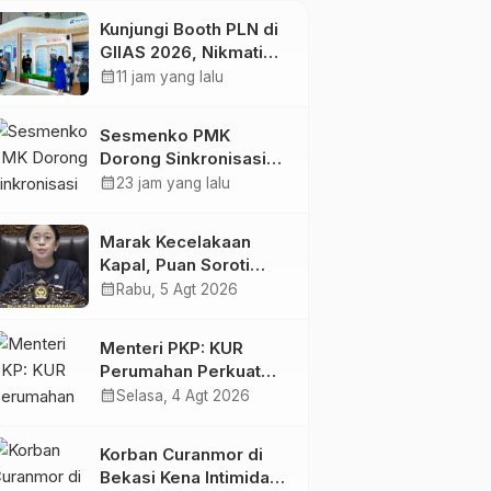
Kunjungi Booth PLN di
GIIAS 2026, Nikmati
Promo Tambah Daya
calendar_month
11 jam yang lalu
50 Persen
Sesmenko PMK
Dorong Sinkronisasi
Peran Lintas Sektor
calendar_month
23 jam yang lalu
Percepat Penurunan
Stunting
Marak Kecelakaan
Kapal, Puan Soroti
Minimnya Faktor
calendar_month
Rabu, 5 Agt 2026
Keamanan
Transportasi Laut
Menteri PKP: KUR
Perumahan Perkuat
Ekonomi Keluarga
calendar_month
Selasa, 4 Agt 2026
Korban Curanmor di
Bekasi Kena Intimidasi,