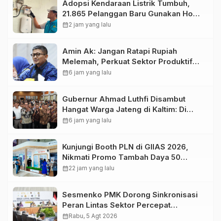
Adopsi Kendaraan Listrik Tumbuh,
21.865 Pelanggan Baru Gunakan Home
Charging Services PLN pada
calendar_month
2 jam yang lalu
Semester I 2026
Amin Ak: Jangan Ratapi Rupiah
Melemah, Perkuat Sektor Produktif
Negara
calendar_month
6 jam yang lalu
Gubernur Ahmad Luthfi Disambut
Hangat Warga Jateng di Kaltim: Di
Mana Bumi Dipijak, Di Situ Langit
calendar_month
6 jam yang lalu
Dijunjung
Kunjungi Booth PLN di GIIAS 2026,
Nikmati Promo Tambah Daya 50
Persen
calendar_month
22 jam yang lalu
Sesmenko PMK Dorong Sinkronisasi
Peran Lintas Sektor Percepat
Penurunan Stunting
calendar_month
Rabu, 5 Agt 2026