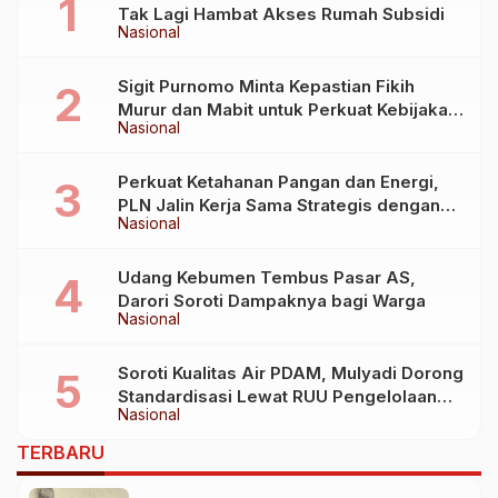
Tak Lagi Hambat Akses Rumah Subsidi
Nasional
Sigit Purnomo Minta Kepastian Fikih
Murur dan Mabit untuk Perkuat Kebijakan
Nasional
Haji
Perkuat Ketahanan Pangan dan Energi,
PLN Jalin Kerja Sama Strategis dengan
Nasional
Kementerian Kelautan dan Perikanan
Udang Kebumen Tembus Pasar AS,
Darori Soroti Dampaknya bagi Warga
Nasional
Soroti Kualitas Air PDAM, Mulyadi Dorong
Standardisasi Lewat RUU Pengelolaan
Nasional
Air Minum
TERBARU