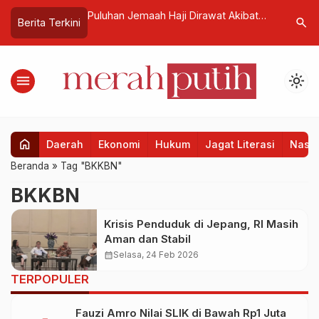
si di Bali, IPOC
Puluhan Jemaah Haji Dirawat Akibat
Kemenhub
search
Berita Terkini
tegis Global,
Gangguan Tulang dan Sendi
Perbaikan
n Peluang Industri
Keselama
menu
light_mode
home
Daerah
Ekonomi
Hukum
Jagat Literasi
Nasio
Beranda
»
Tag "BKKBN"
BKKBN
Krisis Penduduk di Jepang, RI Masih
Aman dan Stabil
calendar_month
Selasa, 24 Feb 2026
TERPOPULER
Fauzi Amro Nilai SLIK di Bawah Rp1 Juta