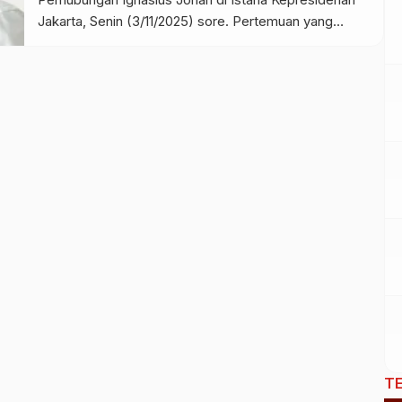
Jakarta, Senin (3/11/2025) sore. Pertemuan yang
berlangsung tertutup selama hampir dua jam ini
sempat dikaitkan publik dengan polemik Kereta Cepat
Jakarta–Bandung Whoosh yang tengah ramai
dibicarakan. Namun, seusai pertemuan, Jonan
membantah bahwa pembicaraan dengan Presiden
Prabowo membahas proyek kereta cepat tersebut.
[…]
T