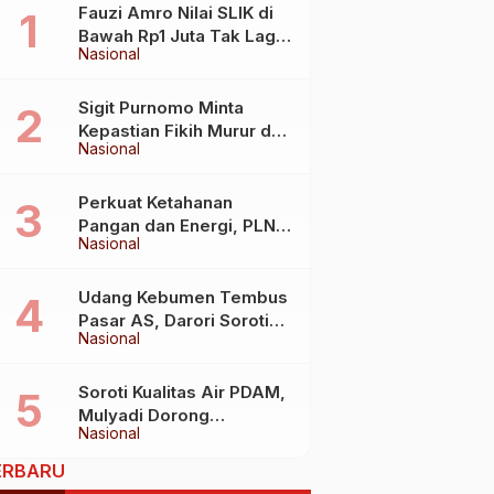
Fauzi Amro Nilai SLIK di
Bawah Rp1 Juta Tak Lagi
Nasional
Hambat Akses Rumah
Subsidi
Sigit Purnomo Minta
Kepastian Fikih Murur dan
Nasional
Mabit untuk Perkuat
Kebijakan Haji
Perkuat Ketahanan
Pangan dan Energi, PLN
Nasional
Jalin Kerja Sama Strategis
dengan Kementerian
Kelautan dan Perikanan
Udang Kebumen Tembus
Pasar AS, Darori Soroti
Nasional
Dampaknya bagi Warga
Soroti Kualitas Air PDAM,
Mulyadi Dorong
Nasional
Standardisasi Lewat RUU
Pengelolaan Air Minum
ERBARU