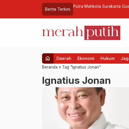
manat UUD 1945
Putra Mahkota Surakarta Gus
Berita Terkini
Hadapan Jenazah PB XIII
home
Daerah
Ekonomi
Hukum
Jaga
Beranda
»
Tag "Ignatius Jonan"
Ignatius Jonan