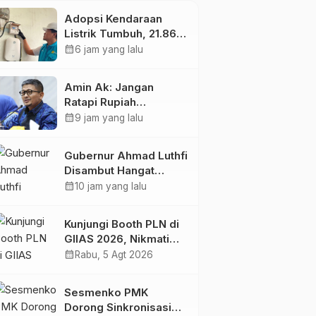
Adopsi Kendaraan
Listrik Tumbuh, 21.865
Pelanggan Baru
calendar_month
6 jam yang lalu
Gunakan Home
Charging Services PLN
Amin Ak: Jangan
pada Semester I 2026
Ratapi Rupiah
Melemah, Perkuat
calendar_month
9 jam yang lalu
Sektor Produktif
Negara
Gubernur Ahmad Luthfi
Disambut Hangat
Warga Jateng di
calendar_month
10 jam yang lalu
Kaltim: Di Mana Bumi
Dipijak, Di Situ Langit
Kunjungi Booth PLN di
Dijunjung
GIIAS 2026, Nikmati
Promo Tambah Daya
calendar_month
Rabu, 5 Agt 2026
50 Persen
Sesmenko PMK
Dorong Sinkronisasi