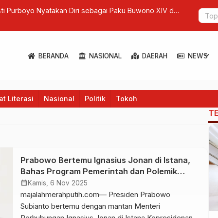
ti Purboyo Nyatakan Diri sebagai Paku Buwono XIV di
KONI Pusat
Kasus Duga
expand_more
BERANDA
NASIONAL
DAERAH
NEWS
t Literasi
Nasional
Politik
Tokoh
T
Prabowo Bertemu Ignasius Jonan di Istana,
Bahas Program Pemerintah dan Polemik
Kereta Cepat Whoosh
calendar_month
Kamis, 6 Nov 2025
majalahmerahputih.com— Presiden Prabowo
Subianto bertemu dengan mantan Menteri
Perhubungan Ignasius Jonan di Istana Kepresidenan