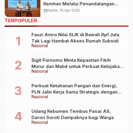
Kemhan Melalui Penandatangan
Nota Kesepahaman Mengenai Jasa
calendar_month
Kamis, 10 Apr 2025
Produk Keuangan
TERPOPULER
Fauzi Amro Nilai SLIK di Bawah Rp1 Juta
Tak Lagi Hambat Akses Rumah Subsidi
Nasional
Sigit Purnomo Minta Kepastian Fikih
Murur dan Mabit untuk Perkuat Kebijakan
Nasional
Haji
Perkuat Ketahanan Pangan dan Energi,
PLN Jalin Kerja Sama Strategis dengan
Nasional
Kementerian Kelautan dan Perikanan
Udang Kebumen Tembus Pasar AS,
Darori Soroti Dampaknya bagi Warga
Nasional