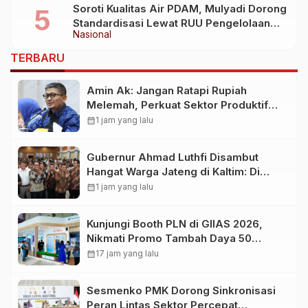
Soroti Kualitas Air PDAM, Mulyadi Dorong
Standardisasi Lewat RUU Pengelolaan
Nasional
Air Minum
TERBARU
Amin Ak: Jangan Ratapi Rupiah
Melemah, Perkuat Sektor Produktif
Negara
calendar_month
1 jam yang lalu
Gubernur Ahmad Luthfi Disambut
Hangat Warga Jateng di Kaltim: Di
Mana Bumi Dipijak, Di Situ Langit
calendar_month
1 jam yang lalu
Dijunjung
Kunjungi Booth PLN di GIIAS 2026,
Nikmati Promo Tambah Daya 50
Persen
calendar_month
17 jam yang lalu
Sesmenko PMK Dorong Sinkronisasi
Peran Lintas Sektor Percepat