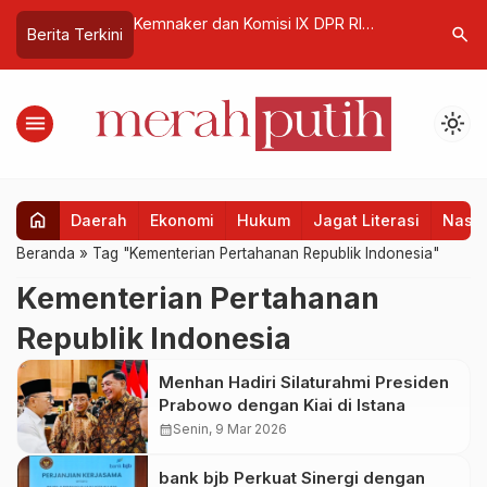
 VI DPR RI,
Kemnaker dan Komisi IX DPR RI
Sekretari
search
Berita Terkini
uat Tata Niaga
Sepakat Perkuat Kualitas MagangHub
2026 Lebi
l, Distribusi
2026
menu
light_mode
home
Daerah
Ekonomi
Hukum
Jagat Literasi
Nasio
Beranda
»
Tag "Kementerian Pertahanan Republik Indonesia"
Kementerian Pertahanan
Republik Indonesia
Menhan Hadiri Silaturahmi Presiden
Prabowo dengan Kiai di Istana
calendar_month
Senin, 9 Mar 2026
bank bjb Perkuat Sinergi dengan