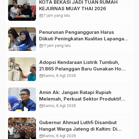
KOTA BEKASI JADI TUAN RUMAH
KEJURNAS MUAY THAI 2026
calendar_month
7 jam yang lalu
Penurunan Pengangguran Harus
Diikuti Peningkatan Kualitas Lapangan
Kerja
calendar_month
11 jam yang lalu
Adopsi Kendaraan Listrik Tumbuh,
21.865 Pelanggan Baru Gunakan Home
Charging Services PLN pada
calendar_month
Kamis, 6 Agt 2026
Semester I 2026
Amin Ak: Jangan Ratapi Rupiah
Melemah, Perkuat Sektor Produktif
Negara
calendar_month
Kamis, 6 Agt 2026
Gubernur Ahmad Luthfi Disambut
Hangat Warga Jateng di Kaltim: Di
Mana Bumi Dipijak, Di Situ Langit
calendar_month
Kamis, 6 Agt 2026