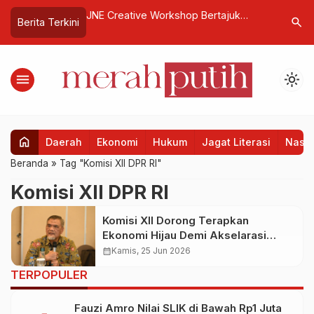
urahmi Presiden
JNE Creative Workshop Bertajuk
Semarak 
search
Berita Terkini
 di Istana
Inspirasi Tanpa Batas Digelar di UMSU
Kemenperi
Kasih Ra
menu
light_mode
home
Daerah
Ekonomi
Hukum
Jagat Literasi
Nasio
Beranda
»
Tag "Komisi XII DPR RI"
Komisi XII DPR RI
Komisi XII Dorong Terapkan
Ekonomi Hijau Demi Akselarasi
Reklamasi Pasca Tambang
calendar_month
Kamis, 25 Jun 2026
TERPOPULER
Fauzi Amro Nilai SLIK di Bawah Rp1 Juta