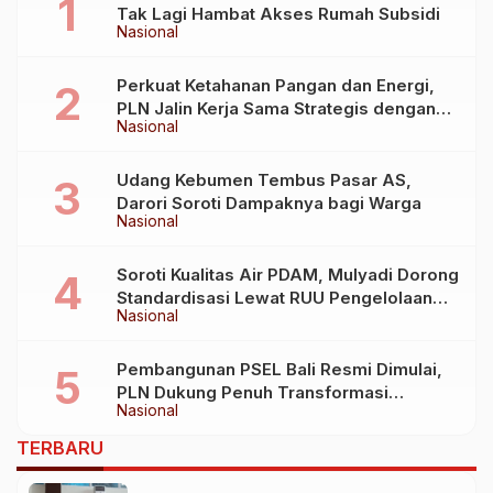
Tak Lagi Hambat Akses Rumah Subsidi
Nasional
Perkuat Ketahanan Pangan dan Energi,
PLN Jalin Kerja Sama Strategis dengan
Nasional
Kementerian Kelautan dan Perikanan
Udang Kebumen Tembus Pasar AS,
Darori Soroti Dampaknya bagi Warga
Nasional
Soroti Kualitas Air PDAM, Mulyadi Dorong
Standardisasi Lewat RUU Pengelolaan
Nasional
Air Minum
Pembangunan PSEL Bali Resmi Dimulai,
PLN Dukung Penuh Transformasi
Nasional
Nasional Pengelolaan Sampah Jadi
Energi Listrik
TERBARU