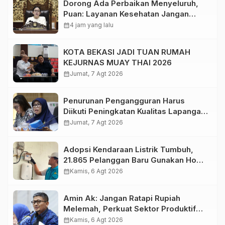
Dorong Ada Perbaikan Menyeluruh,
Puan: Layanan Kesehatan Jangan
Kehilangan Empati
calendar_month
4 jam yang lalu
KOTA BEKASI JADI TUAN RUMAH
KEJURNAS MUAY THAI 2026
calendar_month
Jumat, 7 Agt 2026
Penurunan Pengangguran Harus
Diikuti Peningkatan Kualitas Lapangan
Kerja
calendar_month
Jumat, 7 Agt 2026
Adopsi Kendaraan Listrik Tumbuh,
21.865 Pelanggan Baru Gunakan Home
Charging Services PLN pada
calendar_month
Kamis, 6 Agt 2026
Semester I 2026
Amin Ak: Jangan Ratapi Rupiah
Melemah, Perkuat Sektor Produktif
Negara
calendar_month
Kamis, 6 Agt 2026