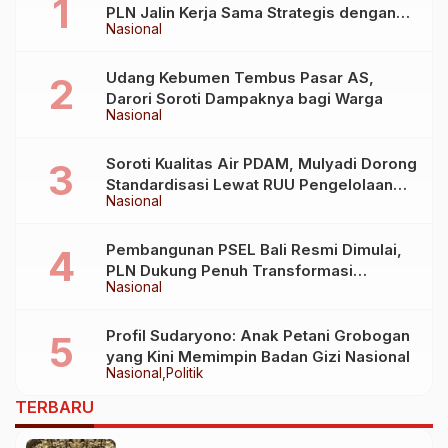
PLN Jalin Kerja Sama Strategis dengan
Nasional
Kementerian Kelautan dan Perikanan
Udang Kebumen Tembus Pasar AS,
Darori Soroti Dampaknya bagi Warga
Nasional
Soroti Kualitas Air PDAM, Mulyadi Dorong
Standardisasi Lewat RUU Pengelolaan
Nasional
Air Minum
Pembangunan PSEL Bali Resmi Dimulai,
PLN Dukung Penuh Transformasi
Nasional
Nasional Pengelolaan Sampah Jadi
Energi Listrik
Profil Sudaryono: Anak Petani Grobogan
yang Kini Memimpin Badan Gizi Nasional
Nasional
Politik
TERBARU