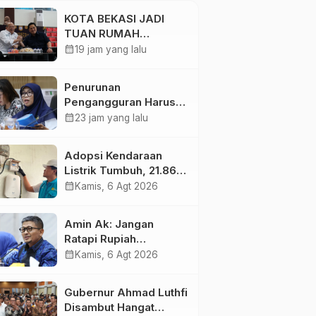
Energi Listrik
KOTA BEKASI JADI
TUAN RUMAH
KEJURNAS MUAY THAI
calendar_month
19 jam yang lalu
2026
Penurunan
Pengangguran Harus
Diikuti Peningkatan
calendar_month
23 jam yang lalu
Kualitas Lapangan
Kerja
Adopsi Kendaraan
Listrik Tumbuh, 21.865
Pelanggan Baru
calendar_month
Kamis, 6 Agt 2026
Gunakan Home
Charging Services PLN
Amin Ak: Jangan
pada Semester I 2026
Ratapi Rupiah
Melemah, Perkuat
calendar_month
Kamis, 6 Agt 2026
Sektor Produktif
Negara
Gubernur Ahmad Luthfi
Disambut Hangat