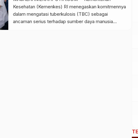
Kesehatan (Kemenkes) RI menegaskan komitmennya
dalam mengatasi tuberkulosis (TBC) sebagai
ancaman serius terhadap sumber daya manusia
Indonesia. Melalui program Gerakan Bersama
Kelurahan Siaga TBC, upaya kolaboratif lintas sektor
terus diperkuat. Salah satu bentuk implementasinya
digelar di Kelurahan Jurumudi, Kecamatan Benda, Kota
Tangerang, dengan tema “BerSAMA Membangun
Kota, Bebas dari TBC”, pada Rabu (18/6). […]
T