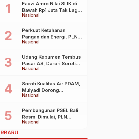
Fauzi Amro Nilai SLIK di
Bawah Rp1 Juta Tak Lagi
Nasional
Hambat Akses Rumah
Subsidi
Perkuat Ketahanan
Pangan dan Energi, PLN
Nasional
Jalin Kerja Sama Strategis
dengan Kementerian
Kelautan dan Perikanan
Udang Kebumen Tembus
Pasar AS, Darori Soroti
Nasional
Dampaknya bagi Warga
Soroti Kualitas Air PDAM,
Mulyadi Dorong
Nasional
Standardisasi Lewat RUU
Pengelolaan Air Minum
Pembangunan PSEL Bali
Resmi Dimulai, PLN
Nasional
Dukung Penuh
Transformasi Nasional
ERBARU
Pengelolaan Sampah Jadi