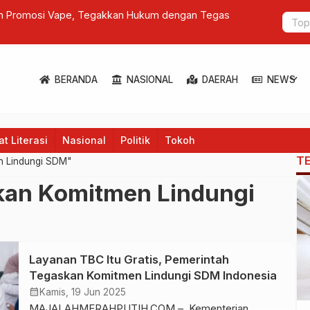
am Promosi Vape, Tegakkan Hukum dengan Tegas
Ratu Maxim
Di Indonesi
expand_more
BERANDA
NASIONAL
DAERAH
NEWS
t Literasi
Nasional
Politik
Tokoh
T
n Lindungi SDM"
kan Komitmen Lindungi
Layanan TBC Itu Gratis, Pemerintah
Tegaskan Komitmen Lindungi SDM Indonesia
calendar_month
Kamis, 19 Jun 2025
MAJALAHMERAHPUTIH.COM – Kementerian