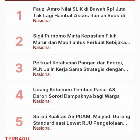
Fauzi Amro Nilai SLIK di Bawah Rp1 Juta
Tak Lagi Hambat Akses Rumah Subsidi
Nasional
Sigit Purnomo Minta Kepastian Fikih
Murur dan Mabit untuk Perkuat Kebijakan
Nasional
Haji
Perkuat Ketahanan Pangan dan Energi,
PLN Jalin Kerja Sama Strategis dengan
Nasional
Kementerian Kelautan dan Perikanan
Udang Kebumen Tembus Pasar AS,
Darori Soroti Dampaknya bagi Warga
Nasional
Soroti Kualitas Air PDAM, Mulyadi Dorong
Standardisasi Lewat RUU Pengelolaan
Nasional
Air Minum
TERBARU