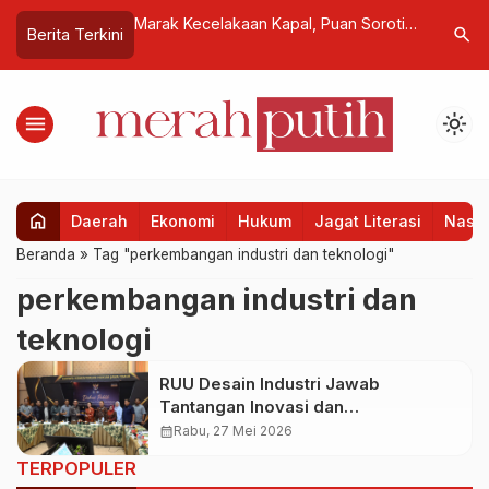
mi Djelantik :
Marak Kecelakaan Kapal, Puan Soroti
Presiden
search
Berita Terkini
li di Senayan
Minimnya Faktor Keamanan
Pembentuk
Transportasi Laut
Financial
Saing Inv
menu
light_mode
home
Daerah
Ekonomi
Hukum
Jagat Literasi
Nasio
Beranda
»
Tag "perkembangan industri dan teknologi"
perkembangan industri dan
teknologi
RUU Desain Industri Jawab
Tantangan Inovasi dan
Perkembangan Teknologi
calendar_month
Rabu, 27 Mei 2026
TERPOPULER