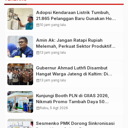
Adopsi Kendaraan Listrik Tumbuh,
21.865 Pelanggan Baru Gunakan Home
Charging Services PLN pada
calendar_month
10 jam yang lalu
Semester I 2026
Amin Ak: Jangan Ratapi Rupiah
Melemah, Perkuat Sektor Produktif
Negara
calendar_month
13 jam yang lalu
Gubernur Ahmad Luthfi Disambut
Hangat Warga Jateng di Kaltim: Di
Mana Bumi Dipijak, Di Situ Langit
calendar_month
13 jam yang lalu
Dijunjung
Kunjungi Booth PLN di GIIAS 2026,
Nikmati Promo Tambah Daya 50
Persen
calendar_month
Rabu, 5 Agt 2026
Sesmenko PMK Dorong Sinkronisasi