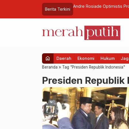
 TPU Kodin Jogotami
Andre Rosiade Optimistis Pr
Berita Terkini
home
Daerah
Ekonomi
Hukum
Jaga
Beranda
»
Tag "Presiden Republik Indonesia"
Presiden Republik 