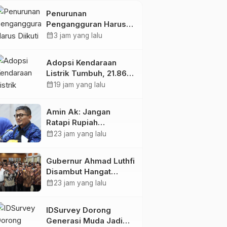
Energi Listrik
Penurunan
Pengangguran Harus
Diikuti Peningkatan
calendar_month
3 jam yang lalu
Kualitas Lapangan
Kerja
Adopsi Kendaraan
Listrik Tumbuh, 21.865
Pelanggan Baru
calendar_month
19 jam yang lalu
Gunakan Home
Charging Services PLN
Amin Ak: Jangan
pada Semester I 2026
Ratapi Rupiah
Melemah, Perkuat
calendar_month
23 jam yang lalu
Sektor Produktif
Negara
Gubernur Ahmad Luthfi
Disambut Hangat
Warga Jateng di
calendar_month
23 jam yang lalu
Kaltim: Di Mana Bumi
Dipijak, Di Situ Langit
IDSurvey Dorong
Dijunjung
Generasi Muda Jadi