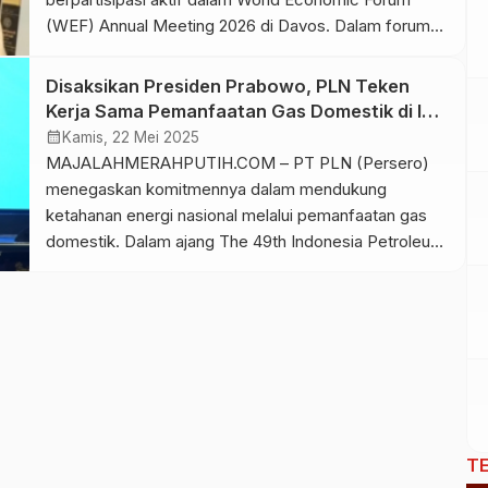
(WEF) Annual Meeting 2026 di Davos. Dalam forum
tersebut, Presiden akan menyampaikan pidato kunci
mengenai konsep pemikirannya di bidang ekonomi
Disaksikan Presiden Prabowo, PLN Teken
serta capaian konkret pemerintah selama satu tahun
Kerja Sama Pemanfaatan Gas Domestik di IPA
terakhir. Presiden Prabowo Subianto tiba di Bandar
Convex 2025
calendar_month
Kamis, 22 Mei 2025
Udara Internasional Zurich, Swiss, pada […]
MAJALAHMERAHPUTIH.COM – PT PLN (Persero)
menegaskan komitmennya dalam mendukung
ketahanan energi nasional melalui pemanfaatan gas
domestik. Dalam ajang The 49th Indonesia Petroleum
Association Convention and Exhibition (IPA Convex)
2025 di ICE BSD, Tangerang, PLN Group
menandatangani 5 (lima) kerja sama strategis
bersama para pelaku industri minyak dan gas (Migas)
baik nasional mau pun internasional. Presiden Republik
[…]
T