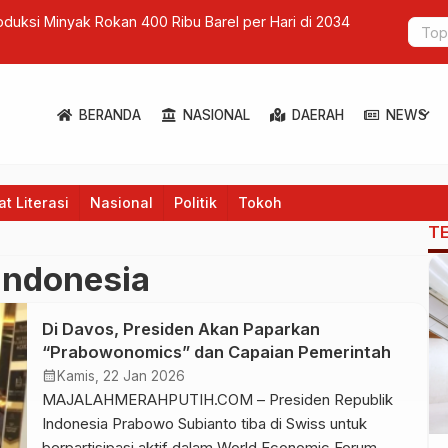
oduksi Minyak Rokan 400 Ribu Barel per Hari di 2034
Menhut Raja
expand_more
BERANDA
NASIONAL
DAERAH
NEWS
t Literasi
Nasional
Politik
Tokoh
T
Indonesia
Di Davos, Presiden Akan Paparkan
“Prabowonomics” dan Capaian Pemerintah
calendar_month
Kamis, 22 Jan 2026
MAJALAHMERAHPUTIH.COM – Presiden Republik
Indonesia Prabowo Subianto tiba di Swiss untuk
berpartisipasi aktif dalam World Economic Forum