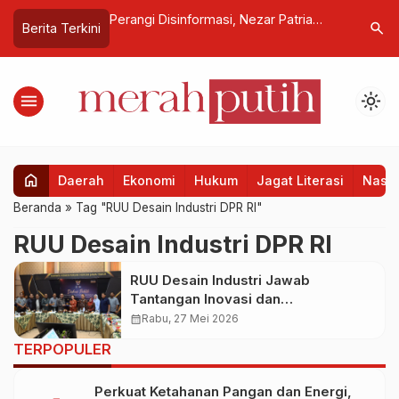
r Sulap 10 Ton
Perangi Disinformasi, Nezar Patria
Angkutan
search
Berita Terkini
 Harapan Baru
Ajak Media Jadi Pilar Jurnalisme
Terkenda
Berkualitas
Umum Har
Orang
menu
light_mode
home
Daerah
Ekonomi
Hukum
Jagat Literasi
Nasio
Beranda
»
Tag "RUU Desain Industri DPR RI"
RUU Desain Industri DPR RI
RUU Desain Industri Jawab
Tantangan Inovasi dan
Perkembangan Teknologi
calendar_month
Rabu, 27 Mei 2026
TERPOPULER
Perkuat Ketahanan Pangan dan Energi,