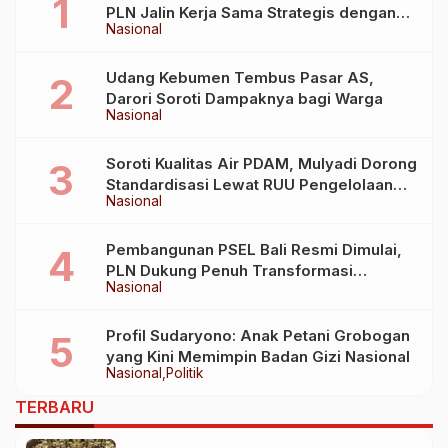
PLN Jalin Kerja Sama Strategis dengan
Nasional
Kementerian Kelautan dan Perikanan
Udang Kebumen Tembus Pasar AS,
Darori Soroti Dampaknya bagi Warga
Nasional
Soroti Kualitas Air PDAM, Mulyadi Dorong
Standardisasi Lewat RUU Pengelolaan
Nasional
Air Minum
Pembangunan PSEL Bali Resmi Dimulai,
PLN Dukung Penuh Transformasi
Nasional
Nasional Pengelolaan Sampah Jadi
Energi Listrik
Profil Sudaryono: Anak Petani Grobogan
yang Kini Memimpin Badan Gizi Nasional
Nasional
Politik
TERBARU