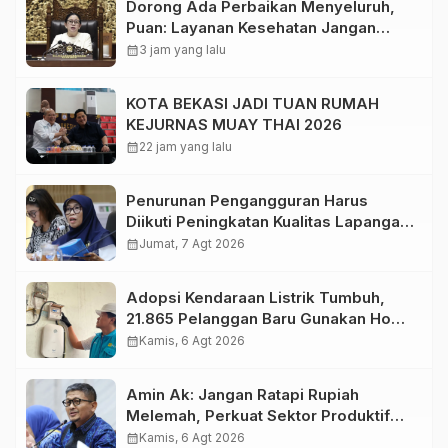
Dorong Ada Perbaikan Menyeluruh,
Puan: Layanan Kesehatan Jangan
Kehilangan Empati
calendar_month
3 jam yang lalu
KOTA BEKASI JADI TUAN RUMAH
KEJURNAS MUAY THAI 2026
calendar_month
22 jam yang lalu
Penurunan Pengangguran Harus
Diikuti Peningkatan Kualitas Lapangan
Kerja
calendar_month
Jumat, 7 Agt 2026
Adopsi Kendaraan Listrik Tumbuh,
21.865 Pelanggan Baru Gunakan Home
Charging Services PLN pada
calendar_month
Kamis, 6 Agt 2026
Semester I 2026
Amin Ak: Jangan Ratapi Rupiah
Melemah, Perkuat Sektor Produktif
Negara
calendar_month
Kamis, 6 Agt 2026