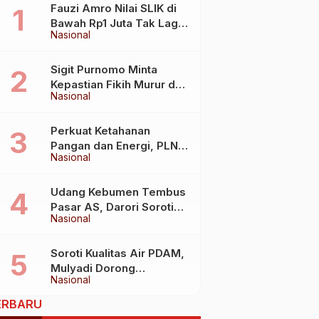
Fauzi Amro Nilai SLIK di
Bawah Rp1 Juta Tak Lagi
Nasional
Hambat Akses Rumah
Subsidi
Sigit Purnomo Minta
Kepastian Fikih Murur dan
Nasional
Mabit untuk Perkuat
Kebijakan Haji
Perkuat Ketahanan
Pangan dan Energi, PLN
Nasional
Jalin Kerja Sama Strategis
dengan Kementerian
Kelautan dan Perikanan
Udang Kebumen Tembus
Pasar AS, Darori Soroti
Nasional
Dampaknya bagi Warga
Soroti Kualitas Air PDAM,
Mulyadi Dorong
Nasional
Standardisasi Lewat RUU
Pengelolaan Air Minum
ERBARU