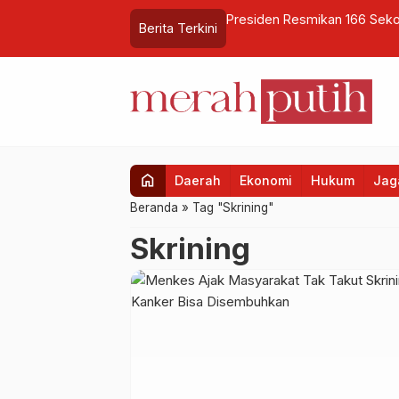
Tetap Tebar Kebaikan Selama
Presiden Resmikan 166 Seko
Berita Terkini
Konektivitas Digital
home
Daerah
Ekonomi
Hukum
Jaga
Beranda
»
Tag "Skrining"
Skrining