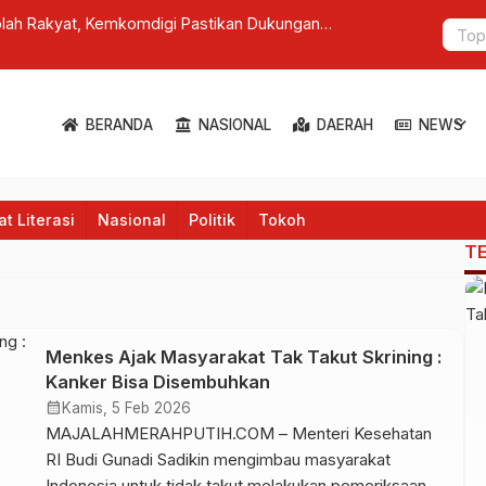
lah Rakyat, Kemkomdigi Pastikan Dukungan
Pj Gubernur
Prosedur U
expand_more
BERANDA
NASIONAL
DAERAH
NEWS
t Literasi
Nasional
Politik
Tokoh
T
Menkes Ajak Masyarakat Tak Takut Skrining :
Kanker Bisa Disembuhkan
calendar_month
Kamis, 5 Feb 2026
MAJALAHMERAHPUTIH.COM – Menteri Kesehatan
RI Budi Gunadi Sadikin mengimbau masyarakat
Indonesia untuk tidak takut melakukan pemeriksaan