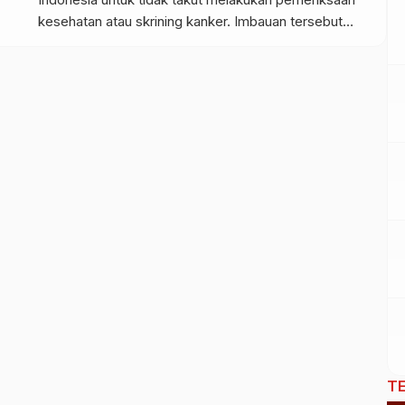
kesehatan atau skrining kanker. Imbauan tersebut
disampaikan dalam peringatan Hari Kanker Sedunia
yang digelar oleh RS Kanker Dharmais. Menteri
Kesehatan menegaskan bahwa seiring kemajuan
teknologi medis, kanker bukan lagi penyakit yang
tidak dapat diobati. “Kanker sekarang itu bisa
disembuhkan. _Cancer […]
T