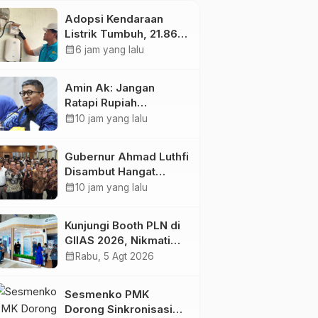
Adopsi Kendaraan
Listrik Tumbuh, 21.865
Pelanggan Baru
calendar_month
6 jam yang lalu
Gunakan Home
Charging Services PLN
Amin Ak: Jangan
pada Semester I 2026
Ratapi Rupiah
Melemah, Perkuat
calendar_month
10 jam yang lalu
Sektor Produktif
Negara
Gubernur Ahmad Luthfi
Disambut Hangat
Warga Jateng di
calendar_month
10 jam yang lalu
Kaltim: Di Mana Bumi
Dipijak, Di Situ Langit
Kunjungi Booth PLN di
Dijunjung
GIIAS 2026, Nikmati
Promo Tambah Daya
calendar_month
Rabu, 5 Agt 2026
50 Persen
Sesmenko PMK
Dorong Sinkronisasi