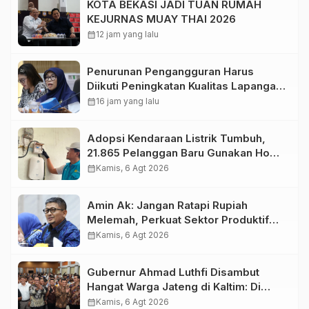
KOTA BEKASI JADI TUAN RUMAH
KEJURNAS MUAY THAI 2026
calendar_month
12 jam yang lalu
Penurunan Pengangguran Harus
Diikuti Peningkatan Kualitas Lapangan
Kerja
calendar_month
16 jam yang lalu
Adopsi Kendaraan Listrik Tumbuh,
21.865 Pelanggan Baru Gunakan Home
Charging Services PLN pada
calendar_month
Kamis, 6 Agt 2026
Semester I 2026
Amin Ak: Jangan Ratapi Rupiah
Melemah, Perkuat Sektor Produktif
Negara
calendar_month
Kamis, 6 Agt 2026
Gubernur Ahmad Luthfi Disambut
Hangat Warga Jateng di Kaltim: Di
Mana Bumi Dipijak, Di Situ Langit
calendar_month
Kamis, 6 Agt 2026