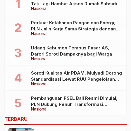
Tak Lagi Hambat Akses Rumah Subsidi
Nasional
Perkuat Ketahanan Pangan dan Energi,
PLN Jalin Kerja Sama Strategis dengan
Nasional
Kementerian Kelautan dan Perikanan
Udang Kebumen Tembus Pasar AS,
Darori Soroti Dampaknya bagi Warga
Nasional
Soroti Kualitas Air PDAM, Mulyadi Dorong
Standardisasi Lewat RUU Pengelolaan
Nasional
Air Minum
Pembangunan PSEL Bali Resmi Dimulai,
PLN Dukung Penuh Transformasi
Nasional
Nasional Pengelolaan Sampah Jadi
Energi Listrik
TERBARU