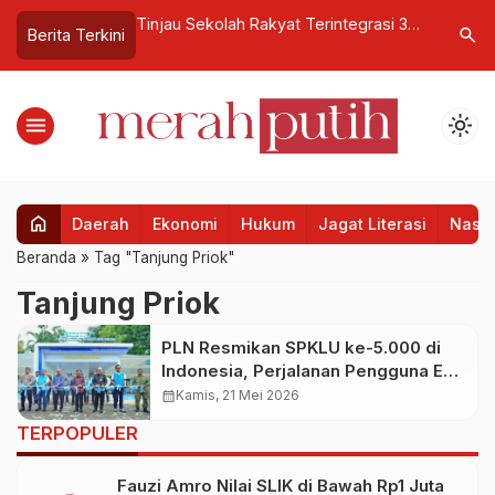
Global, Menkes
Tinjau Sekolah Rakyat Terintegrasi 35
Bio Farma
search
Berita Terkini
ransformasi RS
Bandar Lampung, Wapres Tekankan
untuk 300
Semangat Belajar
Bandung
menu
light_mode
home
Daerah
Ekonomi
Hukum
Jagat Literasi
Nasio
Beranda
»
Tag "Tanjung Priok"
Tanjung Priok
PLN Resmikan SPKLU ke-5.000 di
Indonesia, Perjalanan Pengguna EV
Kini Makin Mudah dan Nyaman
calendar_month
Kamis, 21 Mei 2026
TERPOPULER
Fauzi Amro Nilai SLIK di Bawah Rp1 Juta