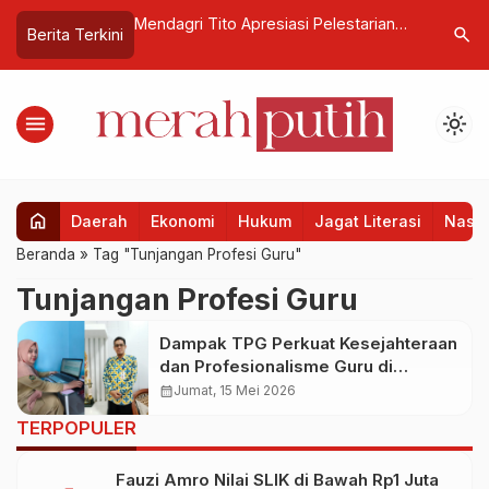
api Rupiah
Mendagri Tito Apresiasi Pelestarian
BPVP Te
search
Berita Terkini
ktor Produktif
Desa Adat Matabesi, Dorong Jadi
KETERAM
Warisan Budaya dan Destinasi Wisata
EKONOMI
menu
light_mode
home
Daerah
Ekonomi
Hukum
Jagat Literasi
Nasio
Beranda
»
Tag "Tunjangan Profesi Guru"
Tunjangan Profesi Guru
Dampak TPG Perkuat Kesejahteraan
dan Profesionalisme Guru di
Yogyakarta
calendar_month
Jumat, 15 Mei 2026
TERPOPULER
Fauzi Amro Nilai SLIK di Bawah Rp1 Juta