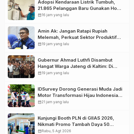
Adopsi Kendaraan Listrik Tumbuh,
21.865 Pelanggan Baru Gunakan Home
Charging Services PLN pada
calendar_month
16 jam yang lalu
Semester I 2026
Amin Ak: Jangan Ratapi Rupiah
Melemah, Perkuat Sektor Produktif
Negara
calendar_month
19 jam yang lalu
Gubernur Ahmad Luthfi Disambut
Hangat Warga Jateng di Kaltim: Di
Mana Bumi Dipijak, Di Situ Langit
calendar_month
19 jam yang lalu
Dijunjung
IDSurvey Dorong Generasi Muda Jadi
Motor Transformasi Hijau Indonesia
,Tanamkan Kesadaran Lingkungan
calendar_month
21 jam yang lalu
kepada 330 Siswa di Bidara Cina
Kunjungi Booth PLN di GIIAS 2026,
Nikmati Promo Tambah Daya 50
Persen
calendar_month
Rabu, 5 Agt 2026