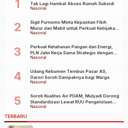
Tak Lagi Hambat Akses Rumah Subsidi
Nasional
Sigit Purnomo Minta Kepastian Fikih
Murur dan Mabit untuk Perkuat Kebijakan
Nasional
Haji
Perkuat Ketahanan Pangan dan Energi,
PLN Jalin Kerja Sama Strategis dengan
Nasional
Kementerian Kelautan dan Perikanan
Udang Kebumen Tembus Pasar AS,
Darori Soroti Dampaknya bagi Warga
Nasional
Soroti Kualitas Air PDAM, Mulyadi Dorong
Standardisasi Lewat RUU Pengelolaan
Nasional
Air Minum
TERBARU