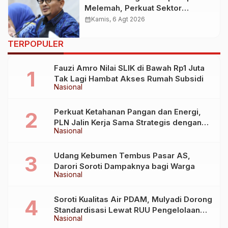
Melemah, Perkuat Sektor
Produktif Negara
calendar_month
Kamis, 6 Agt 2026
TERPOPULER
Fauzi Amro Nilai SLIK di Bawah Rp1 Juta
Tak Lagi Hambat Akses Rumah Subsidi
Nasional
Perkuat Ketahanan Pangan dan Energi,
PLN Jalin Kerja Sama Strategis dengan
Nasional
Kementerian Kelautan dan Perikanan
Udang Kebumen Tembus Pasar AS,
Darori Soroti Dampaknya bagi Warga
Nasional
Soroti Kualitas Air PDAM, Mulyadi Dorong
Standardisasi Lewat RUU Pengelolaan
Nasional
Air Minum