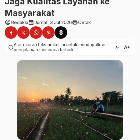
Jaga Kualitas Layanan ke
Masyarakat
account_circle
calendar_month
print
Redaksi
Jumat, 3 Jul 2026
Cetak
Atur ukuran teks artikel ini untuk mendapatkan
text_increase
info
text_decrease
pengalaman membaca terbaik.