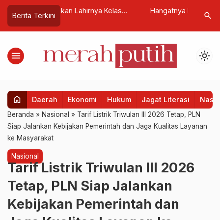
nya Kelas
Hangatnya Lebaran di Istana, Presiden
Wujudkan
search
Berita Terkini
…
at Sekolah
Prabowo Sapa Ribuan Warga dalam
Telaah Ta
Gelar Griya 1447 H
menu
light_mode
home
Daerah
Ekonomi
Hukum
Jagat Literasi
Nasio
Beranda
»
Nasional
»
Tarif Listrik Triwulan III 2026 Tetap, PLN
Siap Jalankan Kebijakan Pemerintah dan Jaga Kualitas Layanan
ke Masyarakat
Nasional
Tarif Listrik Triwulan III 2026
Tetap, PLN Siap Jalankan
Kebijakan Pemerintah dan