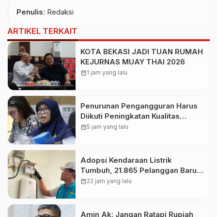
Penulis
: Redaksi
ARTIKEL TERKAIT
KOTA BEKASI JADI TUAN RUMAH
KEJURNAS MUAY THAI 2026
calendar_month
1 jam yang lalu
Penurunan Pengangguran Harus
Diikuti Peningkatan Kualitas
Lapangan Kerja
calendar_month
5 jam yang lalu
Adopsi Kendaraan Listrik
Tumbuh, 21.865 Pelanggan Baru
Gunakan Home Charging
calendar_month
22 jam yang lalu
Services PLN pada Semester I
2026
Amin Ak: Jangan Ratapi Rupiah