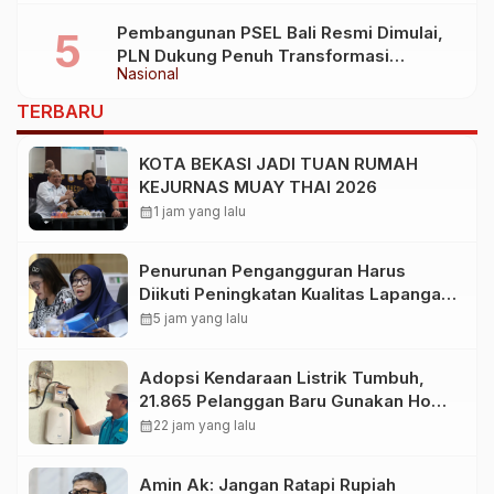
Pembangunan PSEL Bali Resmi Dimulai,
PLN Dukung Penuh Transformasi
Nasional
Nasional Pengelolaan Sampah Jadi
Energi Listrik
TERBARU
KOTA BEKASI JADI TUAN RUMAH
KEJURNAS MUAY THAI 2026
calendar_month
1 jam yang lalu
Penurunan Pengangguran Harus
Diikuti Peningkatan Kualitas Lapangan
Kerja
calendar_month
5 jam yang lalu
Adopsi Kendaraan Listrik Tumbuh,
21.865 Pelanggan Baru Gunakan Home
Charging Services PLN pada
calendar_month
22 jam yang lalu
Semester I 2026
Amin Ak: Jangan Ratapi Rupiah