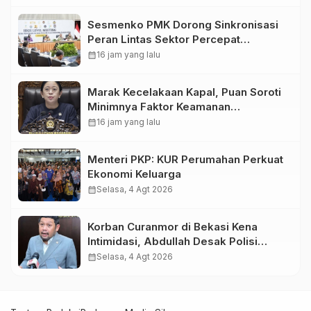
Sesmenko PMK Dorong Sinkronisasi
Peran Lintas Sektor Percepat
Penurunan Stunting
calendar_month
16 jam yang lalu
Marak Kecelakaan Kapal, Puan Soroti
Minimnya Faktor Keamanan
Transportasi Laut
calendar_month
16 jam yang lalu
Menteri PKP: KUR Perumahan Perkuat
Ekonomi Keluarga
calendar_month
Selasa, 4 Agt 2026
Korban Curanmor di Bekasi Kena
Intimidasi, Abdullah Desak Polisi
Bongkar Dugaan Sindikat
calendar_month
Selasa, 4 Agt 2026