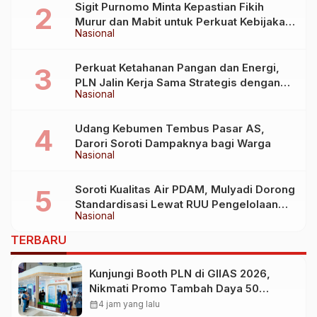
Sigit Purnomo Minta Kepastian Fikih
Murur dan Mabit untuk Perkuat Kebijakan
Nasional
Haji
Perkuat Ketahanan Pangan dan Energi,
PLN Jalin Kerja Sama Strategis dengan
Nasional
Kementerian Kelautan dan Perikanan
Udang Kebumen Tembus Pasar AS,
Darori Soroti Dampaknya bagi Warga
Nasional
Soroti Kualitas Air PDAM, Mulyadi Dorong
Standardisasi Lewat RUU Pengelolaan
Nasional
Air Minum
TERBARU
Kunjungi Booth PLN di GIIAS 2026,
Nikmati Promo Tambah Daya 50
Persen
calendar_month
4 jam yang lalu