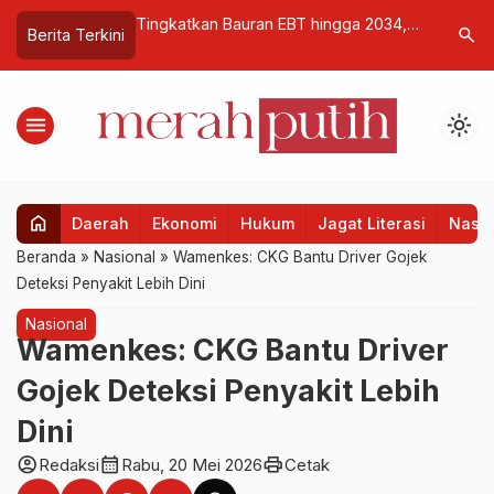
Presiden Prabowo:
Tingkatkan Bauran EBT hingga 2034,
Bank Jat
search
Berita Terkini
mbali Berpegang
PLN Siap Jalankan RUPTL Terhijau
Bergengsi
ran Pendiri
Sepanjang Sejarah
Konsiste
menu
light_mode
home
Daerah
Ekonomi
Hukum
Jagat Literasi
Nasio
Beranda
»
Nasional
»
Wamenkes: CKG Bantu Driver Gojek
Deteksi Penyakit Lebih Dini
Nasional
Wamenkes: CKG Bantu Driver
Gojek Deteksi Penyakit Lebih
Dini
account_circle
calendar_month
print
Redaksi
Rabu, 20 Mei 2026
Cetak