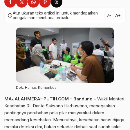
Atur ukuran teks artikel ini untuk mendapatkan
text_increase
info
text_decrease
pengalaman membaca terbaik.
Dok. Humas Kemenkes
MAJALAHMERAHPUTIH.COM – Bandung –
Wakil Menteri
Kesehatan RI, Dante Saksono Harbuwono, menegaskan
pentingnya perubahan pola pikir masyarakat dalam
memandang kesehatan. Menurutnya, kesehatan harus dijaga
melalui deteksi dini, bukan sekadar diobati saat sudah sakit.