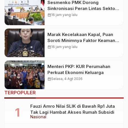
Sesmenko PMK Dorong
Sinkronisasi Peran Lintas Sektor
Percepat Penurunan Stunting
calendar_month
16 jam yang lalu
Marak Kecelakaan Kapal, Puan
Soroti Minimnya Faktor Keamanan
Transportasi Laut
calendar_month
16 jam yang lalu
Menteri PKP: KUR Perumahan
Perkuat Ekonomi Keluarga
calendar_month
Selasa, 4 Agt 2026
TERPOPULER
Fauzi Amro Nilai SLIK di Bawah Rp1 Juta
Tak Lagi Hambat Akses Rumah Subsidi
Nasional