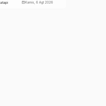
Melemah, Perkuat
calendar_month
Kamis, 6 Agt 2026
Sektor Produktif
Negara