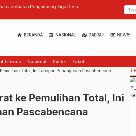
gunan Jembatan Penghubung Tiga Desa
Transformas
Kuat
expand_more
BERANDA
NASIONAL
DAERAH
NEWS
t Literasi
Nasional
Politik
Tokoh
T
 Pemulihan Total, Ini Tahapan Penanganan Pascabencana
at ke Pemulihan Total, Ini
nan Pascabencana