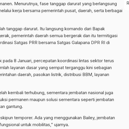
ermanen. Menurutnya, fase tanggap darurat yang berlangsung
melalui kerja bersama pemerintah pusat, daerah, serta berbagai
ah tanggap darurat. Itu langsung komando dari Bapak
rak, pemerintah daerah semua bergerak dan itu termitigasi
oordinasi Satgas PRR bersama Satgas Galapana DPR RI di
 pada 8 Januari, percepatan koordinasi lintas sektor terus
jumlah layanan dasar yang sempat terganggu kini sebagian
rintahan daerah, pasokan listrik, distribusi BBM, layanan
l telah kembali terhubung, sementara jembatan nasional juga
truksi permanen maupun solusi sementara seperti jembatan
tan gantung.
meskipun temporer. Ada yang menggunakan Bailey, jembatan
ungsional untuk mobilitas,” ujarnya.