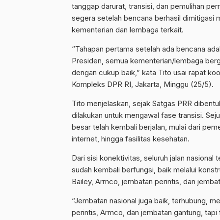
tanggap darurat, transisi, dan pemulihan p
segera setelah bencana berhasil dimitigasi 
kementerian dan lembaga terkait.
“Tahapan pertama setelah ada bencana adal
Presiden, semua kementerian/lembaga berge
dengan cukup baik,” kata Tito usai rapat k
Kompleks DPR RI, Jakarta, Minggu (25/5).
Tito menjelaskan, sejak Satgas PRR dibentuk
dilakukan untuk mengawal fase transisi. Se
besar telah kembali berjalan, mulai dari peme
internet, hingga fasilitas kesehatan.
Dari sisi konektivitas, seluruh jalan nasiona
sudah kembali berfungsi, baik melalui kons
Bailey, Armco, jembatan perintis, dan jemba
“Jembatan nasional juga baik, terhubung, 
perintis, Armco, dan jembatan gantung, tapi f