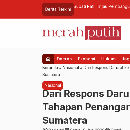
at Aturan Layani Umat
Bupati Pati Tinjau Pemban
Berita Terkini
home
Daerah
Ekonomi
Hukum
Jaga
Beranda
»
Nasional
»
Dari Respons Darurat ke
Sumatera
Nasional
Dari Respons Darur
Tahapan Penanga
Sumatera