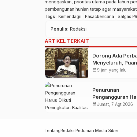
menegaskan, prioritas utama pada tahun per
pembangunan hunian tetap agar masyarakat ti
Tags
Kemendagri
Pasacbencana
Satgas P
Penulis
: Redaksi
ARTIKEL TERKAIT
Dorong Ada Perba
Menyeluruh, Puan
Layanan Kesehat
calendar_month
9 jam yang lalu
Jangan Kehilanga
Empati
Penurunan
Pengangguran Ha
Diikuti Peningkat
calendar_month
Jumat, 7 Agt 2026
Kualitas Lapanga
Kerja
Tentang
Redaksi
Pedoman Media Siber