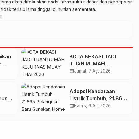
tama akan difokuskan pada infrastruktur dasar dan percepatan
dak terlalu lama tinggal di hunian sementara.
RR
ikan
KOTA BEKASI JADI
:
TUAN RUMAH
an
KEJURNAS MUAY THAI
calendar_month
Jumat, 7 Agt 2026
n
2026
Adopsi Kendaraan
rus
Listrik Tumbuh, 21.865
an
Pelanggan Baru
calendar_month
Kamis, 6 Agt 2026
n
Gunakan Home
Charging Services PLN
pada Semester I 2026