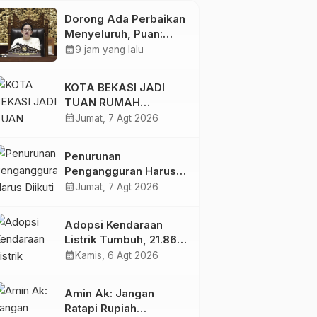
Dorong Ada Perbaikan
Menyeluruh, Puan:
Layanan Kesehatan
calendar_month
9 jam yang lalu
Jangan Kehilangan
Empati
KOTA BEKASI JADI
TUAN RUMAH
KEJURNAS MUAY THAI
calendar_month
Jumat, 7 Agt 2026
2026
Penurunan
Pengangguran Harus
Diikuti Peningkatan
calendar_month
Jumat, 7 Agt 2026
Kualitas Lapangan
Kerja
Adopsi Kendaraan
Listrik Tumbuh, 21.865
Pelanggan Baru
calendar_month
Kamis, 6 Agt 2026
Gunakan Home
Charging Services PLN
Amin Ak: Jangan
pada Semester I 2026
Ratapi Rupiah