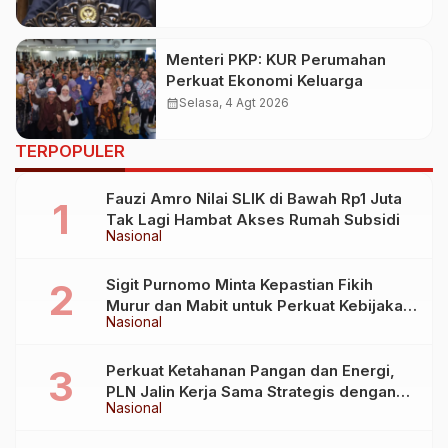
Menteri PKP: KUR Perumahan
Perkuat Ekonomi Keluarga
calendar_month
Selasa, 4 Agt 2026
TERPOPULER
Fauzi Amro Nilai SLIK di Bawah Rp1 Juta
Tak Lagi Hambat Akses Rumah Subsidi
Nasional
Sigit Purnomo Minta Kepastian Fikih
Murur dan Mabit untuk Perkuat Kebijakan
Nasional
Haji
Perkuat Ketahanan Pangan dan Energi,
PLN Jalin Kerja Sama Strategis dengan
Nasional
Kementerian Kelautan dan Perikanan