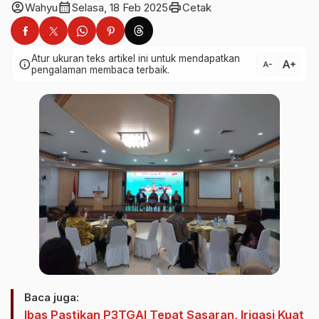
account_circle
calendar_month
print
Wahyu
Selasa, 18 Feb 2025
Cetak
Atur ukuran teks artikel ini untuk mendapatkan
text_increase
info
text_decrease
pengalaman membaca terbaik.
Baca juga:
Ibas Pastikan P3TGAI Tepat Sasaran, Irigasi Kuat