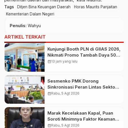
Tags
Ditjen Bina Keuangan Daerah
Horas Maurits Panjaitan
Kementerian Dalam Negeri
Penulis
: Wahyu
ARTIKEL TERKAIT
Kunjungi Booth PLN di GIIAS 2026,
Nikmati Promo Tambah Daya 50
Persen
calendar_month
13 jam yang lalu
Sesmenko PMK Dorong
Sinkronisasi Peran Lintas Sektor
Percepat Penurunan Stunting
calendar_month
Rabu, 5 Agt 2026
Marak Kecelakaan Kapal, Puan
Soroti Minimnya Faktor Keamanan
Transportasi Laut
calendar_month
Rabu, 5 Agt 2026