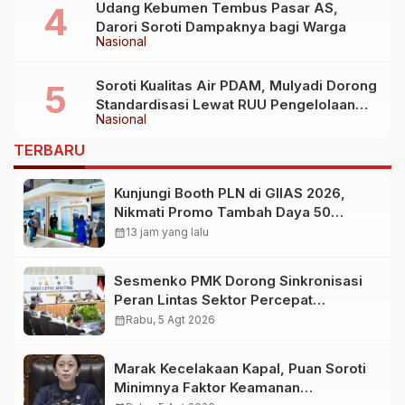
Udang Kebumen Tembus Pasar AS,
Darori Soroti Dampaknya bagi Warga
Nasional
Soroti Kualitas Air PDAM, Mulyadi Dorong
Standardisasi Lewat RUU Pengelolaan
Nasional
Air Minum
TERBARU
Kunjungi Booth PLN di GIIAS 2026,
Nikmati Promo Tambah Daya 50
Persen
calendar_month
13 jam yang lalu
Sesmenko PMK Dorong Sinkronisasi
Peran Lintas Sektor Percepat
Penurunan Stunting
calendar_month
Rabu, 5 Agt 2026
Marak Kecelakaan Kapal, Puan Soroti
Minimnya Faktor Keamanan