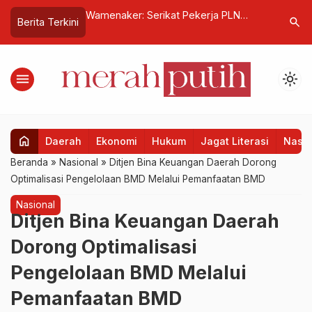
tap Dikebut
Wamenaker: Serikat Pekerja PLN
106 Sekol
search
Berita Terkini
tegrasi Data
Harus Jadi Mitra Strategis Manajemen
Dorong Lu
menu
light_mode
home
Daerah
Ekonomi
Hukum
Jagat Literasi
Nasio
Beranda
»
Nasional
»
Ditjen Bina Keuangan Daerah Dorong
Optimalisasi Pengelolaan BMD Melalui Pemanfaatan BMD
Nasional
Ditjen Bina Keuangan Daerah
Dorong Optimalisasi
Pengelolaan BMD Melalui
Pemanfaatan BMD