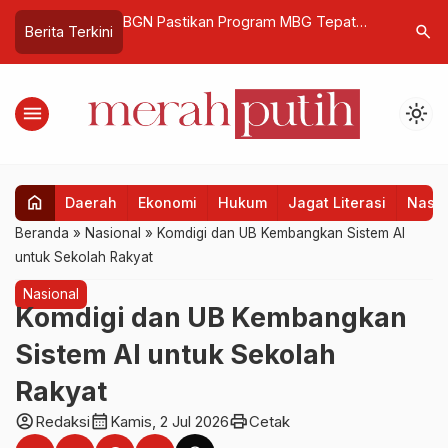
an APBN 2025
BGN Pastikan Program MBG Tepat
HK Realti
search
Berita Terkini
engah Gejolak
Sasaran melalui Penetapan Wilayah
Rest Area
Prioritas
Dorong P
menu
light_mode
home
Daerah
Ekonomi
Hukum
Jagat Literasi
Nasio
Beranda
»
Nasional
»
Komdigi dan UB Kembangkan Sistem AI
untuk Sekolah Rakyat
Nasional
Komdigi dan UB Kembangkan
Sistem AI untuk Sekolah
Rakyat
account_circle
calendar_month
print
Redaksi
Kamis, 2 Jul 2026
Cetak