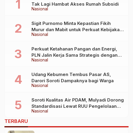
Tak Lagi Hambat Akses Rumah Subsidi
Nasional
Sigit Purnomo Minta Kepastian Fikih
Murur dan Mabit untuk Perkuat Kebijakan
Nasional
Haji
Perkuat Ketahanan Pangan dan Energi,
PLN Jalin Kerja Sama Strategis dengan
Nasional
Kementerian Kelautan dan Perikanan
Udang Kebumen Tembus Pasar AS,
Darori Soroti Dampaknya bagi Warga
Nasional
Soroti Kualitas Air PDAM, Mulyadi Dorong
Standardisasi Lewat RUU Pengelolaan
Nasional
Air Minum
TERBARU