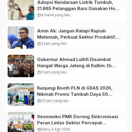
Adopsi Kendaraan Listrik Tumbuh,
21.865 Pelanggan Baru Gunakan Home
Charging Services PLN pada
calendar_month
4 menit yang lalu
Semester I 2026
Amin Ak: Jangan Ratapi Rupiah
Melemah, Perkuat Sektor Produktif
Negara
calendar_month
3 jam yang lalu
Gubernur Ahmad Luthfi Disambut
Hangat Warga Jateng di Kaltim: Di
Mana Bumi Dipijak, Di Situ Langit
calendar_month
3 jam yang lalu
Dijunjung
Kunjungi Booth PLN di GIIAS 2026,
Nikmati Promo Tambah Daya 50
Persen
calendar_month
20 jam yang lalu
Sesmenko PMK Dorong Sinkronisasi
Peran Lintas Sektor Percepat
Penurunan Stunting
calendar_month
Rabu, 5 Agt 2026