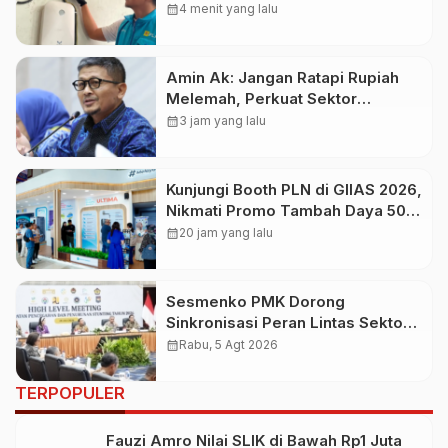
Gunakan Home Charging
calendar_month
4 menit yang lalu
Services PLN pada Semester I
2026
Amin Ak: Jangan Ratapi Rupiah
Melemah, Perkuat Sektor
Produktif Negara
calendar_month
3 jam yang lalu
Kunjungi Booth PLN di GIIAS 2026,
Nikmati Promo Tambah Daya 50
Persen
calendar_month
20 jam yang lalu
Sesmenko PMK Dorong
Sinkronisasi Peran Lintas Sektor
Percepat Penurunan Stunting
calendar_month
Rabu, 5 Agt 2026
TERPOPULER
Fauzi Amro Nilai SLIK di Bawah Rp1 Juta