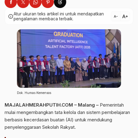
Atur ukuran teks artikel ini untuk mendapatkan
text_increase
info
text_decrease
pengalaman membaca terbaik.
Dok. Humas Kemensos
MAJALAHMERAHPUTIH.COM – Malang –
Pemerintah
mulai mengembangkan tata kelola dan sistem pembelajaran
berbasis kecerdasan buatan (AI) untuk mendukung
penyelenggaraan Sekolah Rakyat.