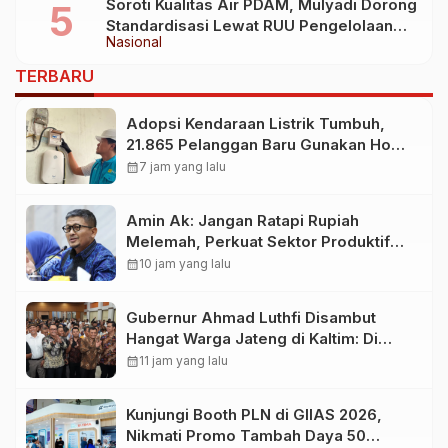
Soroti Kualitas Air PDAM, Mulyadi Dorong
Standardisasi Lewat RUU Pengelolaan
Nasional
Air Minum
TERBARU
Adopsi Kendaraan Listrik Tumbuh,
21.865 Pelanggan Baru Gunakan Home
Charging Services PLN pada
calendar_month
7 jam yang lalu
Semester I 2026
Amin Ak: Jangan Ratapi Rupiah
Melemah, Perkuat Sektor Produktif
Negara
calendar_month
10 jam yang lalu
Gubernur Ahmad Luthfi Disambut
Hangat Warga Jateng di Kaltim: Di
Mana Bumi Dipijak, Di Situ Langit
calendar_month
11 jam yang lalu
Dijunjung
Kunjungi Booth PLN di GIIAS 2026,
Nikmati Promo Tambah Daya 50