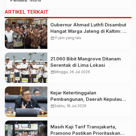
ARTIKEL TERKAIT
Gubernur Ahmad Luthfi Disambut
Hangat Warga Jateng di Kaltim: Di
Mana Bumi Dipijak, Di Situ Langit
calendar_month
11 jam yang lalu
Dijunjung
21.060 Bibit Mangrove Ditanam
Serentak di Lima Lokasi
calendar_month
Minggu, 26 Jul 2026
Kejar Ketertinggalan
Pembangunan, Daerah Kepulauan
Butuh Dukungan Fiskal Khusus
calendar_month
Sabtu, 18 Jul 2026
dari Pusat
Masih Kaji Tarif Transjakarta,
Pramono Pastikan Prioritaskan