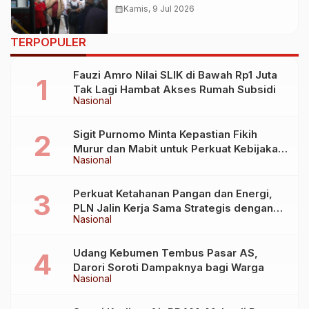
Kepentingan Masyarakat
calendar_month
Kamis, 9 Jul 2026
TERPOPULER
Fauzi Amro Nilai SLIK di Bawah Rp1 Juta
Tak Lagi Hambat Akses Rumah Subsidi
Nasional
Sigit Purnomo Minta Kepastian Fikih
Murur dan Mabit untuk Perkuat Kebijakan
Nasional
Haji
Perkuat Ketahanan Pangan dan Energi,
PLN Jalin Kerja Sama Strategis dengan
Nasional
Kementerian Kelautan dan Perikanan
Udang Kebumen Tembus Pasar AS,
Darori Soroti Dampaknya bagi Warga
Nasional