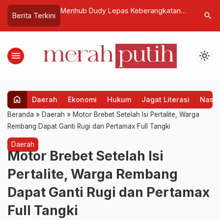
ub Dudy Lepas Keberangkatan
Presiden Prabowo Pimpin Ratas
search
Berita Terkini
ah Haji Kloter Pertama 2026
Ekonomi, Fundamental Nasional
Tunjukkan Ketahanan dan Akseler
menu
light_mode
home
Daerah
Ekonomi
Hukum
Jagat Literasi
Nasio
Beranda
»
Daerah
»
Motor Brebet Setelah Isi Pertalite, Warga
Rembang Dapat Ganti Rugi dan Pertamax Full Tangki
Daerah
Motor Brebet Setelah Isi
Pertalite, Warga Rembang
Dapat Ganti Rugi dan Pertamax
Full Tangki