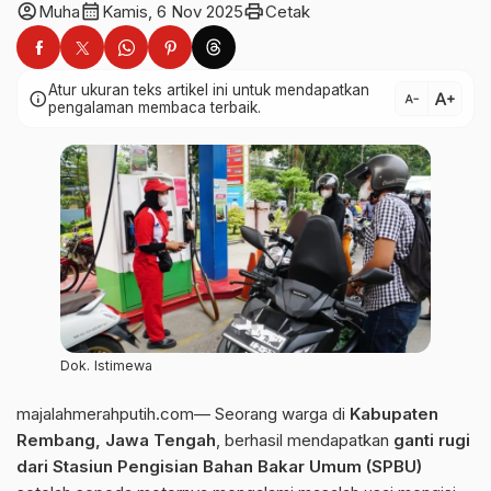
account_circle
calendar_month
print
Muha
Kamis, 6 Nov 2025
Cetak
Atur ukuran teks artikel ini untuk mendapatkan
text_increase
info
text_decrease
pengalaman membaca terbaik.
Dok. Istimewa
majalahmerahputih.com— Seorang warga di
Kabupaten
Rembang, Jawa Tengah
, berhasil mendapatkan
ganti rugi
dari Stasiun Pengisian Bahan Bakar Umum (SPBU)