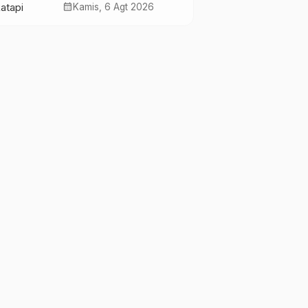
Melemah, Perkuat
calendar_month
Kamis, 6 Agt 2026
Sektor Produktif
Negara