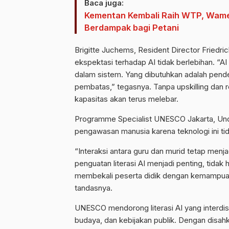
Baca juga:
Kementan Kembali Raih WTP, Wamen
Berdampak bagi Petani
Brigitte Juchems, Resident Director Friedri
ekspektasi terhadap AI tidak berlebihan. “A
dalam sistem. Yang dibutuhkan adalah pend
pembatas,” tegasnya. Tanpa upskilling dan re
kapasitas akan terus melebar.
Programme Specialist UNESCO Jakarta, Un
pengawasan manusia karena teknologi ini ti
“Interaksi antara guru dan murid tetap menjad
penguatan literasi AI menjadi penting, tidak
membekali peserta didik dengan kemampuan b
tandasnya.
UNESCO mendorong literasi AI yang interdis
budaya, dan kebijakan publik. Dengan disah