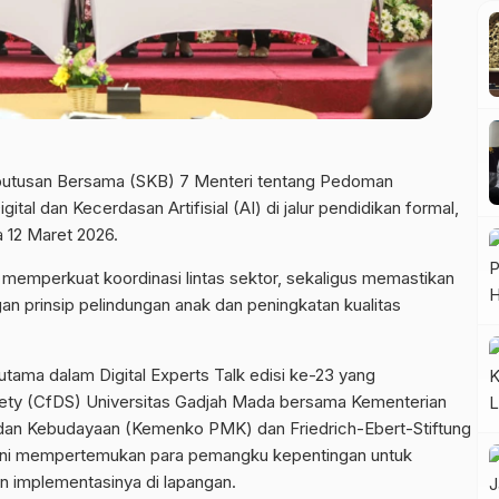
putusan Bersama (SKB) 7 Menteri tentang Pedoman
al dan Kecerdasan Artifisial (AI) di jalur pendidikan formal,
a 12 Maret 2026.
k memperkuat koordinasi lintas sektor, sekaligus memastikan
an prinsip pelindungan anak dan peningkatan kualitas
ama dalam Digital Experts Talk edisi ke-23 yang
ciety (CfDS) Universitas Gadjah Mada bersama Kementerian
dan Kebudayaan (Kemenko PMK) dan Friedrich-Ebert-Stiftung
m ini mempertemukan para pemangku kepentingan untuk
n implementasinya di lapangan.