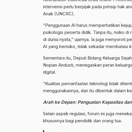
intervensi perlu berpijak pada prinsip hak
Anak (UNCRC).
“Penggunaan AI harus memperhatikan kejujur
psikologis peserta didik. Tanpa itu, risiko d
di dunia nyata,” ujarnya. Ia juga menyorot
AI yang berisiko, tidak sekadar membatasi k
Sementara itu, Deputi Bidang Keluarga Se
Nopian Andusti, menegaskan peran keluarg
digital.
“Kualitas pemanfaatan teknologi tidak diten
menggunakannya, dan itu dibentuk dalam kel
Arah ke Depan: Penguatan Kapasitas da
Selain aspek regulasi, forum ini juga menek
khususnya bagi pendidik dan orang tua.