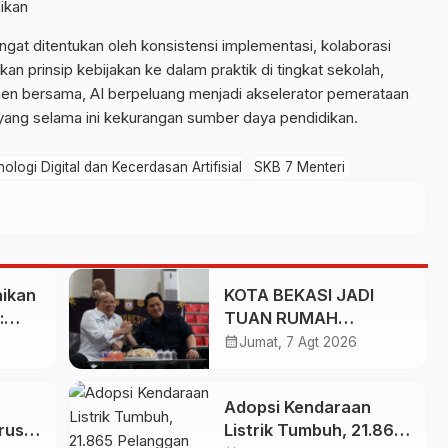
ikan
ngat ditentukan oleh konsistensi implementasi, kolaborasi
n prinsip kebijakan ke dalam praktik di tingkat sekolah,
en bersama, AI berpeluang menjadi akselerator pemerataan
 yang selama ini kekurangan sumber daya pendidikan.
gi Digital dan Kecerdasan Artifisial
SKB 7 Menteri
ikan
KOTA BEKASI JADI
:
TUAN RUMAH
an
KEJURNAS MUAY THAI
calendar_month
Jumat, 7 Agt 2026
n
2026
Adopsi Kendaraan
rus
Listrik Tumbuh, 21.865