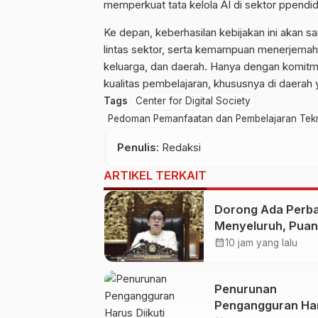
memperkuat tata kelola AI di sektor ppendid
Ke depan, keberhasilan kebijakan ini akan sa
lintas sektor, serta kemampuan menerjemahka
keluarga, dan daerah. Hanya dengan komitm
kualitas pembelajaran, khususnya di daerah
Tags
Center for Digital Society
Pedoman Pemanfaatan dan Pembelajaran Teknolo
Penulis
: Redaksi
ARTIKEL TERKAIT
Dorong Ada Perba
Menyeluruh, Puan
Layanan Kesehat
calendar_month
10 jam yang lalu
Jangan Kehilanga
Empati
Penurunan
Pengangguran Ha