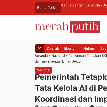
kes Perkuat Layanan untuk Lansia
Kelola 120 Juta Hektare Kaw
Berita Terkini
…
dan Pengendalian Internal
home
Daerah
Ekonomi
Hukum
Jaga
Beranda
»
Nasional
»
Pemerintah Tetapkan SKB 
dan Implementasi Lintas Sektor
Nasional
Pemerintah Tetapk
Tata Kelola AI di P
Koordinasi dan Imp