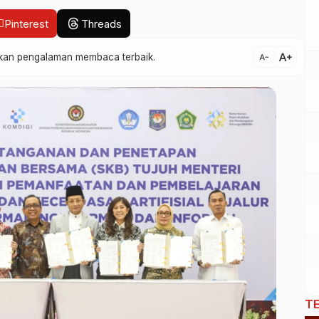
Pinterest
Threads
text_increase
atkan pengalaman membaca terbaik.
text_decrease
T