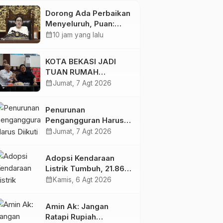
Dorong Ada Perbaikan
Menyeluruh, Puan:
Layanan Kesehatan
calendar_month
10 jam yang lalu
Jangan Kehilangan
Empati
KOTA BEKASI JADI
TUAN RUMAH
KEJURNAS MUAY THAI
calendar_month
Jumat, 7 Agt 2026
2026
Penurunan
Pengangguran Harus
Diikuti Peningkatan
calendar_month
Jumat, 7 Agt 2026
Kualitas Lapangan
Kerja
Adopsi Kendaraan
Listrik Tumbuh, 21.865
Pelanggan Baru
calendar_month
Kamis, 6 Agt 2026
Gunakan Home
Charging Services PLN
Amin Ak: Jangan
pada Semester I 2026
Ratapi Rupiah