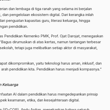
an dan lembaga di tiga ranah yang selama ini berjalan
, dan pengelolaan ekosistem digital. Dari kerangka inilah
dari penguatan kapasitas guru, literasi keluarga, hingga
ngan pendidikan.
itas Pendidikan Kemenko PMK, Prof. Ojat Darojat, menegaskan
Bagus dirumuskan di atas kertas, namun tantangan terbesar
sekolah, tetapi juga melibatkan setiap aktor di masyarakat,
apat dikompromikan, yaitu teknologi harus aman, inklusif, dan
e arah pendidikan kita. Pendidikan harus menjadi kompasnya.”
n Keluarga
aatan AI dalam pendidikan harus mengedepankan prinsip
pek keamanan, etika, dan kesejahteraan digital.
ion (ID-COP), Andy Ardian, menekankan bahwa seluruh