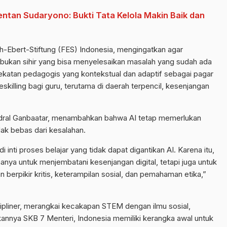
tan Sudaryono: Bukti Tata Kelola Makin Baik dan
ch-Ebert-Stiftung (FES) Indonesia, mengingatkan agar
I bukan sihir yang bisa menyelesaikan masalah yang sudah ada
ekatan pedagogis yang kontekstual dan adaptif sebagai pagar
skilling bagi guru, terutama di daerah terpencil, kesenjangan
dral Ganbaatar, menambahkan bahwa AI tetap memerlukan
dak bebas dari kesalahan.
i inti proses belajar yang tidak dapat digantikan AI. Karena itu,
 hanya untuk menjembatani kesenjangan digital, tetapi juga untuk
erpikir kritis, keterampilan sosial, dan pemahaman etika,”
ipliner, merangkai kecakapan STEM dengan ilmu sosial,
kannya SKB 7 Menteri, Indonesia memiliki kerangka awal untuk