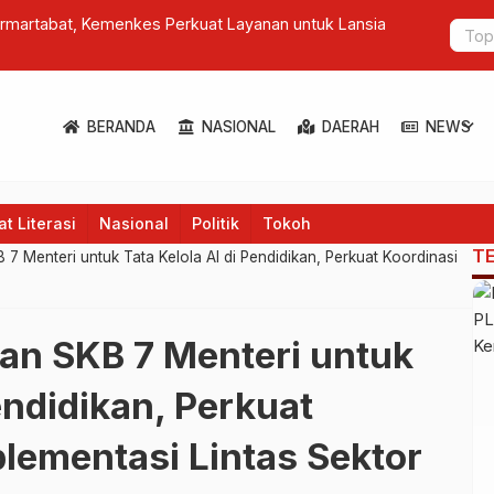
asan Hutan, Kemenhut Perketat Sistem Mitigasi Risiko
Marak Kece
expand_more
BERANDA
NASIONAL
DAERAH
NEWS
t Literasi
Nasional
Politik
Tokoh
T
7 Menteri untuk Tata Kelola AI di Pendidikan, Perkuat Koordinasi
an SKB 7 Menteri untuk
endidikan, Perkuat
lementasi Lintas Sektor