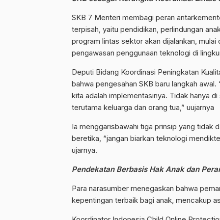
SKB 7 Menteri membagi peran antarkementeri
terpisah, yaitu pendidikan, perlindungan anak
program lintas sektor akan dijalankan, mulai 
pengawasan penggunaan teknologi di lingku
Deputi Bidang Koordinasi Peningkatan Kual
bahwa pengesahan SKB baru langkah awal. “
kita adalah implementasinya. Tidak hanya di 
terutama keluarga dan orang tua,” uujarnya
Ia menggarisbawahi tiga prinsip yang tidak d
beretika, “jangan biarkan teknologi mendikt
ujarnya.
Pendekatan Berbasis Hak Anak dan Pera
Para narasumber menegaskan bahwa pemanf
kepentingan terbaik bagi anak, mencakup as
Koordinator Indonesia Child Online Protect