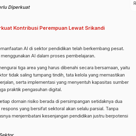
rlu Diperkuat
rkuat Kontribusi Perempuan Lewat Srikandi
manfaatan AI di sektor pendidikan telah berkembang pesat.
ah menggunakan AI dalam proses pembelajaran.
engurai tiga area yang harus dibenahi secara bersamaan, yaitu
ektor tidak saling tumpang tindih, tata kelola yang memastikan
erjalan, serta implementasi yang menyentuh kapasitas sumber
ga praktik pengasuhan digital.
setiap domain risiko berada di persimpangan setidaknya dua
espons yang bersifat sektoral akan selalu parsial. Tanpa
arusnya menjembatani kesenjangan pendidikan justru berpotensi
Sektor