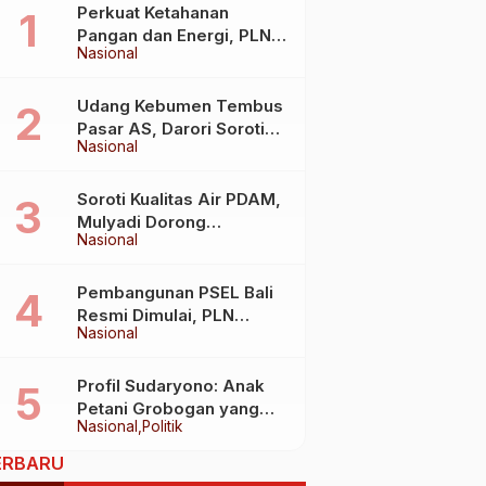
Perkuat Ketahanan
Pangan dan Energi, PLN
Nasional
Jalin Kerja Sama Strategis
dengan Kementerian
Kelautan dan Perikanan
Udang Kebumen Tembus
Pasar AS, Darori Soroti
Nasional
Dampaknya bagi Warga
Soroti Kualitas Air PDAM,
Mulyadi Dorong
Nasional
Standardisasi Lewat RUU
Pengelolaan Air Minum
Pembangunan PSEL Bali
Resmi Dimulai, PLN
Nasional
Dukung Penuh
Transformasi Nasional
Pengelolaan Sampah Jadi
Profil Sudaryono: Anak
Energi Listrik
Petani Grobogan yang
Nasional
Politik
Kini Memimpin Badan Gizi
Nasional
ERBARU