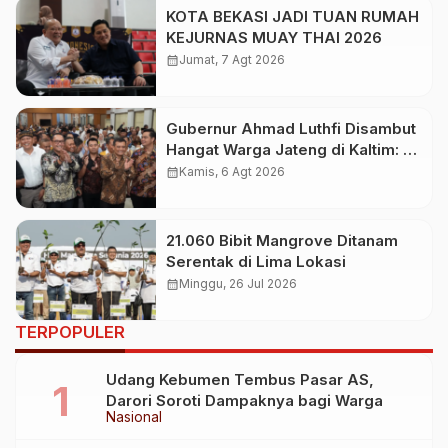
KOTA BEKASI JADI TUAN RUMAH
KEJURNAS MUAY THAI 2026
calendar_month
Jumat, 7 Agt 2026
Gubernur Ahmad Luthfi Disambut
Hangat Warga Jateng di Kaltim: Di
Mana Bumi Dipijak, Di Situ Langit
calendar_month
Kamis, 6 Agt 2026
Dijunjung
21.060 Bibit Mangrove Ditanam
Serentak di Lima Lokasi
calendar_month
Minggu, 26 Jul 2026
TERPOPULER
Udang Kebumen Tembus Pasar AS,
Darori Soroti Dampaknya bagi Warga
Nasional