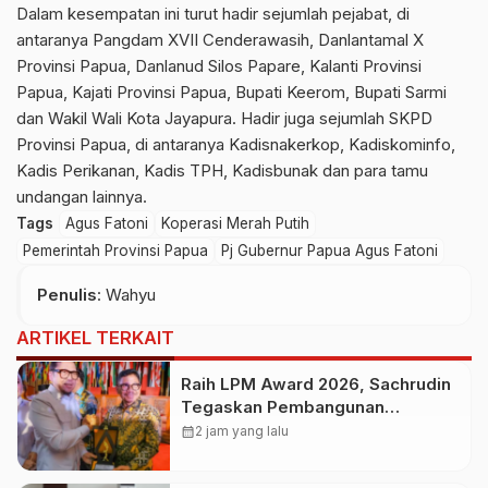
Dalam kesempatan ini turut hadir sejumlah pejabat, di
antaranya Pangdam XVII Cenderawasih, Danlantamal X
Provinsi Papua, Danlanud Silos Papare, Kalanti Provinsi
Papua, Kajati Provinsi Papua, Bupati Keerom, Bupati Sarmi
dan Wakil Wali Kota Jayapura. Hadir juga sejumlah SKPD
Provinsi Papua, di antaranya Kadisnakerkop, Kadiskominfo,
Kadis Perikanan, Kadis TPH, Kadisbunak dan para tamu
undangan lainnya.
Tags
Agus Fatoni
Koperasi Merah Putih
Pemerintah Provinsi Papua
Pj Gubernur Papua Agus Fatoni
Penulis
: Wahyu
ARTIKEL TERKAIT
Raih LPM Award 2026, Sachrudin
Tegaskan Pembangunan
Berbasis Kolaborasi Masyarakat
calendar_month
2 jam yang lalu