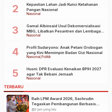
Kepastian Lahan Jadi Kunci Ketahanan
Pangan Nasional
Nasional
Gamal Albinsaid Usul Dekomersialisasi
MBG, Libatkan Pesantren dan Lembaga
Nasional
Sosial
Profil Sudaryono: Anak Petani Grobogan
yang Kini Memimpin Badan Gizi Nasional
Nasional
Politik
Husni: DPR Evaluasi Kenaikan BPIH 2027
agar Tak Bebani Jemaah
Nasional
TERBARU
Raih LPM Award 2026, Sachrudin
Tegaskan Pembangunan Berbasis
Kolaborasi Masyarakat
calendar_month
2 jam yang lalu