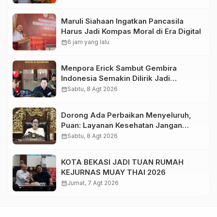
Maruli Siahaan Ingatkan Pancasila
Harus Jadi Kompas Moral di Era Digital
calendar_month
6 jam yang lalu
Menpora Erick Sambut Gembira
Indonesia Semakin Dilirik Jadi
Destinasi Pramusim Favorit Klub-Klub
calendar_month
Sabtu, 8 Agt 2026
Sepak Bola Dunia
Dorong Ada Perbaikan Menyeluruh,
Puan: Layanan Kesehatan Jangan
Kehilangan Empati
calendar_month
Sabtu, 8 Agt 2026
KOTA BEKASI JADI TUAN RUMAH
KEJURNAS MUAY THAI 2026
calendar_month
Jumat, 7 Agt 2026