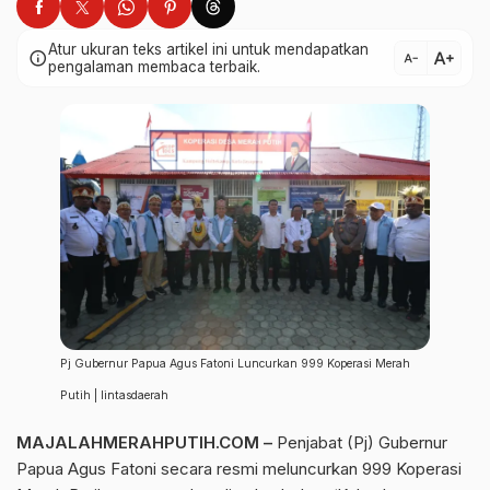
Atur ukuran teks artikel ini untuk mendapatkan
text_increase
info
text_decrease
pengalaman membaca terbaik.
Pj Gubernur Papua Agus Fatoni Luncurkan 999 Koperasi Merah
Putih | lintasdaerah
MAJALAHMERAHPUTIH.COM
–
Penjabat (Pj) Gubernur
Papua Agus Fatoni secara resmi meluncurkan 999 Koperasi