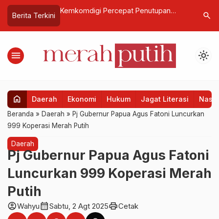
onal, Wamen Nezar
Kemkomdigi Percepat Penutupan
Raih LPM
search
Berita Terkini
Daerah Perlu
Blank Spot dengan Teknologi Satelit
Tegaskan
dan Fiber
Kolabora
menu
light_mode
home
Daerah
Ekonomi
Hukum
Jagat Literasi
Nasio
Beranda
»
Daerah
»
Pj Gubernur Papua Agus Fatoni Luncurkan
999 Koperasi Merah Putih
Daerah
Pj Gubernur Papua Agus Fatoni
Luncurkan 999 Koperasi Merah
Putih
account_circle
calendar_month
print
Wahyu
Sabtu, 2 Agt 2025
Cetak