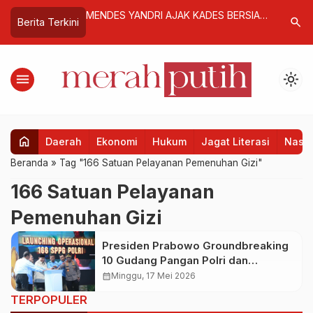
ve Ditanam
MENDES YANDRI AJAK KADES BERSIAP
Kemnaker
search
Berita Terkini
kasi
BANGUN DAPUR MAKAN BERGIZI
Talenta E
GRATIS
Peluang K
menu
light_mode
home
Daerah
Ekonomi
Hukum
Jagat Literasi
Nasio
Beranda
»
Tag "166 Satuan Pelayanan Pemenuhan Gizi"
166 Satuan Pelayanan
Pemenuhan Gizi
Presiden Prabowo Groundbreaking
10 Gudang Pangan Polri dan
Luncurkan 166 SPPG
calendar_month
Minggu, 17 Mei 2026
TERPOPULER