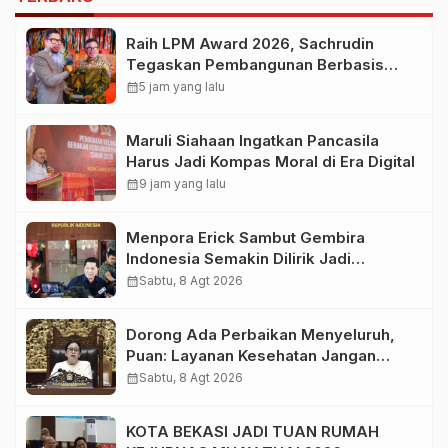
Raih LPM Award 2026, Sachrudin
Tegaskan Pembangunan Berbasis
Kolaborasi Masyarakat
calendar_month
5 jam yang lalu
Maruli Siahaan Ingatkan Pancasila
Harus Jadi Kompas Moral di Era Digital
calendar_month
9 jam yang lalu
Menpora Erick Sambut Gembira
Indonesia Semakin Dilirik Jadi
Destinasi Pramusim Favorit Klub-Klub
calendar_month
Sabtu, 8 Agt 2026
Sepak Bola Dunia
Dorong Ada Perbaikan Menyeluruh,
Puan: Layanan Kesehatan Jangan
Kehilangan Empati
calendar_month
Sabtu, 8 Agt 2026
KOTA BEKASI JADI TUAN RUMAH