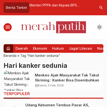
ikan Pemusnahan
Menteri PPPA dan Kepala BPS
Kadisdik 
search
Berita Terkini
 Porcine
Apresiasi Pemberdayaan PNM untuk
Punya Pa
Usaha Ekonomi Sirkular
menu
light_mode
home
Daerah
Ekonomi
Hukum
Jagat Literasi
Nasio
Beranda
»
Tag "Hari kanker sedunia"
Hari kanker sedunia
Menkes Ajak Masyarakat Tak Takut
Skrining : Kanker Bisa Disembuhkan
calendar_month
Kamis, 5 Feb 2026
TERPOPULER
Udang Kebumen Tembus Pasar AS,