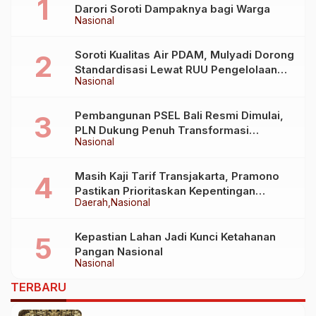
Darori Soroti Dampaknya bagi Warga
Nasional
Soroti Kualitas Air PDAM, Mulyadi Dorong
Standardisasi Lewat RUU Pengelolaan
Nasional
Air Minum
Pembangunan PSEL Bali Resmi Dimulai,
PLN Dukung Penuh Transformasi
Nasional
Nasional Pengelolaan Sampah Jadi
Energi Listrik
Masih Kaji Tarif Transjakarta, Pramono
Pastikan Prioritaskan Kepentingan
Daerah
Nasional
Masyarakat
Kepastian Lahan Jadi Kunci Ketahanan
Pangan Nasional
Nasional
TERBARU