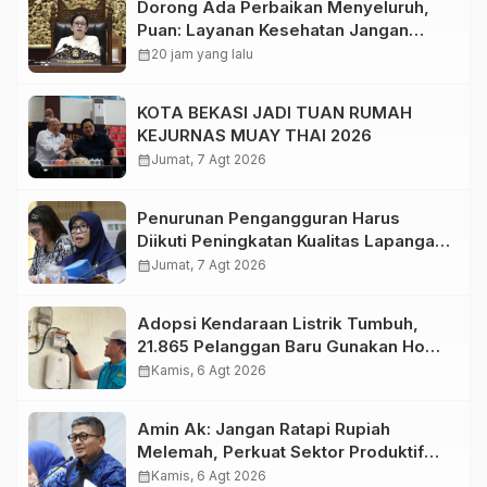
Dorong Ada Perbaikan Menyeluruh,
Puan: Layanan Kesehatan Jangan
Kehilangan Empati
calendar_month
20 jam yang lalu
KOTA BEKASI JADI TUAN RUMAH
KEJURNAS MUAY THAI 2026
calendar_month
Jumat, 7 Agt 2026
Penurunan Pengangguran Harus
Diikuti Peningkatan Kualitas Lapangan
Kerja
calendar_month
Jumat, 7 Agt 2026
Adopsi Kendaraan Listrik Tumbuh,
21.865 Pelanggan Baru Gunakan Home
Charging Services PLN pada
calendar_month
Kamis, 6 Agt 2026
Semester I 2026
Amin Ak: Jangan Ratapi Rupiah
Melemah, Perkuat Sektor Produktif
Negara
calendar_month
Kamis, 6 Agt 2026