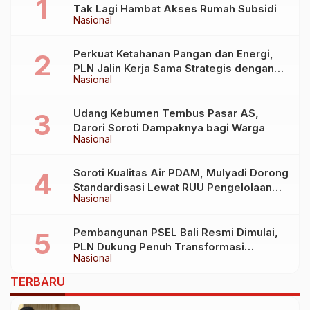
Tak Lagi Hambat Akses Rumah Subsidi
Nasional
Perkuat Ketahanan Pangan dan Energi,
PLN Jalin Kerja Sama Strategis dengan
Nasional
Kementerian Kelautan dan Perikanan
Udang Kebumen Tembus Pasar AS,
Darori Soroti Dampaknya bagi Warga
Nasional
Soroti Kualitas Air PDAM, Mulyadi Dorong
Standardisasi Lewat RUU Pengelolaan
Nasional
Air Minum
Pembangunan PSEL Bali Resmi Dimulai,
PLN Dukung Penuh Transformasi
Nasional
Nasional Pengelolaan Sampah Jadi
Energi Listrik
TERBARU