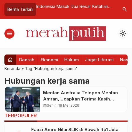
ah Digital,
Indonesia Masuk Dua Besar Ketahanan
Pusat Dat
search
Berita Terkini
an Aturan Teknis
Energi Dunia, Ini Strategi Dibaliknya
Meutya Ha
dan Lomp
menu
light_mode
home
Daerah
Ekonomi
Hukum
Jagat Literasi
Nasio
Beranda
»
Tag "Hubungan kerja sama"
Hubungan kerja sama
Mentan Australia Telepon Mentan
Amran, Ucapkan Terima Kasih
Indonesia Pasok Pupuk di Tengah
calendar_month
Senin, 18 Mei 2026
Krisis Global
TERPOPULER
Fauzi Amro Nilai SLIK di Bawah Rp1 Juta