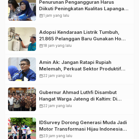
Penurunan Pengangguran Harus
Diikuti Peningkatan Kualitas Lapangan
Kerja
calendar_month
1 jam yang lalu
Adopsi Kendaraan Listrik Tumbuh,
21.865 Pelanggan Baru Gunakan Home
Charging Services PLN pada
calendar_month
18 jam yang lalu
Semester I 2026
Amin Ak: Jangan Ratapi Rupiah
Melemah, Perkuat Sektor Produktif
Negara
calendar_month
22 jam yang lalu
Gubernur Ahmad Luthfi Disambut
Hangat Warga Jateng di Kaltim: Di
Mana Bumi Dipijak, Di Situ Langit
calendar_month
22 jam yang lalu
Dijunjung
IDSurvey Dorong Generasi Muda Jadi
Motor Transformasi Hijau Indonesia
,Tanamkan Kesadaran Lingkungan
calendar_month
23 jam yang lalu