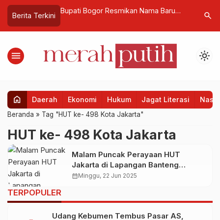
ta Deklarasikan
Bupati Bogor Resmikan Nama Baru
Bank Jat
search
Berita Terkini
diwiyata, DLH DKI
Empat RSUD, Dorong Profesionalisme
Bergengsi
Budaya
dan Pemerataan Layanan Kesehatan
Konsiste
Masyarakat
menu
light_mode
home
Daerah
Ekonomi
Hukum
Jagat Literasi
Nasio
Beranda
»
Tag "HUT ke- 498 Kota Jakarta"
HUT ke- 498 Kota Jakarta
Malam Puncak Perayaan HUT
Jakarta di Lapangan Banteng
Berlangsung Meriah
calendar_month
Minggu, 22 Jun 2025
TERPOPULER
Udang Kebumen Tembus Pasar AS,