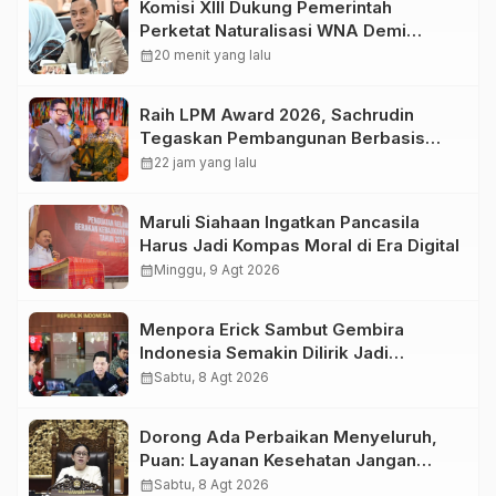
Komisi XIII Dukung Pemerintah
Perketat Naturalisasi WNA Demi
Lindungi Aset Nasional
calendar_month
20 menit yang lalu
Raih LPM Award 2026, Sachrudin
Tegaskan Pembangunan Berbasis
Kolaborasi Masyarakat
calendar_month
22 jam yang lalu
Maruli Siahaan Ingatkan Pancasila
Harus Jadi Kompas Moral di Era Digital
calendar_month
Minggu, 9 Agt 2026
Menpora Erick Sambut Gembira
Indonesia Semakin Dilirik Jadi
Destinasi Pramusim Favorit Klub-Klub
calendar_month
Sabtu, 8 Agt 2026
Sepak Bola Dunia
Dorong Ada Perbaikan Menyeluruh,
Puan: Layanan Kesehatan Jangan
Kehilangan Empati
calendar_month
Sabtu, 8 Agt 2026