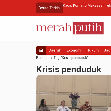
 Depan Industri Animasi Tanah Air
Kadis Kominfo Makassar Tek
Berita Terkini
home
Daerah
Ekonomi
Hukum
Jaga
Beranda
»
Tag "Krisis penduduk"
Krisis penduduk