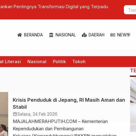
ankan Pentingnya Transformasi Digital yang Terpadu
Prabowo Be
Polemik Ke
expand_more
BERANDA
NASIONAL
DAERAH
NEWS
t Literasi
Nasional
Politik
Tokoh
T
Krisis Penduduk di Jepang, RI Masih Aman dan
Stabil
calendar_month
Selasa, 24 Feb 2026
MAJALAHMERAHPUTIH.COM – Kementerian
Kependudukan dan Pembangunan
Keluarga (Kemendukbangga)/BKKBN menyatakan