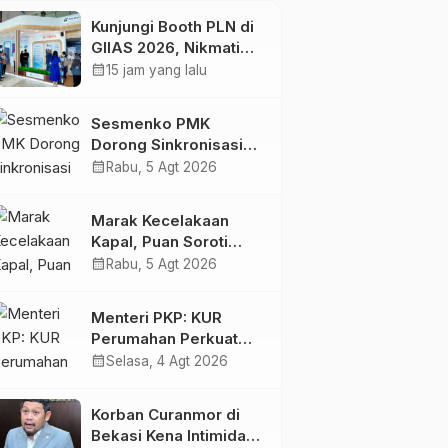
Kunjungi Booth PLN di
GIIAS 2026, Nikmati
Promo Tambah Daya
calendar_month
15 jam yang lalu
50 Persen
Sesmenko PMK
Dorong Sinkronisasi
Peran Lintas Sektor
calendar_month
Rabu, 5 Agt 2026
Percepat Penurunan
Stunting
Marak Kecelakaan
Kapal, Puan Soroti
Minimnya Faktor
calendar_month
Rabu, 5 Agt 2026
Keamanan
Transportasi Laut
Menteri PKP: KUR
Perumahan Perkuat
Ekonomi Keluarga
calendar_month
Selasa, 4 Agt 2026
Korban Curanmor di
Bekasi Kena Intimidasi,