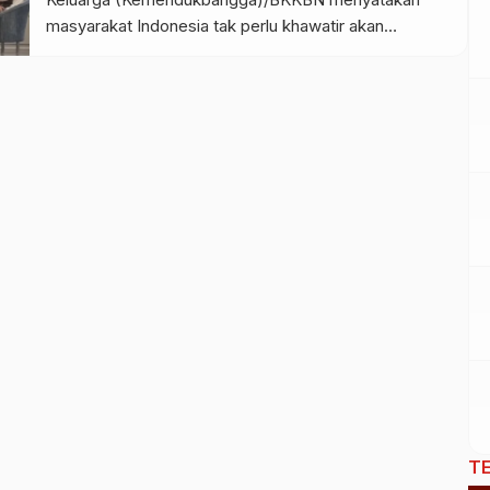
masyarakat Indonesia tak perlu khawatir akan
terjadinya krisis penduduk seperti di Jepang atau
Korea Selatan karena angka kelahiran total di
Indonesia masih relatif aman dan stabil. Sekretaris
Kemendukbangga/BKKBN Budi Setiyono mengatakan,
angka kelahiran total atau total fertility rate (TFR) di
Indonesia saat ini tercatat berada di angka 2,12,
mendekati angka […]
T