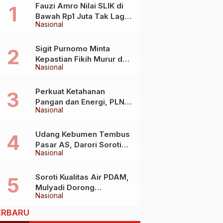
Fauzi Amro Nilai SLIK di
Bawah Rp1 Juta Tak Lagi
Nasional
Hambat Akses Rumah
Subsidi
Sigit Purnomo Minta
Kepastian Fikih Murur dan
Nasional
Mabit untuk Perkuat
Kebijakan Haji
Perkuat Ketahanan
Pangan dan Energi, PLN
Nasional
Jalin Kerja Sama Strategis
dengan Kementerian
Kelautan dan Perikanan
Udang Kebumen Tembus
Pasar AS, Darori Soroti
Nasional
Dampaknya bagi Warga
Soroti Kualitas Air PDAM,
Mulyadi Dorong
Nasional
Standardisasi Lewat RUU
Pengelolaan Air Minum
ERBARU