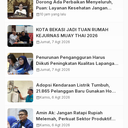
Dorong Ada Perbaikan Menyeluruh,
Puan: Layanan Kesehatan Jangan
Kehilangan Empati
calendar_month
10 jam yang lalu
KOTA BEKASI JADI TUAN RUMAH
KEJURNAS MUAY THAI 2026
calendar_month
Jumat, 7 Agt 2026
Penurunan Pengangguran Harus
Diikuti Peningkatan Kualitas Lapangan
Kerja
calendar_month
Jumat, 7 Agt 2026
Adopsi Kendaraan Listrik Tumbuh,
21.865 Pelanggan Baru Gunakan Home
Charging Services PLN pada
calendar_month
Kamis, 6 Agt 2026
Semester I 2026
Amin Ak: Jangan Ratapi Rupiah
Melemah, Perkuat Sektor Produktif
Negara
calendar_month
Kamis, 6 Agt 2026