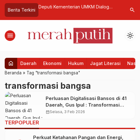
apasitas Digital
Deputi Kementerian UMKM Dialog
KSSK Past
search
Berita Terkini
am PRISMA
Kewirausahaan di USM Indonesia,
Keuangan
Dorong Mahasiswa Jadi Wirausaha
Diproyek
dan Ciptakan Lapangan Kerja
2025
menu
light_mode
home
Daerah
Ekonomi
Hukum
Jagat Literasi
Nasio
Beranda
»
Tag "transformasi bangsa"
transformasi bangsa
Perluasan Digitalisasi Bansos di 41
Daerah, Gus Ipul : Transformasi
Bangsa Mulai Dari Data
calendar_month
Selasa, 3 Feb 2026
TERPOPULER
Perkuat Ketahanan Pangan dan Energi,