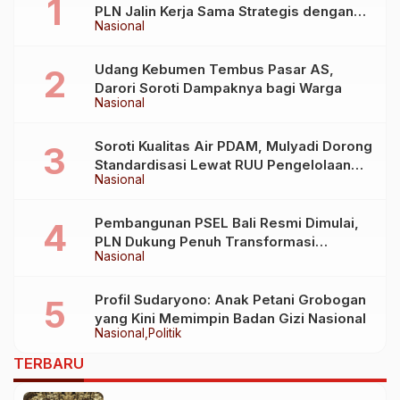
PLN Jalin Kerja Sama Strategis dengan
Nasional
Kementerian Kelautan dan Perikanan
Udang Kebumen Tembus Pasar AS,
Darori Soroti Dampaknya bagi Warga
Nasional
Soroti Kualitas Air PDAM, Mulyadi Dorong
Standardisasi Lewat RUU Pengelolaan
Nasional
Air Minum
Pembangunan PSEL Bali Resmi Dimulai,
PLN Dukung Penuh Transformasi
Nasional
Nasional Pengelolaan Sampah Jadi
Energi Listrik
Profil Sudaryono: Anak Petani Grobogan
yang Kini Memimpin Badan Gizi Nasional
Nasional
Politik
TERBARU