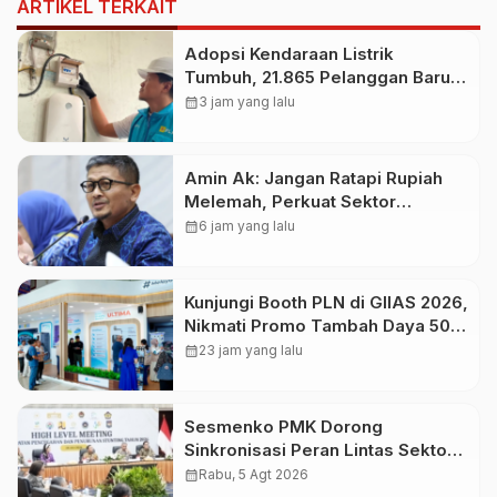
ARTIKEL TERKAIT
Adopsi Kendaraan Listrik
Tumbuh, 21.865 Pelanggan Baru
Gunakan Home Charging
calendar_month
3 jam yang lalu
Services PLN pada Semester I
2026
Amin Ak: Jangan Ratapi Rupiah
Melemah, Perkuat Sektor
Produktif Negara
calendar_month
6 jam yang lalu
Kunjungi Booth PLN di GIIAS 2026,
Nikmati Promo Tambah Daya 50
Persen
calendar_month
23 jam yang lalu
Sesmenko PMK Dorong
Sinkronisasi Peran Lintas Sektor
Percepat Penurunan Stunting
calendar_month
Rabu, 5 Agt 2026