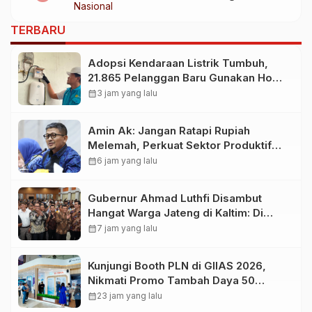
Nasional
Air Minum
TERBARU
Adopsi Kendaraan Listrik Tumbuh,
21.865 Pelanggan Baru Gunakan Home
Charging Services PLN pada
calendar_month
3 jam yang lalu
Semester I 2026
Amin Ak: Jangan Ratapi Rupiah
Melemah, Perkuat Sektor Produktif
Negara
calendar_month
6 jam yang lalu
Gubernur Ahmad Luthfi Disambut
Hangat Warga Jateng di Kaltim: Di
Mana Bumi Dipijak, Di Situ Langit
calendar_month
7 jam yang lalu
Dijunjung
Kunjungi Booth PLN di GIIAS 2026,
Nikmati Promo Tambah Daya 50
Persen
calendar_month
23 jam yang lalu