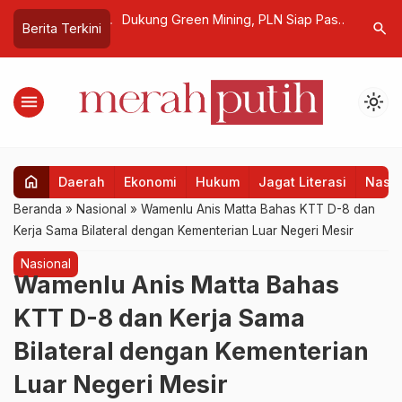
si di Bali, IPOC
Dukung Green Mining, PLN Siap Pasok
GASPOLL
search
Berita Terkini
…
tegis Global,
Listrik Hijau di Sektor Tambang
AIR BARU
n Peluang Industri
MOBIL PA
menu
light_mode
home
Daerah
Ekonomi
Hukum
Jagat Literasi
Nasio
Beranda
»
Nasional
»
Wamenlu Anis Matta Bahas KTT D-8 dan
Kerja Sama Bilateral dengan Kementerian Luar Negeri Mesir
Nasional
Wamenlu Anis Matta Bahas
KTT D-8 dan Kerja Sama
Bilateral dengan Kementerian
Luar Negeri Mesir