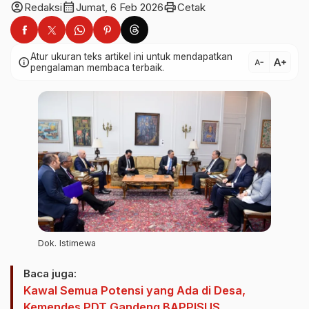
account_circle
calendar_month
print
Redaksi
Jumat, 6 Feb 2026
Cetak
Atur ukuran teks artikel ini untuk mendapatkan
text_increase
info
text_decrease
pengalaman membaca terbaik.
Dok. Istimewa
Baca juga:
Kawal Semua Potensi yang Ada di Desa,
Kemendes PDT Gandeng BAPPISUS