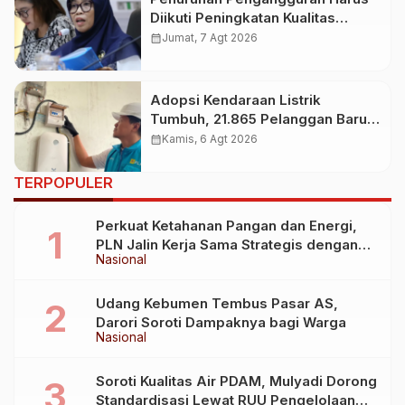
Diikuti Peningkatan Kualitas
Lapangan Kerja
calendar_month
Jumat, 7 Agt 2026
Adopsi Kendaraan Listrik
Tumbuh, 21.865 Pelanggan Baru
Gunakan Home Charging
calendar_month
Kamis, 6 Agt 2026
Services PLN pada Semester I
2026
TERPOPULER
Perkuat Ketahanan Pangan dan Energi,
PLN Jalin Kerja Sama Strategis dengan
Nasional
Kementerian Kelautan dan Perikanan
Udang Kebumen Tembus Pasar AS,
Darori Soroti Dampaknya bagi Warga
Nasional
Soroti Kualitas Air PDAM, Mulyadi Dorong
Standardisasi Lewat RUU Pengelolaan