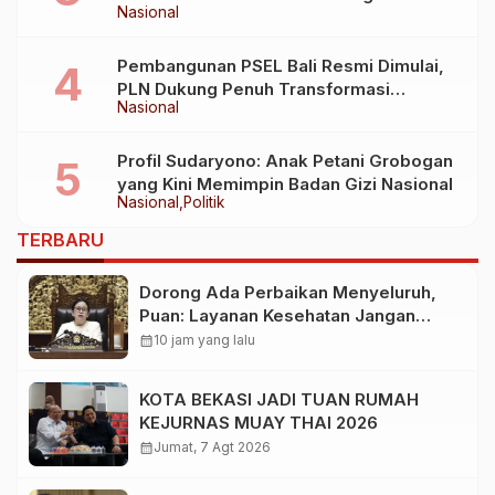
Nasional
Air Minum
Pembangunan PSEL Bali Resmi Dimulai,
PLN Dukung Penuh Transformasi
Nasional
Nasional Pengelolaan Sampah Jadi
Energi Listrik
Profil Sudaryono: Anak Petani Grobogan
yang Kini Memimpin Badan Gizi Nasional
Nasional
Politik
TERBARU
Dorong Ada Perbaikan Menyeluruh,
Puan: Layanan Kesehatan Jangan
Kehilangan Empati
calendar_month
10 jam yang lalu
KOTA BEKASI JADI TUAN RUMAH
KEJURNAS MUAY THAI 2026
calendar_month
Jumat, 7 Agt 2026