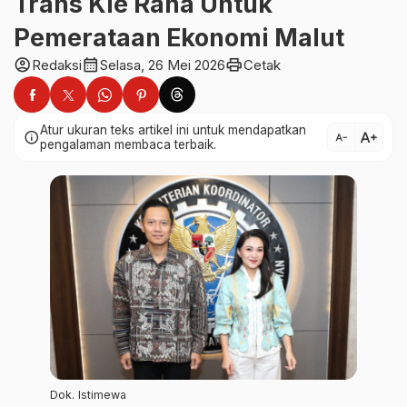
Trans Kie Raha Untuk
Pemerataan Ekonomi Malut
account_circle
calendar_month
print
Redaksi
Selasa, 26 Mei 2026
Cetak
Atur ukuran teks artikel ini untuk mendapatkan
text_increase
info
text_decrease
pengalaman membaca terbaik.
Dok. Istimewa