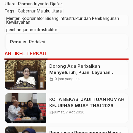
Utara, Risman Iriyanto Djafar.
Tags
Gubernur Maluku Utara
Menteri Koordinator Bidang Infrastruktur dan Pembangunan
Kewilayahan
pembangunan infrastruktur
Penulis
: Redaksi
ARTIKEL TERKAIT
Dorong Ada Perbaikan
Menyeluruh, Puan: Layanan
Kesehatan Jangan Kehilangan
calendar_month
10 jam yang lalu
Empati
KOTA BEKASI JADI TUAN RUMAH
KEJURNAS MUAY THAI 2026
calendar_month
Jumat, 7 Agt 2026
Penurunan Pengangguran Harus