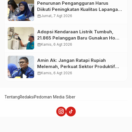
Penurunan Pengangguran Harus
Diikuti Peningkatan Kualitas Lapangan
Kerja
calendar_month
Jumat, 7 Agt 2026
Adopsi Kendaraan Listrik Tumbuh,
21.865 Pelanggan Baru Gunakan Home
Charging Services PLN pada
calendar_month
Kamis, 6 Agt 2026
Semester I 2026
Amin Ak: Jangan Ratapi Rupiah
Melemah, Perkuat Sektor Produktif
Negara
calendar_month
Kamis, 6 Agt 2026
Tentang
Redaksi
Pedoman Media Siber
Merah Putih - Memperkuat Nasionalisme dan Patriotisme