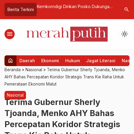
igi Dirikan Posko Dukungan
Wamenkes: CKG Bantu Driver Gojek
search
Berita Terkini
sial untuk Anak Terdampak
Deteksi Penyakit Lebih Dini
umatra
menu
light_mode
home
Daerah
Ekonomi
Hukum
Jagat Literasi
Nasio
Beranda
»
Nasional
»
Terima Gubernur Sherly Tjoanda, Menko
AHY Bahas Percepatan Koridor Strategis Trans Kie Raha Untuk
Pemerataan Ekonomi Malut
Nasional
Terima Gubernur Sherly
Tjoanda, Menko AHY Bahas
Percepatan Koridor Strategis