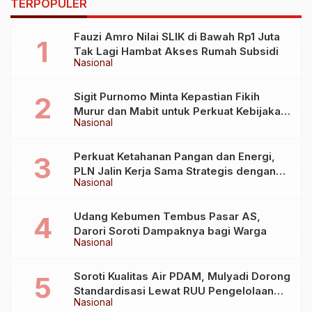
TERPOPULER
Fauzi Amro Nilai SLIK di Bawah Rp1 Juta
Tak Lagi Hambat Akses Rumah Subsidi
Nasional
Sigit Purnomo Minta Kepastian Fikih
Murur dan Mabit untuk Perkuat Kebijakan
Nasional
Haji
Perkuat Ketahanan Pangan dan Energi,
PLN Jalin Kerja Sama Strategis dengan
Nasional
Kementerian Kelautan dan Perikanan
Udang Kebumen Tembus Pasar AS,
Darori Soroti Dampaknya bagi Warga
Nasional
Soroti Kualitas Air PDAM, Mulyadi Dorong
Standardisasi Lewat RUU Pengelolaan
Nasional
Air Minum