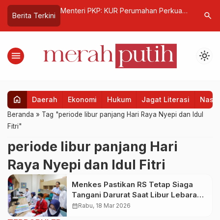
i, Aher Apresiasi
Menteri PKP: KUR Perumahan Perkuat
Sigit Pur
search
Berita Terkini
au Larangan
Ekonomi Keluarga
Murur dan
onik
Kebijakan
menu
light_mode
home
Daerah
Ekonomi
Hukum
Jagat Literasi
Nasio
Beranda
»
Tag "periode libur panjang Hari Raya Nyepi dan Idul
Fitri"
periode libur panjang Hari
Raya Nyepi dan Idul Fitri
Menkes Pastikan RS Tetap Siaga
Tangani Darurat Saat Libur Lebaran
2026
calendar_month
Rabu, 18 Mar 2026