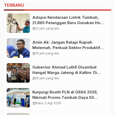
TERBARU
Adopsi Kendaraan Listrik Tumbuh,
21.865 Pelanggan Baru Gunakan Home
Charging Services PLN pada
calendar_month
12 jam yang lalu
Semester I 2026
Amin Ak: Jangan Ratapi Rupiah
Melemah, Perkuat Sektor Produktif
Negara
calendar_month
15 jam yang lalu
Gubernur Ahmad Luthfi Disambut
Hangat Warga Jateng di Kaltim: Di
Mana Bumi Dipijak, Di Situ Langit
calendar_month
15 jam yang lalu
Dijunjung
Kunjungi Booth PLN di GIIAS 2026,
Nikmati Promo Tambah Daya 50
Persen
calendar_month
Rabu, 5 Agt 2026